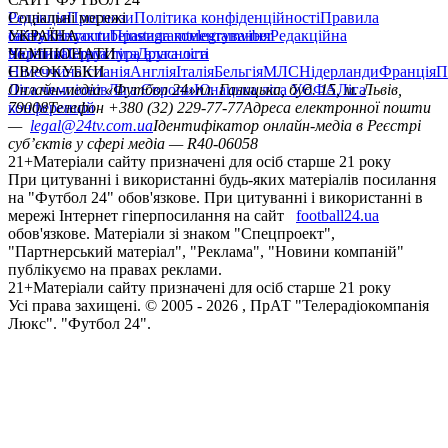
Редакція
Соціальні мережі
Прогнози
Політика конфіденційності
Правила
сайту
facebook
УКРАЇНА
Контакти
x
youtube
Правила коментування
instagram
telegram
viber
Редакційна
політика
Україна
ЧЕМПІОНАТИ
Перша ліга
Структура власності
Друга ліга
Німеччина
ЄВРОКУБКИ
Іспанія
Англія
Італія
Бельгія
МЛС
Нідерланди
Франція
П
Ліга чемпіонів
Онлайн-медіа «Футбол 24»
Ліга Європи
Юнацька ліга УЄФА
пл. Галицька, буд. 15, м. Львів,
Ліга
конференцій
79008
Телефон +380 (32) 229-77-77
Адреса електронної пошти
—
legal@24tv.com.ua
Ідентифікатор онлайн-медіа в Реєстрі
суб’єктів у сфері медіа — R40-06058
21+
Матеріали сайту призначені для осіб старше 21 року
При цитуванні і використанні будь-яких матеріалів посилання
на "Футбол 24" обов'язкове. При цитуванні і використанні в
мережі Інтернет гіперпосилання на сайт
football24.ua
обов'язкове. Матеріали зі знаком "Спецпроект",
"Партнерський матеріал", "Реклама", "Новини компаній"
публікуємо на правах реклами.
21+
Матеріали сайту призначені для осіб старше 21 року
Усi права захищенi. © 2005 -
2026
, ПрАТ "Телерадіокомпанія
Люкс". "Футбол 24".