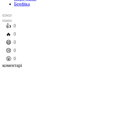
Бенфіка
️👍
0
️🔥
0
️😄
0
️😢
0
️🤬
0
коментарі