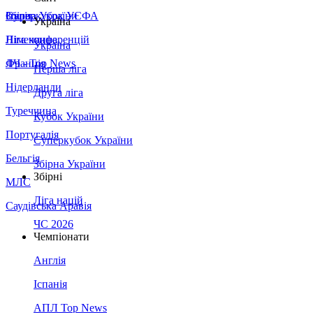
Збірна України
Італія
Суперкубок УЄФА
Україна
Німеччина
Ліга конференцій
Україна
Франція
ЛЧ - Top News
Перша ліга
Нідерланди
Друга ліга
Туреччина
Кубок України
Португалія
Суперкубок України
Бельгія
Збірна України
Збірні
МЛС
Ліга націй
Саудівська Аравія
ЧС 2026
Чемпіонати
Англія
Іспанія
АПЛ Top News