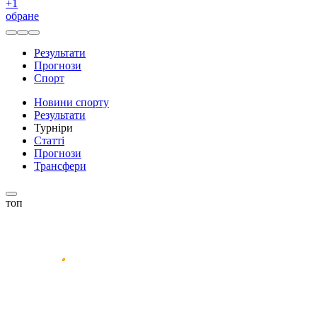
+
1
обране
Результати
Прогнози
Спорт
Новини спорту
Результати
Турніри
Статті
Прогнози
Трансфери
топ