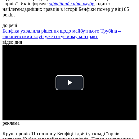
"орлів". Як інформує
офіційний сайт клубу
, один з
найлегендарніших гравців в історії Бенфіки помер у віці 85
років.
до речі
Бенфіка ухвалила рішення щодо майбутнього Трубіна –
європейський клуб уже готує йому контракт
відео дня
Play
Video
реклама
Круш провів 11 сезонів у Бенфіці і двічі у складі "орлів"