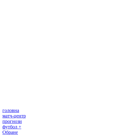
головна
матч-центр
прогнози
футбол +
Обране