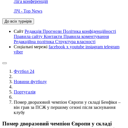
Ліга конференцій
ЛЧ - Top News
До всіх турнірів
Сайт
Редакція
Прогнози
Політика конфіденційності
Правила сайту
Контакти
Правила коментування
Редакційна політика
Структура власності
Соціальні мережі
facebook
x
youtube
instagram
telegram
viber
Футбол 24
Новини футболу
Португалія
Помер дворазовий чемпіон Європи у складі Бенфіки –
він грав за ПСЖ у першому сезоні після заснування
клубу
Помер дворазовий чемпіон Європи у складі