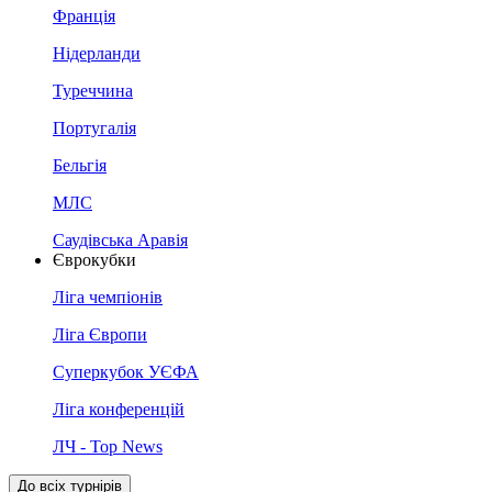
Франція
Нідерланди
Туреччина
Португалія
Бельгія
МЛС
Саудівська Аравія
Єврокубки
Ліга чемпіонів
Ліга Європи
Суперкубок УЄФА
Ліга конференцій
ЛЧ - Top News
До всіх турнірів