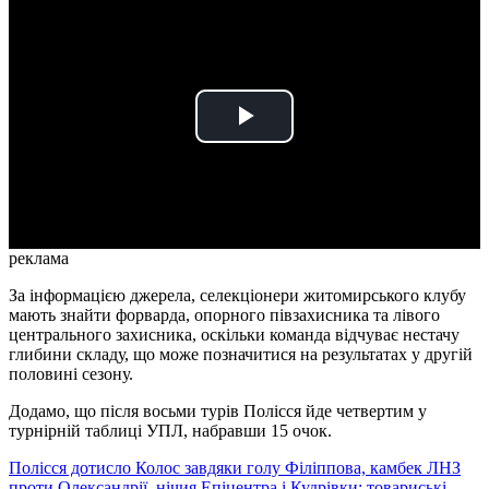
Play
Video
реклама
За інформацією джерела, селекціонери житомирського клубу
мають знайти форварда, опорного півзахисника та лівого
центрального захисника, оскільки команда відчуває нестачу
глибини складу, що може позначитися на результатах у другій
половині сезону.
Додамо, що після восьми турів Полісся йде четвертим у
турнірній таблиці УПЛ, набравши 15 очок.
Полісся дотисло Колос завдяки голу Філіппова, камбек ЛНЗ
проти Олександрії, нічия Епіцентра і Кудрівки: товариські