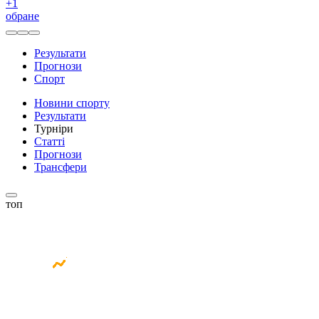
+
1
обране
Результати
Прогнози
Спорт
Новини спорту
Результати
Турніри
Статті
Прогнози
Трансфери
топ