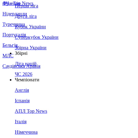
Франція
ЛЧ - Top News
Перша ліга
Нідерланди
Друга ліга
Туреччина
Кубок України
Португалія
Суперкубок України
Бельгія
Збірна України
Збірні
МЛС
Ліга націй
Саудівська Аравія
ЧС 2026
Чемпіонати
Англія
Іспанія
АПЛ Top News
Італія
Німеччина