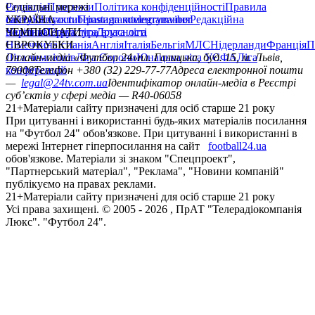
Редакція
Соціальні мережі
Прогнози
Політика конфіденційності
Правила
сайту
facebook
УКРАЇНА
Контакти
x
youtube
Правила коментування
instagram
telegram
viber
Редакційна
політика
Україна
ЧЕМПІОНАТИ
Перша ліга
Структура власності
Друга ліга
Німеччина
ЄВРОКУБКИ
Іспанія
Англія
Італія
Бельгія
МЛС
Нідерланди
Франція
П
Ліга чемпіонів
Онлайн-медіа «Футбол 24»
Ліга Європи
Юнацька ліга УЄФА
пл. Галицька, буд. 15, м. Львів,
Ліга
конференцій
79008
Телефон +380 (32) 229-77-77
Адреса електронної пошти
—
legal@24tv.com.ua
Ідентифікатор онлайн-медіа в Реєстрі
суб’єктів у сфері медіа — R40-06058
21+
Матеріали сайту призначені для осіб старше 21 року
При цитуванні і використанні будь-яких матеріалів посилання
на "Футбол 24" обов'язкове. При цитуванні і використанні в
мережі Інтернет гіперпосилання на сайт
football24.ua
обов'язкове. Матеріали зі знаком "Спецпроект",
"Партнерський матеріал", "Реклама", "Новини компаній"
публікуємо на правах реклами.
21+
Матеріали сайту призначені для осіб старше 21 року
Усi права захищенi. © 2005 -
2026
, ПрАТ "Телерадіокомпанія
Люкс". "Футбол 24".