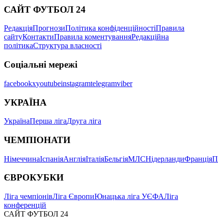
САЙТ ФУТБОЛ 24
Редакція
Прогнози
Політика конфіденційності
Правила
сайту
Контакти
Правила коментування
Редакційна
політика
Структура власності
Соціальні мережі
facebook
x
youtube
instagram
telegram
viber
УКРАЇНА
Україна
Перша ліга
Друга ліга
ЧЕМПІОНАТИ
Німеччина
Іспанія
Англія
Італія
Бельгія
МЛС
Нідерланди
Франція
П
ЄВРОКУБКИ
Ліга чемпіонів
Ліга Європи
Юнацька ліга УЄФА
Ліга
конференцій
САЙТ ФУТБОЛ 24