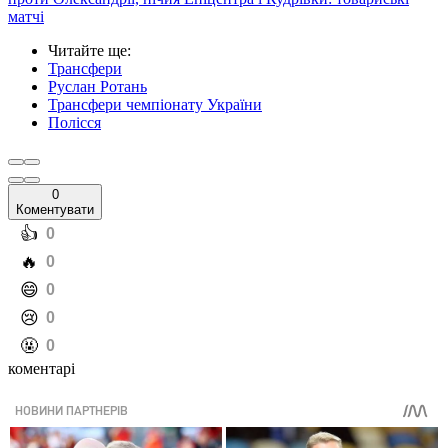
матчі
Читайте ще
:
Трансфери
Руслан Ротань
Трансфери чемпіонату України
Полісся
0
Коментувати
️👍
0
️🔥
0
️😄
0
️😢
0
️🤬
0
коментарі