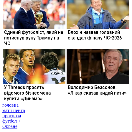
головна
матч-центр
прогнози
футбол +
Обране