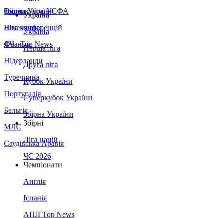
Збірна України
Італія
Суперкубок УЄФА
Україна
Німеччина
Ліга конференцій
Україна
Франція
ЛЧ - Top News
Перша ліга
Нідерланди
Друга ліга
Туреччина
Кубок України
Португалія
Суперкубок України
Бельгія
Збірна України
Збірні
МЛС
Ліга націй
Саудівська Аравія
ЧС 2026
Чемпіонати
Англія
Іспанія
АПЛ Top News