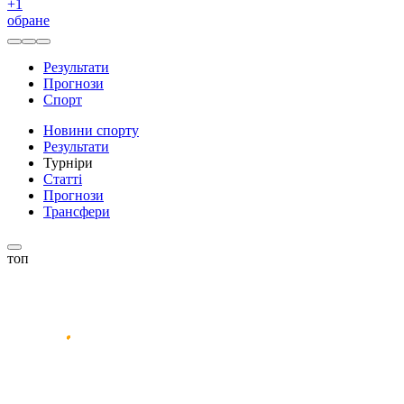
+
1
обране
Результати
Прогнози
Спорт
Новини спорту
Результати
Турніри
Статті
Прогнози
Трансфери
топ