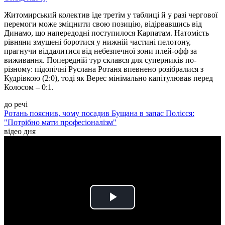
Житомирський колектив іде третім у таблиці й у разі чергової
перемоги може зміцнити свою позицію, відірвавшись від
Динамо, що напередодні поступилося Карпатам. Натомість
рівняни змушені боротися у нижній частині пелотону,
прагнучи віддалитися від небезпечної зони плей-офф за
виживання. Попередній тур склався для суперників по-
різному: підопічні Руслана Ротаня впевнено розібралися з
Кудрівкою (2:0), тоді як Верес мінімально капітулював перед
Колосом – 0:1.
до речі
Ротань пояснив, чому посадив Бущана в запас Полісся:
"Потрібно мати професіоналізм"
відео дня
Play