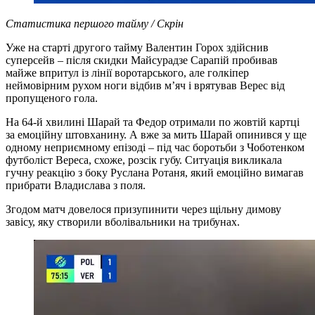
Статистика першого тайму / Скрін
Уже на старті другого тайму Валентин Горох здійснив
суперсейв – після скидки Майсурадзе Сарапій пробивав
майже впритул із лінії воротарського, але голкіпер
неймовірним рухом ноги відбив м’яч і врятував Верес від
пропущеного гола.
На 64-й хвилині Шарай та Федор отримали по жовтій картці
за емоційну штовханину. А вже за мить Шарай опинився у ще
одному неприємному епізоді – під час боротьби з Чоботенком
футболіст Вереса, схоже, розсік губу. Ситуація викликала
гучну реакцію з боку Руслана Ротаня, який емоційно вимагав
прибрати Владислава з поля.
Згодом матч довелося призупинити через щільну димову
завісу, яку створили вболівальники на трибунах.