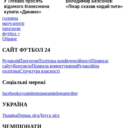
головна
матч-центр
прогнози
футбол +
Обране
САЙТ ФУТБОЛ 24
Редакція
Прогнози
Політика конфіденційності
Правила
сайту
Контакти
Правила коментування
Редакційна
політика
Структура власності
Соціальні мережі
facebook
x
youtube
instagram
telegram
viber
УКРАЇНА
Україна
Перша ліга
Друга ліга
ЧЕМПІОНАТИ