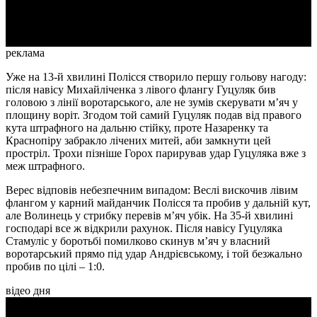
Video
реклама
Уже на 13-й хвилині Полісся створило першу гольову нагоду:
після навісу Михайліченка з лівого флангу Гуцуляк бив
головою з лінії воротарського, але не зумів скерувати м’яч у
площину воріт. Згодом той самий Гуцуляк подав від правого
кута штрафного на дальню стійку, проте Назаренку та
Краснопіру забракло лічених митей, аби замкнути цей
простріл. Трохи пізніше Горох парирував удар Гуцуляка вже з
меж штрафного.
Верес відповів небезпечним випадом: Веслі вискочив лівим
флангом у карний майданчик Полісся та пробив у дальній кут,
але Волинець у стрибку перевів м’яч убік. На 35-й хвилині
господарі все ж відкрили рахунок. Після навісу Гуцуляка
Стамуліс у боротьбі помилково скинув м’яч у власний
воротарський прямо під удар Андрієвському, і той безжально
пробив по цілі – 1:0.
відео дня