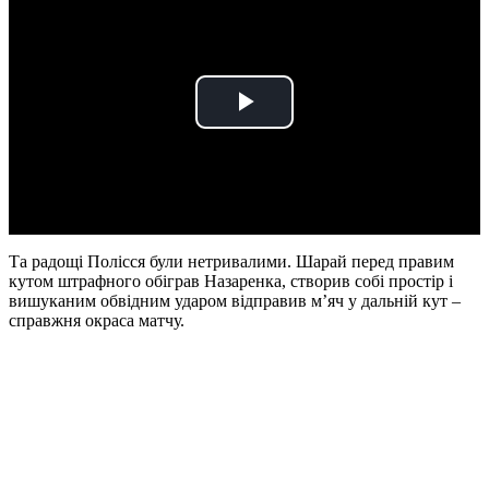
Play
Video
Та радощі Полісся були нетривалими. Шарай перед правим
кутом штрафного обіграв Назаренка, створив собі простір і
вишуканим обвідним ударом відправив м’яч у дальній кут –
справжня окраса матчу.