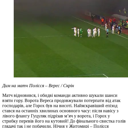
Дим на матч Полісся – Верес / Скрін
Матч відновився, і обидві команди активно шукали шанси
взяти гору. Ворота Вереса продовжували потерпати від атак
господарів, але Горох був на висоті. Найяскравіший епізод
стався на останніх хвилинах основного часу: після навісу з
лівого флангу Гуцуляк підрізав м’яч у ворота, і Горох у
стрибку перевів його на кутовий! До фінального свистка голів
глядачі так і не побачили. Нічия у Житомирі – Полісся