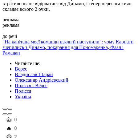
втратило шанс відірватися від Динамо, і тепер перевага киян
складає всього 2 очки.
реклама
реклама
до речі
"На капітана моєї команди взяли й наступили": чому Карпати
зчепились з Динамо, покарання для Пономаренка, Фаал і
Рамадан
Читайте ще
:
Верес
Владислав Шарай
Олександр Андрієвський
Полісся - Верес
Полісся
Україна
️👍
0
️🔥
0
️😄
2