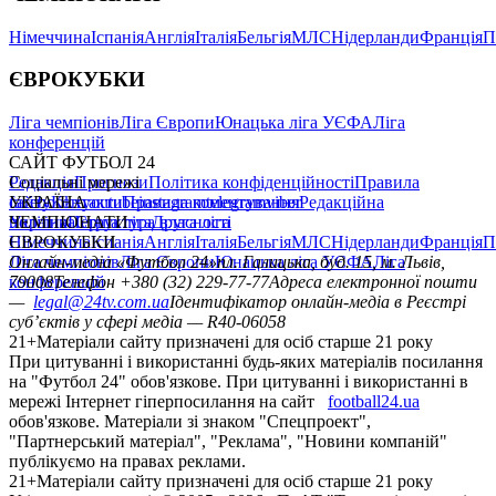
Німеччина
Іспанія
Англія
Італія
Бельгія
МЛС
Нідерланди
Франція
П
ЄВРОКУБКИ
Ліга чемпіонів
Ліга Європи
Юнацька ліга УЄФА
Ліга
конференцій
САЙТ ФУТБОЛ 24
Редакція
Соціальні мережі
Прогнози
Політика конфіденційності
Правила
сайту
facebook
УКРАЇНА
Контакти
x
youtube
Правила коментування
instagram
telegram
viber
Редакційна
політика
Україна
ЧЕМПІОНАТИ
Перша ліга
Структура власності
Друга ліга
Німеччина
ЄВРОКУБКИ
Іспанія
Англія
Італія
Бельгія
МЛС
Нідерланди
Франція
П
Ліга чемпіонів
Онлайн-медіа «Футбол 24»
Ліга Європи
Юнацька ліга УЄФА
пл. Галицька, буд. 15, м. Львів,
Ліга
конференцій
79008
Телефон +380 (32) 229-77-77
Адреса електронної пошти
—
legal@24tv.com.ua
Ідентифікатор онлайн-медіа в Реєстрі
суб’єктів у сфері медіа — R40-06058
21+
Матеріали сайту призначені для осіб старше 21 року
При цитуванні і використанні будь-яких матеріалів посилання
на "Футбол 24" обов'язкове. При цитуванні і використанні в
мережі Інтернет гіперпосилання на сайт
football24.ua
обов'язкове. Матеріали зі знаком "Спецпроект",
"Партнерський матеріал", "Реклама", "Новини компаній"
публікуємо на правах реклами.
21+
Матеріали сайту призначені для осіб старше 21 року