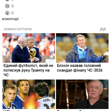
️😢
0
️🤬
0
коментарі