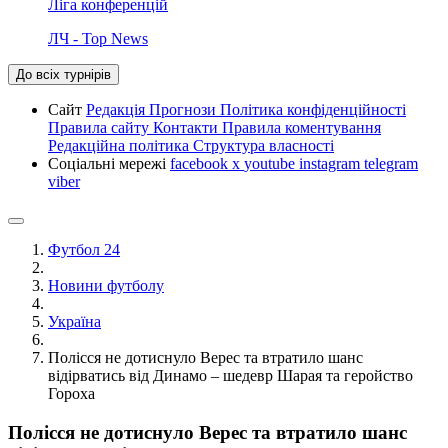
Ліга конференцій
ЛЧ - Top News
До всіх турнірів
Сайт
Редакція
Прогнози
Політика конфіденційності
Правила сайту
Контакти
Правила коментування
Редакційна політика
Структура власності
Соціальні мережі
facebook
x
youtube
instagram
telegram
viber
Футбол 24
Новини футболу
Україна
Полісся не дотиснуло Верес та втратило шанс
відірватись від Динамо – шедевр Шарая та геройство
Гороха
Полісся не дотиснуло Верес та втратило шанс