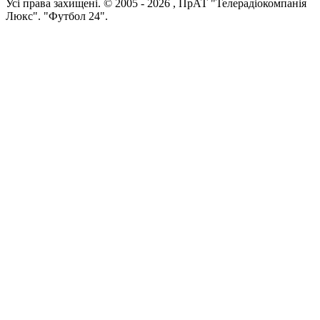
Усi права захищенi. © 2005 -
2026
, ПрАТ "Телерадіокомпанія
Люкс". "Футбол 24".