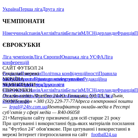
Україна
Перша ліга
Друга ліга
ЧЕМПІОНАТИ
Німеччина
Іспанія
Англія
Італія
Бельгія
МЛС
Нідерланди
Франція
П
ЄВРОКУБКИ
Ліга чемпіонів
Ліга Європи
Юнацька ліга УЄФА
Ліга
конференцій
САЙТ ФУТБОЛ 24
Редакція
Соціальні мережі
Прогнози
Політика конфіденційності
Правила
сайту
facebook
УКРАЇНА
Контакти
x
youtube
Правила коментування
instagram
telegram
viber
Редакційна
політика
Україна
ЧЕМПІОНАТИ
Перша ліга
Структура власності
Друга ліга
Німеччина
ЄВРОКУБКИ
Іспанія
Англія
Італія
Бельгія
МЛС
Нідерланди
Франція
П
Ліга чемпіонів
Онлайн-медіа «Футбол 24»
Ліга Європи
Юнацька ліга УЄФА
пл. Галицька, буд. 15, м. Львів,
Ліга
конференцій
79008
Телефон +380 (32) 229-77-77
Адреса електронної пошти
—
legal@24tv.com.ua
Ідентифікатор онлайн-медіа в Реєстрі
суб’єктів у сфері медіа — R40-06058
21+
Матеріали сайту призначені для осіб старше 21 року
При цитуванні і використанні будь-яких матеріалів посилання
на "Футбол 24" обов'язкове. При цитуванні і використанні в
мережі Інтернет гіперпосилання на сайт
football24.ua