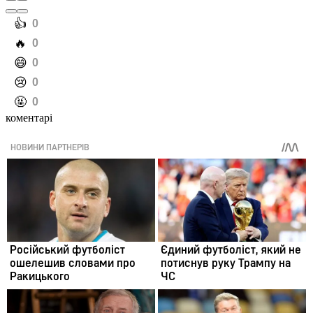
️👍
0
️🔥
0
️😄
0
️😢
0
️🤬
0
коментарі