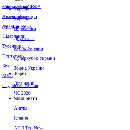
Збірна України
Італія
Суперкубок УЄФА
Україна
Німеччина
Ліга конференцій
Україна
Франція
ЛЧ - Top News
Перша ліга
Нідерланди
Друга ліга
Туреччина
Кубок України
Португалія
Суперкубок України
Бельгія
Збірна України
Збірні
МЛС
Ліга націй
Саудівська Аравія
ЧС 2026
Чемпіонати
Англія
Іспанія
АПЛ Top News