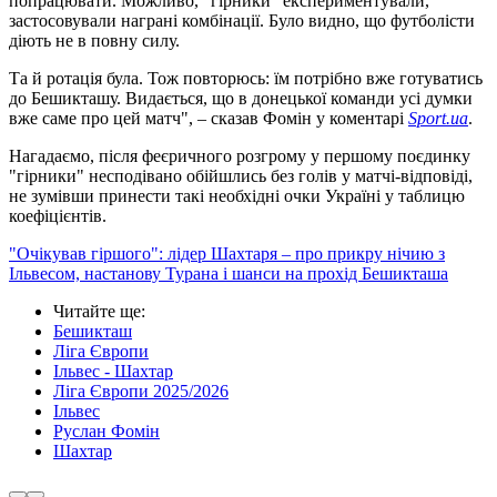
попрацювати. Можливо, "гірники" експериментували,
застосовували награні комбінації. Було видно, що футболісти
діють не в повну силу.
Та й ротація була. Тож повторюсь: їм потрібно вже готуватись
до Бешикташу. Видається, що в донецької команди усі думки
вже саме про цей матч", – сказав Фомін у коментарі
Sport.ua
.
Нагадаємо, після феєричного розгрому у першому поєдинку
"гірники" несподівано обійшлись без голів у матчі-відповіді,
не зумівши принести такі необхідні очки Україні у таблицю
коефіцієнтів.
"Очікував гіршого": лідер Шахтаря – про прикру нічию з
Ільвесом, настанову Турана і шанси на прохід Бешикташа
Читайте ще
:
Бешикташ
Ліга Європи
Ільвес - Шахтар
Ліга Європи 2025/2026
Ільвес
Руслан Фомін
Шахтар