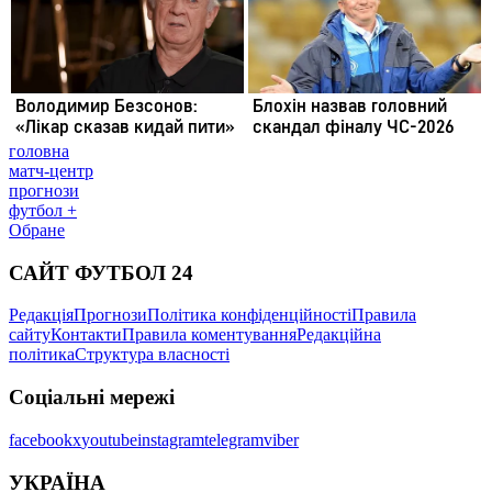
головна
матч-центр
прогнози
футбол +
Обране
САЙТ ФУТБОЛ 24
Редакція
Прогнози
Політика конфіденційності
Правила
сайту
Контакти
Правила коментування
Редакційна
політика
Структура власності
Соціальні мережі
facebook
x
youtube
instagram
telegram
viber
УКРАЇНА