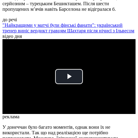
серйозним – турецьким Бешикташем. Після шести
пропущених м’ячів навіть Барселона не відігралася б.
до речі
"Найкращими у матчі були фінські фанати": український
тренер виніс вердикт гравцям Шахтаря після нічиєї з Ільвесом
відео дня
Play
Video
реклама
У донеччан було багато моментів, однак вони їх не
використали. Так що над реалізацією ще потрібно