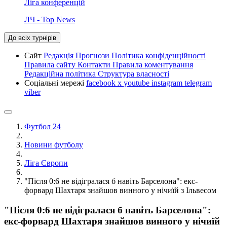
Ліга конференцій
ЛЧ - Top News
До всіх турнірів
Сайт
Редакція
Прогнози
Політика конфіденційності
Правила сайту
Контакти
Правила коментування
Редакційна політика
Структура власності
Соціальні мережі
facebook
x
youtube
instagram
telegram
viber
Футбол 24
Новини футболу
Ліга Європи
"Після 0:6 не відігралася б навіть Барселона": екс-
форвард Шахтаря знайшов винного у нічиїй з Ільвесом
"Після 0:6 не відігралася б навіть Барселона":
екс-форвард Шахтаря знайшов винного у нічиїй