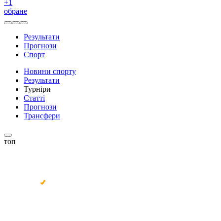
+
1
обране
Результати
Прогнози
Спорт
Новини спорту
Результати
Турніри
Статті
Прогнози
Трансфери
топ