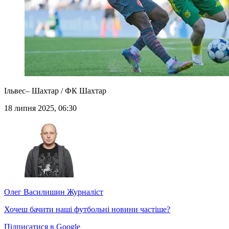
Ільвес– Шахтар / ФК Шахтар
18 липня 2025, 06:30
Олег Василишин
Журналіст
Хочеш бачити наші футбольні новини частіше?
Підписатися в Google