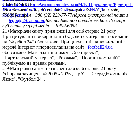
Німеччина
ЄВРОКУБКИ
Іспанія
Англія
Італія
Бельгія
МЛС
Нідерланди
Франція
П
Ліга чемпіонів
Онлайн-медіа «Футбол 24»
Ліга Європи
Юнацька ліга УЄФА
пл. Галицька, буд. 15, м. Львів,
Ліга
конференцій
79008
Телефон +380 (32) 229-77-77
Адреса електронної пошти
—
legal@24tv.com.ua
Ідентифікатор онлайн-медіа в Реєстрі
суб’єктів у сфері медіа — R40-06058
21+
Матеріали сайту призначені для осіб старше 21 року
При цитуванні і використанні будь-яких матеріалів посилання
на "Футбол 24" обов'язкове. При цитуванні і використанні в
мережі Інтернет гіперпосилання на сайт
football24.ua
обов'язкове. Матеріали зі знаком "Спецпроект",
"Партнерський матеріал", "Реклама", "Новини компаній"
публікуємо на правах реклами.
21+
Матеріали сайту призначені для осіб старше 21 року
Усi права захищенi. © 2005 -
2026
, ПрАТ "Телерадіокомпанія
Люкс". "Футбол 24".