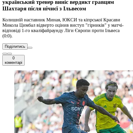
український тренер виніс вердикт гравцям
Шахтаря після нічиєї з Ільвесом
Колишній наставник Миная, ЮКСИ та кіпрської Красави
Микола Цимбал відверто оцінив виступ "гірників" у матчі-
відповіді 1-го кваліфайраунду Ліги Європи проти Ільвеса
(0:0).
Поділитись
0
коментарі