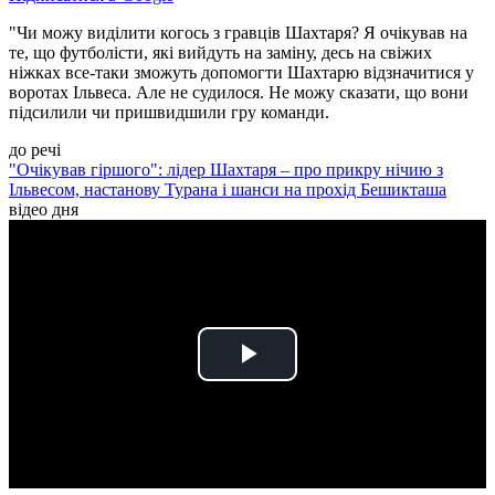
"Чи можу виділити когось з гравців Шахтаря? Я очікував на
те, що футболісти, які вийдуть на заміну, десь на свіжих
ніжках все-таки зможуть допомогти Шахтарю відзначитися у
воротах Ільвеса. Але не судилося. Не можу сказати, що вони
підсилили чи пришвидшили гру команди.
до речі
"Очікував гіршого": лідер Шахтаря – про прикру нічию з
Ільвесом, настанову Турана і шанси на прохід Бешикташа
відео дня
Play
Video