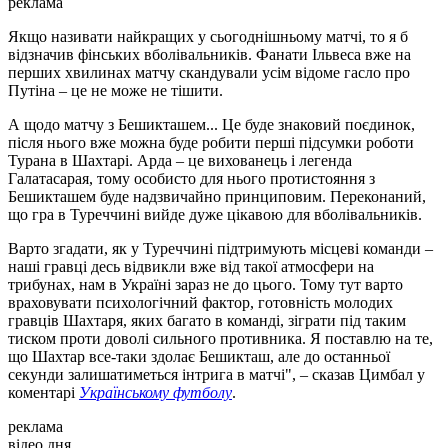
реклама
Якщо називати найкращих у сьогоднішньому матчі, то я б
відзначив фінських вболівальників. Фанати Ільвеса вже на
перших хвилинах матчу скандували усім відоме гасло про
Путіна – це не може не тішити.
А щодо матчу з Бешикташем... Це буде знаковий поєдинок,
після нього вже можна буде робити перші підсумки роботи
Турана в Шахтарі. Арда – це вихованець і легенда
Галатасарая, тому особисто для нього протистояння з
Бешикташем буде надзвичайно принциповим. Переконаний,
що гра в Туреччині вийде дуже цікавою для вболівальників.
Варто згадати, як у Туреччині підтримують місцеві команди –
наші гравці десь відвикли вже від такої атмосфери на
трибунах, нам в Україні зараз не до цього. Тому тут варто
враховувати психологічний фактор, готовність молодих
гравців Шахтаря, яких багато в команді, зіграти під таким
тиском проти доволі сильного противника. Я поставлю на те,
що Шахтар все-таки здолає Бешикташ, але до останньої
секунди залишатиметься інтрига в матчі", – сказав Цимбал у
коментарі
Українському футболу
.
реклама
відео дня