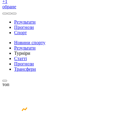
+
1
обране
Результати
Прогнози
Спорт
Новини спорту
Результати
Турніри
Статті
Прогнози
Трансфери
топ