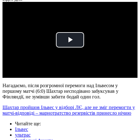
Play
Video
Нагадаємо, після розгромної перемоги над Ільвесом у
першому матчі (6:0) Шахтар несподівано забуксував у
Фінляндії, не зумівши забити бодай один гол.
Шахтар пройшов Ільвес у відборі ЛЄ, але не зміг перемогти у
матчі-відповіді – марнотратство резервістів принесло нічию
Читайте ще
:
Ільвес
ультрас