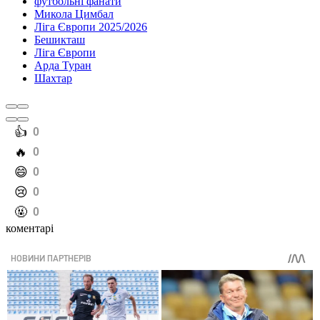
футбольні фанати
Микола Цимбал
Ліга Європи 2025/2026
Бешикташ
Ліга Європи
Арда Туран
Шахтар
️👍
0
️🔥
0
️😄
0
️😢
0
️🤬
0
коментарі