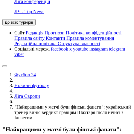
Ліга конференцій
ЛЧ - Top News
До всіх турнірів
Сайт
Редакція
Прогнози
Політика конфіденційності
Правила сайту
Контакти
Правила коментування
Редакційна політика
Структура власності
Соціальні мережі
facebook
x
youtube
instagram
telegram
viber
Футбол 24
Новини футболу
Ліга Європи
"Найкращими у матчі були фінські фанати": український
тренер виніс вердикт гравцям Шахтаря після нічиєї з
Ільвесом
"Найкращими у матчі були фінські фанати":