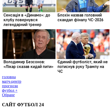
головна
матч-центр
прогнози
футбол +
Обране
САЙТ ФУТБОЛ 24