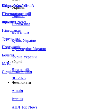
Збірна України
Італія
Суперкубок УЄФА
Україна
Німеччина
Ліга конференцій
Україна
Франція
ЛЧ - Top News
Перша ліга
Нідерланди
Друга ліга
Туреччина
Кубок України
Португалія
Суперкубок України
Бельгія
Збірна України
Збірні
МЛС
Ліга націй
Саудівська Аравія
ЧС 2026
Чемпіонати
Англія
Іспанія
АПЛ Top News