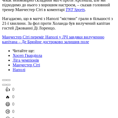
чекає неймовірно складний матч проти Арсенала, але ми
підходимо до нього з хорошим настроєм, – сказав головний
тренер Манчестер Сіті в коментарі
TNT Sports
.
Нагадаємо, що в матчі з Наполі "містяни" грали в більшості з
21-ї хвилини. За фол проти Холанда був вилучений капітан
гостей Джованні Ді Лоренцо.
Манчестер Сіті переміг Наполі у ЛЧ завдяки вилученню
капітана – Де Брюйне достроково залишив поле
Читайте ще
:
Хосеп Гвардіола
Ліга чемпіонів
Манчестер Сіті
Наполі
️👍
0
️🔥
0
️😄
0
️😢
0