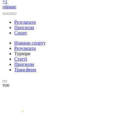
+
1
обране
Результати
Прогнози
Спорт
Новини спорту
Результати
Турніри
Статті
Прогнози
Трансфери
топ