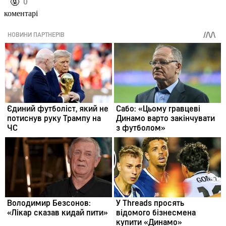
️🤬
0
коментарі