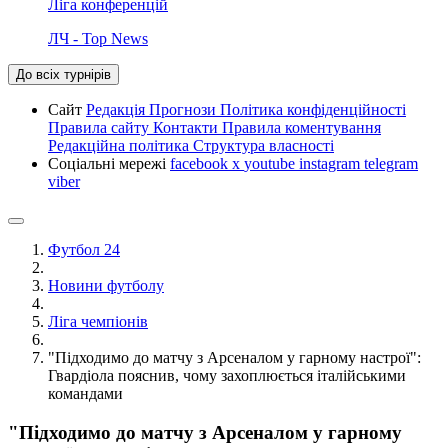
Ліга конференцій
ЛЧ - Top News
До всіх турнірів
Сайт
Редакція
Прогнози
Політика конфіденційності
Правила сайту
Контакти
Правила коментування
Редакційна політика
Структура власності
Соціальні мережі
facebook
x
youtube
instagram
telegram
viber
Футбол 24
Новини футболу
Ліга чемпіонів
"Підходимо до матчу з Арсеналом у гарному настрої":
Гвардіола пояснив, чому захоплюється італійськими
командами
"Підходимо до матчу з Арсеналом у гарному