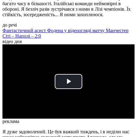
багато часу в більшості. Італійські команди неймовірні в
обороні. Я безліч разів зустрічався з ними в Лізі чемпіонів. Їх
стійкість, зосередженість... Я ними захоплююся.
до речі
Фантастичний асист Фодена у відеоогляді матчу Манчестер
Сіті – Наполі – 2:0
відео дня
Play
Video
реклама
Я дуже задоволений. Це був важкий тиждень, і в неділю нас