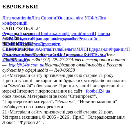
ЄВРОКУБКИ
Ліга чемпіонів
Ліга Європи
Юнацька ліга УЄФА
Ліга
конференцій
САЙТ ФУТБОЛ 24
Редакція
Соціальні мережі
Прогнози
Політика конфіденційності
Правила
сайту
facebook
УКРАЇНА
Контакти
x
youtube
Правила коментування
instagram
telegram
viber
Редакційна
політика
Україна
ЧЕМПІОНАТИ
Перша ліга
Структура власності
Друга ліга
Німеччина
ЄВРОКУБКИ
Іспанія
Англія
Італія
Бельгія
МЛС
Нідерланди
Франція
П
Ліга чемпіонів
Онлайн-медіа «Футбол 24»
Ліга Європи
Юнацька ліга УЄФА
пл. Галицька, буд. 15, м. Львів,
Ліга
конференцій
79008
Телефон +380 (32) 229-77-77
Адреса електронної пошти
—
legal@24tv.com.ua
Ідентифікатор онлайн-медіа в Реєстрі
суб’єктів у сфері медіа — R40-06058
21+
Матеріали сайту призначені для осіб старше 21 року
При цитуванні і використанні будь-яких матеріалів посилання
на "Футбол 24" обов'язкове. При цитуванні і використанні в
мережі Інтернет гіперпосилання на сайт
football24.ua
обов'язкове. Матеріали зі знаком "Спецпроект",
"Партнерський матеріал", "Реклама", "Новини компаній"
публікуємо на правах реклами.
21+
Матеріали сайту призначені для осіб старше 21 року
Усi права захищенi. © 2005 -
2026
, ПрАТ "Телерадіокомпанія
Люкс". "Футбол 24".