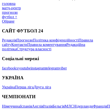
головна
матч-центр
прогнози
футбол +
Обране
САЙТ ФУТБОЛ 24
Редакція
Прогнози
Політика конфіденційності
Правила
сайту
Контакти
Правила коментування
Редакційна
політика
Структура власності
Соціальні мережі
facebook
x
youtube
instagram
telegram
viber
УКРАЇНА
Україна
Перша ліга
Друга ліга
ЧЕМПІОНАТИ
Німеччина
Іспанія
Англія
Італія
Бельгія
МЛС
Нідерланди
Франція
П