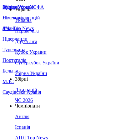
Збірна України
Італія
Суперкубок УЄФА
Україна
Німеччина
Ліга конференцій
Україна
Франція
ЛЧ - Top News
Перша ліга
Нідерланди
Друга ліга
Туреччина
Кубок України
Португалія
Суперкубок України
Бельгія
Збірна України
Збірні
МЛС
Ліга націй
Саудівська Аравія
ЧС 2026
Чемпіонати
Англія
Іспанія
АПЛ Top News