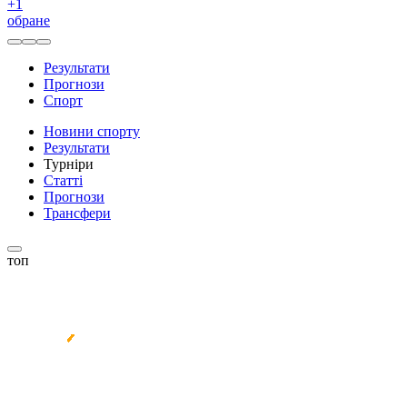
+
1
обране
Результати
Прогнози
Спорт
Новини спорту
Результати
Турніри
Статті
Прогнози
Трансфери
топ