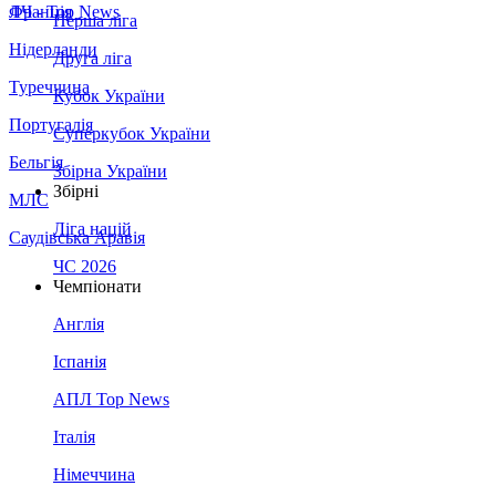
Франція
ЛЧ - Top News
Перша ліга
Нідерланди
Друга ліга
Туреччина
Кубок України
Португалія
Суперкубок України
Бельгія
Збірна України
Збірні
МЛС
Ліга націй
Саудівська Аравія
ЧС 2026
Чемпіонати
Англія
Іспанія
АПЛ Top News
Італія
Німеччина