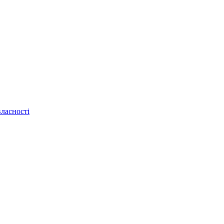
ласності