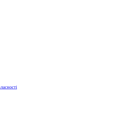
ласності