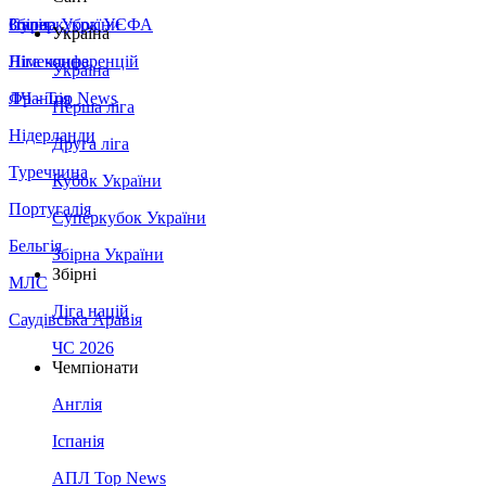
Збірна України
Італія
Суперкубок УЄФА
Україна
Німеччина
Ліга конференцій
Україна
Франція
ЛЧ - Top News
Перша ліга
Нідерланди
Друга ліга
Туреччина
Кубок України
Португалія
Суперкубок України
Бельгія
Збірна України
Збірні
МЛС
Ліга націй
Саудівська Аравія
ЧС 2026
Чемпіонати
Англія
Іспанія
АПЛ Top News