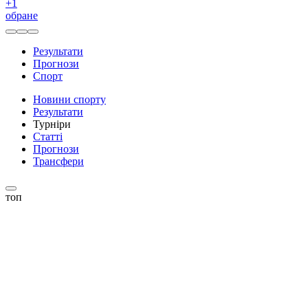
+
1
обране
Результати
Прогнози
Спорт
Новини спорту
Результати
Турніри
Статті
Прогнози
Трансфери
топ