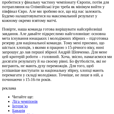
пробитися у фінальну частину чемпіонату Європи, потім для
потрапляння на Олімпійські ігри треба як мінімум вийти у
півфінал Євро. Але ми зробимо все, що від нас залежить.
Будемо налаштовуватися на максимальний результат у
кожному окремо взятому матчі.
Повірте, наша команда готова вирішувати найсерйозніші
завдання. Але давайте підкреслимо найголовніше: основна
мета існування юнацьких і молодіжних збірних – підготовка
резерву для національної команди. Тому мені приємно, що
шістьох хлопців, з якими я працюю з 15-річного віку, нині
запрошує до лав першої збірної Андрій Шевченко. Для мене
цей критерій роботи – головний. Хоча, звісно, намагаємося ми
досягати результату й на своєму рівні. Бо футболісти, які не
виграють, не мають духу переможців. Для того, щоб
успішніше виступати за національну збірну, хлопці мають
перемагати у складі молодіжки. Точніше, не лише в ній, а
починаючи з 15-16-ти років.
реклама
Читайте ще
:
Ліга чемпіонів
Інтерв’ю
Баварія