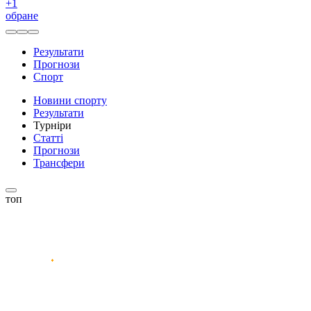
+
1
обране
Результати
Прогнози
Спорт
Новини спорту
Результати
Турніри
Статті
Прогнози
Трансфери
топ