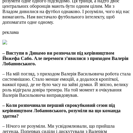
розуміти одне одного підсвідомо. Ця трійця, а надто двоє
центральних оборонців мають бути одним цілим. Ми з
Владом дивилися на футбол однаково. І розуміли, чого від нас
вимагають. Нам вистачало футбольного інтелекту, щоб
допомагати одне одному.
реклама
– Виступи в Динамо ви розпочали під керівництвом
Йожефа Сабо. Але перемоги з’явилися з приходом Валерія
Лобановського.
– На мій погляд, з приходом Валерія Васильовича робота стала
системнішою. Стало менше емоцій, а додалося кропіткої,
важкої праці, де не було часу на зайві думки. Й звісно, велику
роль відіграла довіра тренера. На той момент я очікування
Валерія Васильовича виправдовував.
– Коли розпочинали перший єврокубковий сезон під
керівництвом Лобановського, розуміли на що команда
здатна?
– Нічого не розуміли. Ми усвідомлювали, що прийшла
легенда. Попервах сиділи і дискутували з Валерієм