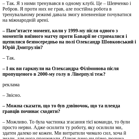
– Так. Я з ними тренувався в одному клубі. Це – Шевченко і
Ребров. Я проти них не грав, але постійна робота в
тренувальному режимі давала змогу впевненіше почуватися
на міжнародній арені.
– Пам’ятаєте момент, коли у 1999-му після одного з
моментів виїзного матчу проти Баварії не стрималися і
щепилися безпосередньо на полі Олександр Шовковський і
Юрій Дмитрулін?
– Так.
– І як ви гаркнули на Олександра Філімонова після
пропущеного в 2000-му голу в Ліверпулі теж?
реклама
– Звісно.
– Можна сказати, що то був дзвіночок, що та плеяда
гравців починає сходити?
– Можливо. То була частинка згасання тієї команди, то були
просто нерви. Адже осилити ту роботу, яку осилили ми,
здатен далеко не кожен. Ми витратили чимало сил, хоча й
знали, для чого працювали. Однак рано чи пізно людина