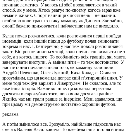
починає ламатися. У когось ці збої проявляються в такий
спосіб, як у мене. Хтось реагує по-своєму, когось зараз вже
немає в живих. Спорт найвищих досягнень – нещадний.
особливо коли граєш за таку команду як Динамо. Звичайно,
емоції бажано приховувати і найчастіше нам це виходило.
Кулак почав розжиматися, коли розпочалися перші приїзди
іноземців, коли інший підхід до футболу почав змінювати
зокрема й нас. І, безперечно, у нас теж поволі розпочинався
закат. Він розпочинається тоді, коли починаєш вимагати не з
себе, а з когось іншого. То особливість всіх гравців, які мають
завершувати виступи. А вміння піти – то теж достоїнство. У
нас питання почалися після того, як команду залишили
Андрій Шевченко, Олег Лужний, Каха Каладзе. Ставало
зрозумілим, що ця команда дограє свій п’ятирічний цикл. У
мене тоді теж був варіант з Ліверпулем. Не склалося, але то
вже інша історія. Важливо інше: ця команда перестала
досягати в єврокубках того, чого вона досягала раніше.
Якийсь час ми грали радше за інерцією. Мені здавалося, що
при цьому ми демонструємо достатньо хороший футбол.
реклама
А потім змінилося все. Зрозуміло, найбільше підкосила нас
смерть Валерія Васильовича. То вже була інша історія й інша