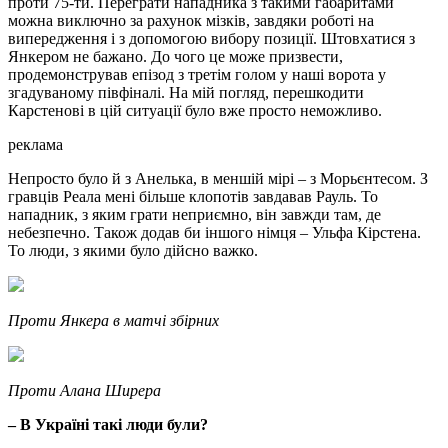
проти 75-ти. Переграти нападника з такими габаритами
можна виключно за рахунок мізків, завдяки роботі на
випередження і з допомогою вибору позиції. Штовхатися з
Янкером не бажано. До чого це може призвести,
продемонстрував епізод з третім голом у наші ворота у
згадуваному півфіналі. На мій погляд, перешкодити
Карстенові в цій ситуації було вже просто неможливо.
реклама
Непросто було й з Анелька, в меншій мірі – з Морьєнтесом. З
гравців Реала мені більше клопотів завдавав Рауль. То
нападник, з яким грати неприємно, він завжди там, де
небезпечно. Також додав би іншого німця – Ульфа Кірстена.
То люди, з якими було дійсно важко.
Проти Янкера в матчі збірних
Проти Алана Ширера
– В Україні такі люди були?