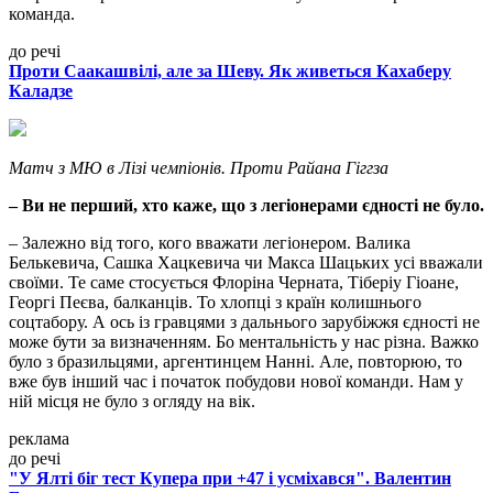
команда.
до речі
Проти Саакашвілі, але за Шеву. Як живеться Кахаберу
Каладзе
Матч з МЮ в Лізі чемпіонів. Проти Райана Гіггза
– Ви не перший, хто каже, що з легіонерами єдності не було.
– Залежно від того, кого вважати легіонером. Валика
Белькевича, Сашка Хацкевича чи Макса Шацьких усі вважали
своїми. Те саме стосується Флоріна Черната, Тіберіу Гіоане,
Георгі Пеєва, балканців. То хлопці з країн колишнього
соцтабору. А ось із гравцями з дальнього зарубіжжя єдності не
може бути за визначенням. Бо ментальність у нас різна. Важко
було з бразильцями, аргентинцем Нанні. Але, повторюю, то
вже був інший час і початок побудови нової команди. Нам у
ній місця не було з огляду на вік.
реклама
до речі
"У Ялті біг тест Купера при +47 і усміхався". Валентин