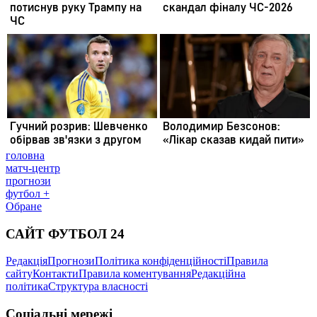
головна
матч-центр
прогнози
футбол +
Обране
САЙТ ФУТБОЛ 24
Редакція
Прогнози
Політика конфіденційності
Правила
сайту
Контакти
Правила коментування
Редакційна
політика
Структура власності
Соціальні мережі