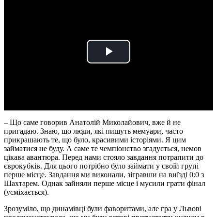
Play
Video
– Що саме говорив Анатолій Миколайович, вже й не
пригадаю. Знаю, що люди, які пишуть мемуари, часто
прикрашають те, що було, красивими історіями. Я цим
займатися не буду. А саме те чемпіонство згадується, немов
цікава авантюра. Перед нами стояло завдання потрапити до
єврокубків. Для цього потрібно було займати у своїй групі
перше місце. Завдання ми виконали, зігравши на виїзді 0:0 з
Шахтарем. Однак зайняли перше місце і мусили грати фінал
(усміхається).
Зрозуміло, що динамівці були фаворитами, але гра у Львові