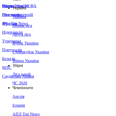
Збірна України
Італія
Суперкубок УЄФА
Україна
Німеччина
Ліга конференцій
Україна
Франція
ЛЧ - Top News
Перша ліга
Нідерланди
Друга ліга
Туреччина
Кубок України
Португалія
Суперкубок України
Бельгія
Збірна України
Збірні
МЛС
Ліга націй
Саудівська Аравія
ЧС 2026
Чемпіонати
Англія
Іспанія
АПЛ Top News