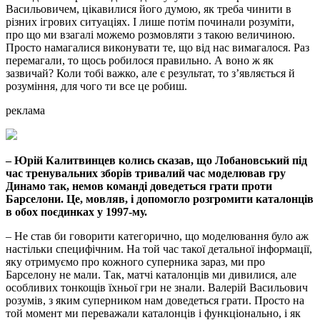
Васильовичем, цікавилися його думою, як треба чинити в
різних ігрових ситуаціях. І лише потім починали розуміти,
про що ми взагалі можемо розмовляти з такою величиною.
Просто намагалися виконувати те, що від нас вимагалося. Раз
перемагали, то щось робилося правильно. А воно ж як
зазвичай? Коли тобі важко, але є результат, то з’являється й
розуміння, для чого ти все це робиш.
реклама
– Юрій Калитвинцев колись сказав, що Лобановський під
час тренувальних зборів тривалий час моделював гру
Динамо так, немов команді доведеться грати проти
Барселони. Це, мовляв, і допомогло розгромити каталонців
в обох поєдинках у 1997-му.
– Не став би говорити категорично, що моделювання було аж
настільки специфічним. На той час такої детальної інформації,
яку отримуємо про кожного суперника зараз, ми про
Барселону не мали. Так, матчі каталонців ми дивилися, але
особливих тонкощів їхньої гри не знали. Валерій Васильович
розумів, з яким суперником нам доведеться грати. Просто на
той момент ми переважали каталонців і функціонально, і як