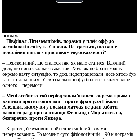
Play
Video
реклама
– Півфінал Ліги чемпіонів, поразки у плей-офф до
чемпіонатів світу та Європи. Не здається, що ваше
покоління пішло з присмаком недосказаності?
– Переконаний, що сталося так, як мало статися. Вдячний
долі, що вона склалася саме так. Хоча якщо брати кожну
окремо взяту ситуацію, то десь недопрацювали, десь хтось був
за нас сильнішим. У світі мільйони футболістів і кожен хоче
одного – перемоги.
– Мені особисто той період запам’ятався зокрема трьома
вашими протистояннями – проти француза Ніколя
Анелька, якому ви у восьми матчах не дали забити
жодного разу, проти іспанця Фернандо Морьєнтеса й,
безперечно, проти Янкера.
– Карстен, безумовно, найнеприємніший із вами
перерахованих. То момент суто фізіологічний – 90 кілограмів