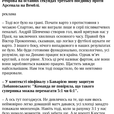
Реброва на останніх секундах третього поєдинку проти
Арсенала на Вемблі.
реклама
– Тоді все було на грані. Почати варто з протистояння з
чеською Спартою, яке ми виграли лише в серії післяматчевих
пенальті. Андрій Шевченко створив гол, який врятував нас у
Празі, на заключних хвилинах основного часу. Правий був
Віктор Прокопенко, сказавши, що логіки у футболі шукати не
варто. З іншого боку, нічого випадкового в наших результатах
не було. Ми буди готовими функціонально, психологічно, усі
розуміли, що на Динамо працює вся країна. Однак м’яч
круглий, а поле рівне. Хтось ці речі називає фартом, але вони
вони заробляються важкою працею. Щастить завжди
найсильнішим. Нам теж тоді пощастило, бо ми невтомно
працювали.
– У контексті півфіналу з Баварією знову зацитую
Лобановського: "Команда не повірила, що такого
суперника можна перемагати 5:1 чи 6:1".
– А ось тут погоджуся. Не дивлячись на те, що нам якось
неймовірно легко домашній матч давався, усі хлопці занадто
поважали мюнхенців. Навіть тоді, коли за рахунку 3:1 у нас
було чимало моментів, щоб забити ще. Але врешті Карстен