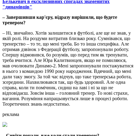
Белькевич в ексклюзивних спогадах знаменитих
"динамівців"
– Завершивши кар'єру, відразу вирішили, що будете
тренером?
– Ні, звичайно. Хотів залишитися в футболі, але ще не знав, у
якій ролі. На роздуми витратив близько року. Сумнівався, що
тренерство – то те, що мені треба. Бо то інша специфіка. Але
отримав дзвінок з Федерації футболу, запропонували роботу.
Спершу відмовився, бо розумів, що перед тим як тренувати,
треба вчитися. Але Юра Калитвинцев, якщо не помиляюся,
мав очолювати Динамо-2. Мені запропонували постажуватися
в нього з командою 1990 року народження. Вдячний, що мені
дали таку змогу. За той час відчув, що таке тренерська робота,
зсередини. Нахвилювався так, що будь здоровий. Але одна
справа, коли ти помічник, сидиш на лаві і ні за що не
відповідаєш. Зовсім інша – головний тренер. То нові страхи,
вагання. Розуміння напрацьовується лише в процесі роботи.
Теоретичних знань недостатньо.
реклама
– Сивіти почали, вже коли стали тренером?