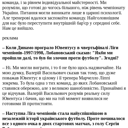
команда, і за рівнем індивідуальної майстерності. Ми
розуміли, що готові до чогось більшого, ніж рівень чемпіонату
України. Питання могли виникати лише в царині психології.
Але тренерові вдалося заспокоїти команду. Найголовнішим
для нас було переступити внутрішній бар'єр у середині себе.
Нам це вийшло.
реклама
– Коли Динамо програло Ювентусу в чвертьфіналі Ліги
чемпіонів-1997/1998, Лобановський сказав: "Якби ми
пройшли далі, то був би злочин проти футболу". Згодні?
– Ні. Ми могли виграти, і то б не було щось надзвичайне. На
мою думку, Валерій Васильович сказав так тому, що дуже
поважав Ювентус в цілому і її тренера Марчелло Ліппі
зокрема. То була одна з тих команд, до яких Лобановський
ставився обережно, але з великою шанобливістю. Принаймні я
це відчував. Валерій Васильович розумів реальну силу
Ювентуса і бачив, що ми на той момент виявилися не
готовими їй протистояти.
– Наступна Ліга чемпіонів стала найуспішнішою в
незалежній історії українського футболу. Проте починалося
все з одного очка в двох стартових матчах, з голу Сергія