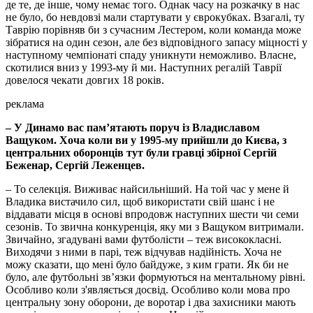
де те, де інше, чому немає того. Однак часу на розкачку в нас
не було, бо невдовзі мали стартувати у єврокубках. Взагалі, ту
Таврію порівняв би з сучасним Лестером, коли команда може
зібратися на один сезон, але без відповідного запасу міцності у
наступному чемпіонаті спаду уникнути неможливо. Власне,
скотилися вниз у 1993-му й ми. Наступних регалій Таврії
довелося чекати довгих 18 років.
реклама
– У Динамо вас пам’ятають поруч із Владиславом
Ващуком. Хоча коли ви у 1995-му прийшли до Києва, з
центральних оборонців тут були гравці збірної Сергій
Беженар, Сергій Леженцев.
– То селекція. Виживає найсильніший. На той час у мене й
Владика вистачило сил, щоб використати свій шанс і не
віддавати місця в основі впродовж наступних шести чи семи
сезонів. То звична конкуренція, яку ми з Ващуком витримали.
Звичайно, згадувані вами футболісти – теж висококласні.
Виходячи з ними в парі, теж відчував надійність. Хоча не
можу сказати, що мені було байдуже, з ким грати. Як би не
було, але футбольні зв’язки формуються на ментальному рівні.
Особливо коли з'являється досвід. Особливо коли мова про
центральну зону оборони, де воротар і два захисники мають