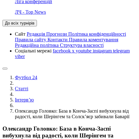
Ліга конференцій
ЛЧ - Top News
До всіх турнірів
Сайт
Редакція
Прогнози
Політика конфіденційності
Правила сайту
Контакти
Правила коментування
Редакційна політика
Структура власності
Соціальні мережі
facebook
x
youtube
instagram
telegram
viber
Футбол 24
Статті
Інтерв’ю
Олександр Головко: База в Конча-Заспі вибухнула від
радості, коли Шерінгем та Солск’яєр забивали Баварії
Олександр Головко: База в Конча-Заспі
вибухнула від радості, коли Шерінгем та