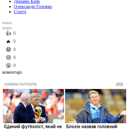
Динамо Київ
Олександр Головко
Статті
️👍
0
️🔥
0
️😄
0
️😢
0
️🤬
0
коментарі