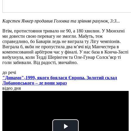
Карстен Янкер продавив Головка та зрівняв рахунок, 3:3...
Втім, протистояння тривало не 90, а 180 хвилин. У Мюнхені
ми довести свою перевагу не змогли. Мабуть, теж
справедливо, бо Баварія ледь не виграла ту Лігу чемпіонів.
Виграла б, якби не пропустила два м’ячі від Манчестера в
компенсований арбітром час у фіналі. У нас база в Конча-Заспі
вибухнула, коли Тедді Шерінгем та Оле-Гунар Солск’яєр ті
голи забивали. Від радості, звичайно.
до речі
"Динамо"-1999, якого боялася Європа. Золотий склад
Лобановського – де вони зараз
відео дня