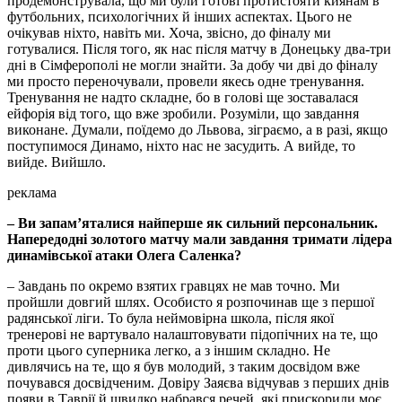
продемонструвала, що ми були готові протистояти киянам в
футбольних, психологічних й інших аспектах. Цього не
очікував ніхто, навіть ми. Хоча, звісно, до фіналу ми
готувалися. Після того, як нас після матчу в Донецьку два-три
дні в Сімферополі не могли знайти. За добу чи дві до фіналу
ми просто переночували, провели якесь одне тренування.
Тренування не надто складне, бо в голові ще зоставалася
ейфорія від того, що вже зробили. Розуміли, що завдання
виконане. Думали, поїдемо до Львова, зіграємо, а в разі, якщо
поступимося Динамо, ніхто нас не засудить. А вийде, то
вийде. Вийшло.
реклама
– Ви запам’яталися найперше як сильний персональник.
Напередодні золотого матчу мали завдання тримати лідера
динамівської атаки Олега Саленка?
– Завдань по окремо взятих гравцях не мав точно. Ми
пройшли довгий шлях. Особисто я розпочинав ще з першої
радянської ліги. То була неймовірна школа, після якої
тренерові не вартувало налаштовувати підопічних на те, що
проти цього суперника легко, а з іншим складно. Не
дивлячись на те, що я був молодий, з таким досвідом вже
почувався досвідченим. Довіру Заяєва відчував з перших днів
появи в Таврії й швидко набрався речей, які прискорили моє