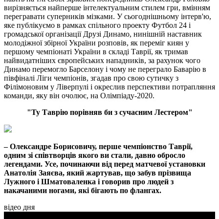
вирізняється найперше інтелектуальним стилем гри, вмінням
перегравати суперників мізками. У сьогоднішньому інтерв'ю,
яке публікуємо в рамках спільного проекту Футбол 24 і
громадської організації Друзі Динамо, нинішній наставник
молодіжної збірної України розповів, як переміг киян у
першому чемпіонаті України в складі Таврії, як тримав
найвидатніших європейських нападників, за рахунок чого
Динамо перемогло Барселону і чому не переграло Баварію в
півфіналі Ліги чемпіонів, згадав про свою сутичку з
Філімоновим у Ліверпулі і окреслив перспективи потрапляння
команди, яку він очолює, на Олімпіаду-2020.
"Ту Таврію порівняв би з сучасним Лестером"
– Олександре Борисовичу, перше чемпіонство Таврії,
одним зі співтворців якого ви стали, давно обросло
легендами. Усе, починаючи від перед матчевої установки
Анатолія Заяєва, який жартував, що забув прізвища
Лужного і Шматоваленка і говорив про людей з
накачаними ногами, які бігають по флангах.
відео дня