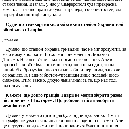
становлення. Взагалі, у нас у Сімферополі була прекрасна
команда – і якщо брати до уваги тренера, і особистостей, які
поряд зі мною тоді виступали.
– Судячи з телекартинки, львівський стадіон Україна тоді
вболівав за Таврію.
реклама
– Думаю, що стадіон Україна тривалий час не міг зрозуміти, за
кого йому вболівати. Бо хочеш – не хочеш, а Динамо є
Динамо. Нас львів’яни знали погано і то логічно. Але в
процесі гри вболівальники переходили то на один, то на
інший бік. Зрозуміло, що коли ми забили першими, запахло
сенсацією. А нашим братам-українцям лише подавай щось
смажене. Втім, звісно, дякую львів’янам за те, що нас тоді
підтримували.
– Кажете, що довго гравців Таврії не могли зібрати разом
після нічиєї з Шахтарем. Що робилося після здобуття
чемпіонства?
– Думаю, у кожного ця історія була індивідуальною. В миті
тріумфу почуваєшся найщасливішою людиною на землі. Але
це відчуття швидко минає. І починаються буденні питання –