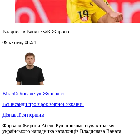
Владислав Ванат / ФК Жирона
09 квітня, 08:54
Віталій Ковальчук
Журналіст
Всі інсайди про зірок збірної України.
Дізнавайся першим
Форвард Жирони Абель Руїс прокоментував травму
українського нападника каталонців Владислава Ваната.