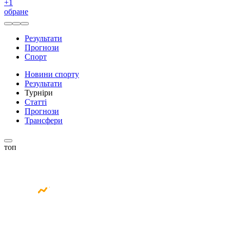
+
1
обране
Результати
Прогнози
Спорт
Новини спорту
Результати
Турніри
Статті
Прогнози
Трансфери
топ