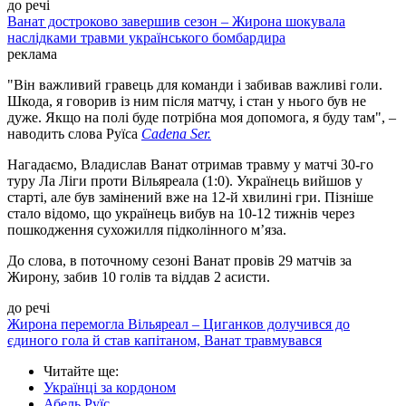
до речі
Ванат достроково завершив сезон – Жирона шокувала
наслідками травми українського бомбардира
реклама
"Він важливий гравець для команди і забивав важливі голи.
Шкода, я говорив із ним після матчу, і стан у нього був не
дуже. Якщо на полі буде потрібна моя допомога, я буду там", –
наводить слова Руїса
Cadena Ser.
Нагадаємо, Владислав Ванат отримав травму у матчі 30-го
туру Ла Ліги проти Вільяреала (1:0). Українець вийшов у
старті, але був замінений вже на 12-й хвилині гри. Пізніше
стало відомо, що українець вибув на 10-12 тижнів через
пошкодження сухожилля підколінного м’яза.
До слова, в поточному сезоні Ванат провів 29 матчів за
Жирону, забив 10 голів та віддав 2 асисти.
до речі
Жирона перемогла Вільяреал – Циганков долучився до
єдиного гола й став капітаном, Ванат травмувався
Читайте ще
:
Українці за кордоном
Абель Руїс