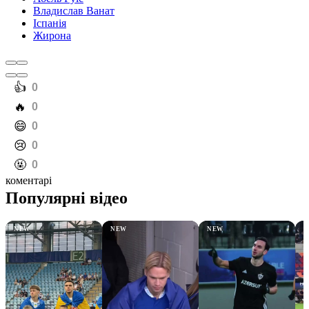
Владислав Ванат
Іспанія
Жирона
️👍
0
️🔥
0
️😄
0
️😢
0
️🤬
0
коментарі