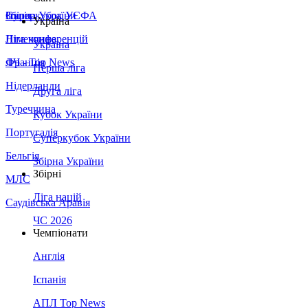
Збірна України
Італія
Суперкубок УЄФА
Україна
Німеччина
Ліга конференцій
Україна
Франція
ЛЧ - Top News
Перша ліга
Нідерланди
Друга ліга
Туреччина
Кубок України
Португалія
Суперкубок України
Бельгія
Збірна України
Збірні
МЛС
Ліга націй
Саудівська Аравія
ЧС 2026
Чемпіонати
Англія
Іспанія
АПЛ Top News