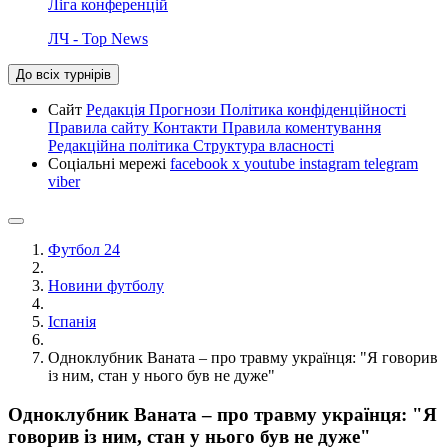
Ліга конференцій
ЛЧ - Top News
До всіх турнірів
Сайт
Редакція
Прогнози
Політика конфіденційності
Правила сайту
Контакти
Правила коментування
Редакційна політика
Структура власності
Соціальні мережі
facebook
x
youtube
instagram
telegram
viber
Футбол 24
Новини футболу
Іспанія
Одноклубник Ваната – про травму українця: "Я говорив
із ним, стан у нього був не дуже"
Одноклубник Ваната – про травму українця: "Я
говорив із ним, стан у нього був не дуже"