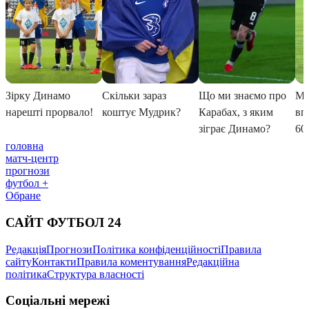
головна
матч-центр
прогнози
футбол +
Обране
САЙТ ФУТБОЛ 24
Редакція
Прогнози
Політика конфіденційності
Правила
сайту
Контакти
Правила коментування
Редакційна
політика
Структура власності
Соціальні мережі