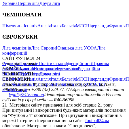
Україна
Перша ліга
Друга ліга
ЧЕМПІОНАТИ
Німеччина
Іспанія
Англія
Італія
Бельгія
МЛС
Нідерланди
Франція
П
ЄВРОКУБКИ
Ліга чемпіонів
Ліга Європи
Юнацька ліга УЄФА
Ліга
конференцій
САЙТ ФУТБОЛ 24
Редакція
Соціальні мережі
Прогнози
Політика конфіденційності
Правила
сайту
facebook
УКРАЇНА
Контакти
x
youtube
Правила коментування
instagram
telegram
viber
Редакційна
політика
Україна
ЧЕМПІОНАТИ
Перша ліга
Структура власності
Друга ліга
Німеччина
ЄВРОКУБКИ
Іспанія
Англія
Італія
Бельгія
МЛС
Нідерланди
Франція
П
Ліга чемпіонів
Онлайн-медіа «Футбол 24»
Ліга Європи
Юнацька ліга УЄФА
пл. Галицька, буд. 15, м. Львів,
Ліга
конференцій
79008
Телефон +380 (32) 229-77-77
Адреса електронної пошти
—
legal@24tv.com.ua
Ідентифікатор онлайн-медіа в Реєстрі
суб’єктів у сфері медіа — R40-06058
21+
Матеріали сайту призначені для осіб старше 21 року
При цитуванні і використанні будь-яких матеріалів посилання
на "Футбол 24" обов'язкове. При цитуванні і використанні в
мережі Інтернет гіперпосилання на сайт
football24.ua
обов'язкове. Матеріали зі знаком "Спецпроект",