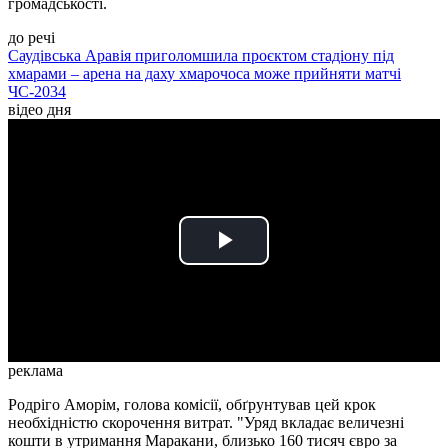
громадськості.
до речі
Саудівська Аравія приголомшила проєктом стадіону під
хмарами – арена на даху хмарочоса може прийняти матчі
ЧС-2034
відео дня
Play
Video
реклама
Родріго Аморім, голова комісії, обґрунтував цей крок
необхідністю скорочення витрат. "Уряд вкладає величезні
кошти в утримання Маракани, близько 160 тисяч євро за