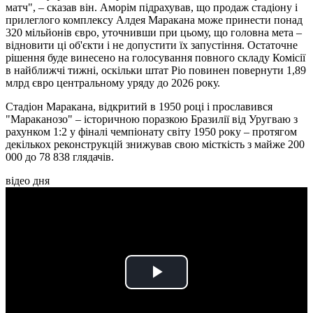
матч", – сказав він. Аморім підрахував, що продаж стадіону і
прилеглого комплексу Алдея Маракана може принести понад
320 мільйонів євро, уточнивши при цьому, що головна мета –
відновити ці об'єкти і не допустити їх запустіння. Остаточне
рішення буде винесено на голосування повного складу Комісії
в найближчі тижні, оскільки штат Ріо повинен повернути 1,89
млрд євро центральному уряду до 2026 року.
Стадіон Маракана, відкритий в 1950 році і прославився
"Мараканозо" – історичною поразкою Бразилії від Уругваю з
рахунком 1:2 у фіналі чемпіонату світу 1950 року – протягом
декількох реконструкцій знижував свою місткість з майже 200
000 до 78 838 глядачів.
відео дня
Play