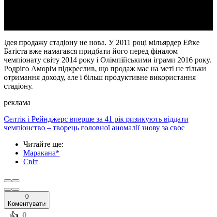
Video
Ідея продажу стадіону не нова. У 2011 році мільярдер Ейке
Батіста вже намагався придбати його перед фіналом
чемпіонату світу 2014 року і Олімпійськими іграми 2016 року.
Родріго Аморім підкреслив, що продаж має на меті не тільки
отримання доходу, але і більш продуктивне використання
стадіону.
реклама
Селтік і Рейнджерс вперше за 41 рік ризикують віддати
чемпіонство – творець головної аномалії знову за своє
Читайте ще
:
Маракана*
Світ
0
Коментувати
️👍
0