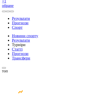
+
1
обране
Результати
Прогнози
Спорт
Новини спорту
Результати
Турніри
Статті
Прогнози
Трансфери
топ