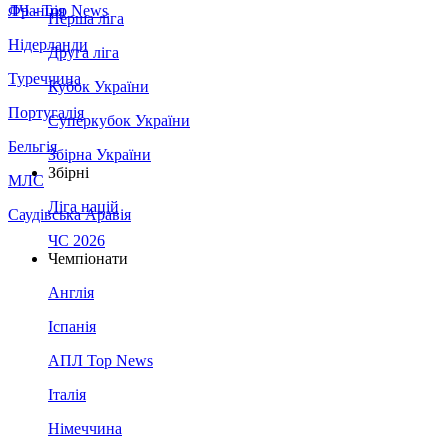
Франція
ЛЧ - Top News
Перша ліга
Нідерланди
Друга ліга
Туреччина
Кубок України
Португалія
Суперкубок України
Бельгія
Збірна України
Збірні
МЛС
Ліга націй
Саудівська Аравія
ЧС 2026
Чемпіонати
Англія
Іспанія
АПЛ Top News
Італія
Німеччина