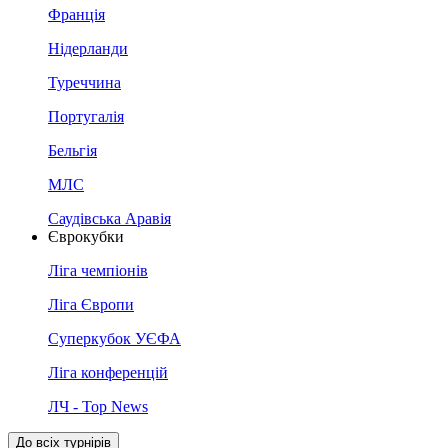
Франція
Нідерланди
Туреччина
Португалія
Бельгія
МЛС
Саудівська Аравія
Єврокубки
Ліга чемпіонів
Ліга Європи
Суперкубок УЄФА
Ліга конференцій
ЛЧ - Top News
До всіх турнірів