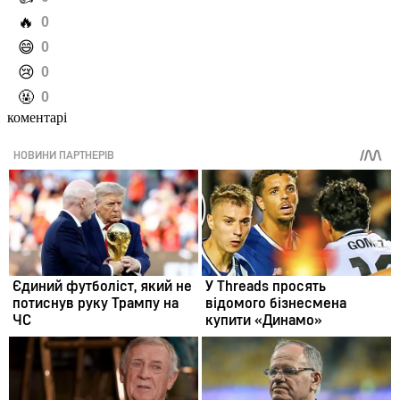
️🔥
0
️😄
0
️😢
0
️🤬
0
коментарі