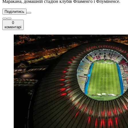
Маракана, домашній стадіон клубів Фламенго і Флуміненсе.
Поділитись
0
коментарі