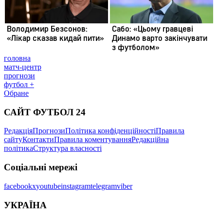
головна
матч-центр
прогнози
футбол +
Обране
САЙТ ФУТБОЛ 24
Редакція
Прогнози
Політика конфіденційності
Правила
сайту
Контакти
Правила коментування
Редакційна
політика
Структура власності
Соціальні мережі
facebook
x
youtube
instagram
telegram
viber
УКРАЇНА