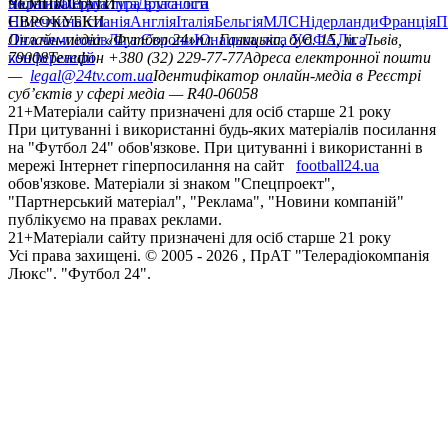
політика
Україна
ЧЕМПІОНАТИ
Перша ліга
Структура власності
Друга ліга
Німеччина
ЄВРОКУБКИ
Іспанія
Англія
Італія
Бельгія
МЛС
Нідерланди
Франція
П
Ліга чемпіонів
Онлайн-медіа «Футбол 24»
Ліга Європи
Юнацька ліга УЄФА
пл. Галицька, буд. 15, м. Львів,
Ліга
конференцій
79008
Телефон +380 (32) 229-77-77
Адреса електронної пошти
—
legal@24tv.com.ua
Ідентифікатор онлайн-медіа в Реєстрі
суб’єктів у сфері медіа — R40-06058
21+
Матеріали сайту призначені для осіб старше 21 року
При цитуванні і використанні будь-яких матеріалів посилання
на "Футбол 24" обов'язкове. При цитуванні і використанні в
мережі Інтернет гіперпосилання на сайт
football24.ua
обов'язкове. Матеріали зі знаком "Спецпроект",
"Партнерський матеріал", "Реклама", "Новини компаній"
публікуємо на правах реклами.
21+
Матеріали сайту призначені для осіб старше 21 року
Усi права захищенi. © 2005 -
2026
, ПрАТ "Телерадіокомпанія
Люкс". "Футбол 24".