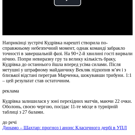
Play
Video
Наприкінці зустрічі Кудрівка нарешті створила по-
справжньому небезпечний момент, однак команді забракло
точності в завершальній фазі. На 90+2-й хвилині гості вирвали
нічию. Попри невиразну гру та велику кількість браку,
Кудрівка до останнього йшла вперед усіма силами. Після
метушні у штрафному майданчику Векляк підхопив м’яч і з
близької відстані переграв Марченка, шокувавши трибуни. 1:1
– цей результат став остаточним.
реклама
Кудрівка залишилася у зоні перехідних матчів, маючи 22 очки.
Оболонь, своєю чергою, посідає 11-те місце в турнірній
таблиці з 27 балами.
до речі
Динамо – Шахтар: прогноз і анонс Класичного дербі в УПЛ