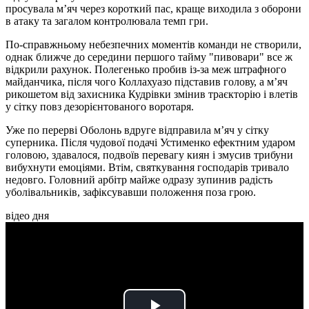
просувала м’яч через короткий пас, краще виходила з оборони
в атаку та загалом контролювала темп гри.
По-справжньому небезпечних моментів команди не створили,
однак ближче до середини першого тайму "пивовари" все ж
відкрили рахунок. Полегенько пробив із-за меж штрафного
майданчика, після чого Коллахуазо підставив голову, а м’яч
рикошетом від захисника Кудрівки змінив траєкторію і влетів
у сітку повз дезорієнтованого воротаря.
Уже по перерві Оболонь вдруге відправила м’яч у сітку
суперника. Після чудової подачі Устименко ефектним ударом
головою, здавалося, подвоїв перевагу киян і змусив трибуни
вибухнути емоціями. Втім, святкування господарів тривало
недовго. Головний арбітр майже одразу зупинив радість
уболівальників, зафіксувавши положення поза грою.
відео дня