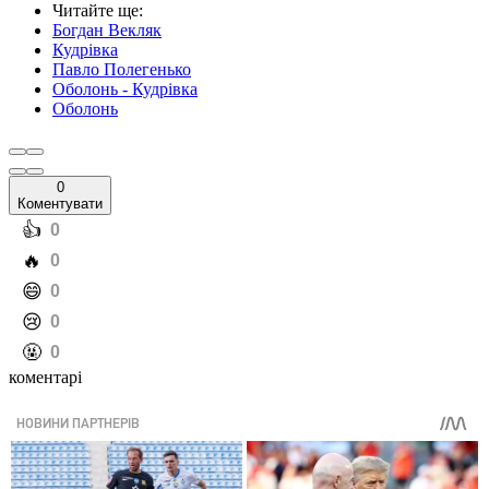
Читайте ще
:
Богдан Векляк
Кудрівка
Павло Полегенько
Оболонь - Кудрівка
Оболонь
0
Коментувати
️👍
0
️🔥
0
️😄
0
️😢
0
️🤬
0
коментарі