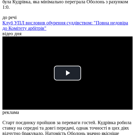
була Кудрівка, яка мінімально переграла Оболонь з рахунком
1:0.
до речі
Клуб УПЛ висловив обурення суддівством: "Повна недовіра
до Комітету арбітрів"
відео дня
Play
Video
реклама
Старт поєдинку пройшов за переваги гостей. Кудрівка робила
ставку на середні та довгі передачі, однак точності в цих діях
відчутно бракувало. Натомість Оболонь значно якісніше