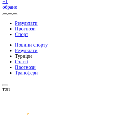
+
1
обране
Результати
Прогнози
Спорт
Новини спорту
Результати
Турніри
Статті
Прогнози
Трансфери
топ