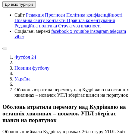
До всіх турнірів
Сайт
Редакція
Прогнози
Політика конфіденційності
Правила сайту
Контакти
Правила коментування
Редакційна політика
Структура власності
Соціальні мережі
facebook
x
youtube
instagram
telegram
viber
Футбол 24
Новини футболу
Україна
Оболонь втратила перемогу над Кудрівкою на останніх
хвилинах – новачок УПЛ зберігає шанси на порятунок
Оболонь втратила перемогу над Кудрівкою на
останніх хвилинах – новачок УПЛ зберігає
шанси на порятунок
Оболонь приймала Кудрівку в рамках 26-го туру УПЛ. Звіт