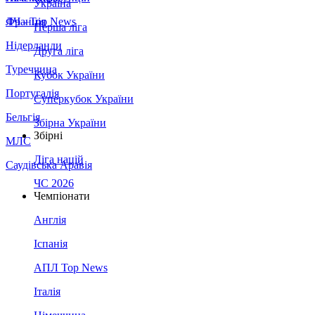
Україна
Франція
ЛЧ - Top News
Перша ліга
Нідерланди
Друга ліга
Туреччина
Кубок України
Португалія
Суперкубок України
Бельгія
Збірна України
Збірні
МЛС
Ліга націй
Саудівська Аравія
ЧС 2026
Чемпіонати
Англія
Іспанія
АПЛ Top News
Італія