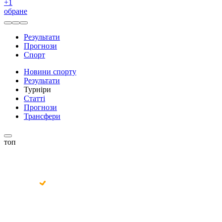
+
1
обране
Результати
Прогнози
Спорт
Новини спорту
Результати
Турніри
Статті
Прогнози
Трансфери
топ