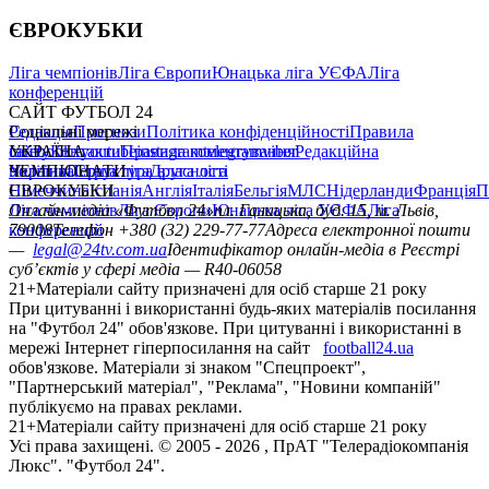
ЄВРОКУБКИ
Ліга чемпіонів
Ліга Європи
Юнацька ліга УЄФА
Ліга
конференцій
САЙТ ФУТБОЛ 24
Редакція
Соціальні мережі
Прогнози
Політика конфіденційності
Правила
сайту
facebook
УКРАЇНА
Контакти
x
youtube
Правила коментування
instagram
telegram
viber
Редакційна
політика
Україна
ЧЕМПІОНАТИ
Перша ліга
Структура власності
Друга ліга
Німеччина
ЄВРОКУБКИ
Іспанія
Англія
Італія
Бельгія
МЛС
Нідерланди
Франція
П
Ліга чемпіонів
Онлайн-медіа «Футбол 24»
Ліга Європи
Юнацька ліга УЄФА
пл. Галицька, буд. 15, м. Львів,
Ліга
конференцій
79008
Телефон +380 (32) 229-77-77
Адреса електронної пошти
—
legal@24tv.com.ua
Ідентифікатор онлайн-медіа в Реєстрі
суб’єктів у сфері медіа — R40-06058
21+
Матеріали сайту призначені для осіб старше 21 року
При цитуванні і використанні будь-яких матеріалів посилання
на "Футбол 24" обов'язкове. При цитуванні і використанні в
мережі Інтернет гіперпосилання на сайт
football24.ua
обов'язкове. Матеріали зі знаком "Спецпроект",
"Партнерський матеріал", "Реклама", "Новини компаній"
публікуємо на правах реклами.
21+
Матеріали сайту призначені для осіб старше 21 року
Усi права захищенi. © 2005 -
2026
, ПрАТ "Телерадіокомпанія
Люкс". "Футбол 24".