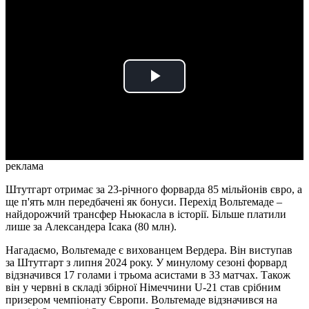
Play
Video
реклама
Штутгарт отримає за 23-річного форварда 85 мільйонів євро, а
ще п'ять млн передбачені як бонуси. Перехід Вольтемаде –
найдорожчий трансфер Ньюкасла в історії. Більше платили
лише за Александера Ісака (80 млн).
Нагадаємо, Вольтемаде є вихованцем Вердера. Він виступав
за Штутгарт з липня 2024 року. У минулому сезоні форвард
відзначився 17 голами і трьома асистами в 33 матчах. Також
він у червні в складі збірної Німеччини U-21 став срібним
призером чемпіонату Європи. Вольтемаде відзначився на