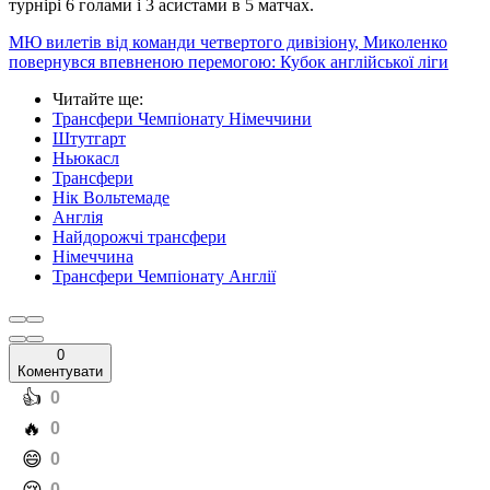
турнірі 6 голами і 3 асистами в 5 матчах.
МЮ вилетів від команди четвертого дивізіону, Миколенко
повернувся впевненою перемогою: Кубок англійської ліги
Читайте ще
:
Трансфери Чемпіонату Німеччини
Штутгарт
Ньюкасл
Трансфери
Нік Вольтемаде
Англія
Найдорожчі трансфери
Німеччина
Трансфери Чемпіонату Англії
0
Коментувати
️👍
0
️🔥
0
️😄
0
0