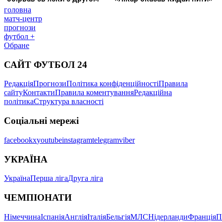
головна
матч-центр
прогнози
футбол +
Обране
САЙТ ФУТБОЛ 24
Редакція
Прогнози
Політика конфіденційності
Правила
сайту
Контакти
Правила коментування
Редакційна
політика
Структура власності
Соціальні мережі
facebook
x
youtube
instagram
telegram
viber
УКРАЇНА
Україна
Перша ліга
Друга ліга
ЧЕМПІОНАТИ
Німеччина
Іспанія
Англія
Італія
Бельгія
МЛС
Нідерланди
Франція
П