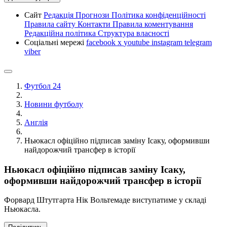
Сайт
Редакція
Прогнози
Політика конфіденційності
Правила сайту
Контакти
Правила коментування
Редакційна політика
Структура власності
Соціальні мережі
facebook
x
youtube
instagram
telegram
viber
Футбол 24
Новини футболу
Англія
Ньюкасл офіційно підписав заміну Ісаку, оформивши
найдорожчий трансфер в історії
Ньюкасл офіційно підписав заміну Ісаку,
оформивши найдорожчий трансфер в історії
Форвард Штутгарта Нік Вольтемаде виступатиме у складі
Ньюкасла.