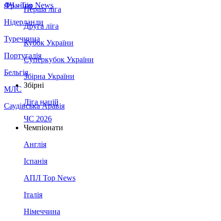
Франція
ЛЧ - Top News
Перша ліга
Нідерланди
Друга ліга
Туреччина
Кубок України
Португалія
Суперкубок України
Бельгія
Збірна України
Збірні
МЛС
Ліга націй
Саудівська Аравія
ЧС 2026
Чемпіонати
Англія
Іспанія
АПЛ Top News
Італія
Німеччина