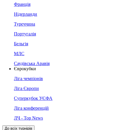
Франція
Нідерланди
Туреччина
Португалія
Бельгія
МЛС
Саудівська Аравія
Єврокубки
Ліга чемпіонів
Ліга Європи
Суперкубок УЄФА
Ліга конференцій
ЛЧ - Top News
До всіх турнірів