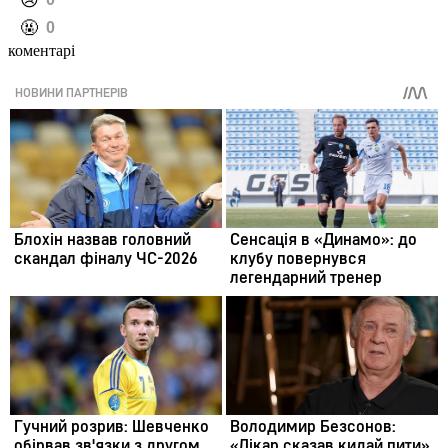
️😢
️🤬
0
коментарі