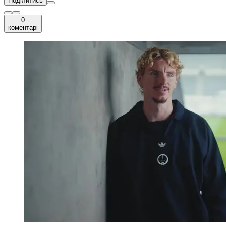
Поділитись
0
коментарі