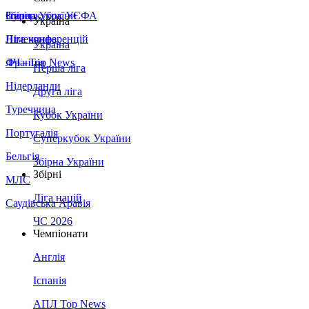
Збірна України
Італія
Суперкубок УЄФА
Україна
Німеччина
Ліга конференцій
Україна
Франція
ЛЧ - Top News
Перша ліга
Нідерланди
Друга ліга
Туреччина
Кубок України
Португалія
Суперкубок України
Бельгія
Збірна України
Збірні
МЛС
Ліга націй
Саудівська Аравія
ЧС 2026
Чемпіонати
Англія
Іспанія
АПЛ Top News