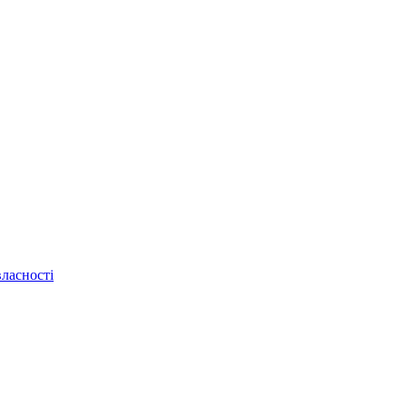
ласності