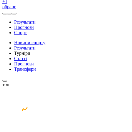
+
1
обране
Результати
Прогнози
Спорт
Новини спорту
Результати
Турніри
Статті
Прогнози
Трансфери
топ