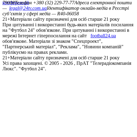
конференцій
79008
Телефон +380 (32) 229-77-77
Адреса електронної пошти
—
legal@24tv.com.ua
Ідентифікатор онлайн-медіа в Реєстрі
суб’єктів у сфері медіа — R40-06058
21+
Матеріали сайту призначені для осіб старше 21 року
При цитуванні і використанні будь-яких матеріалів посилання
на "Футбол 24" обов'язкове. При цитуванні і використанні в
мережі Інтернет гіперпосилання на сайт
football24.ua
обов'язкове. Матеріали зі знаком "Спецпроект",
"Партнерський матеріал", "Реклама", "Новини компаній"
публікуємо на правах реклами.
21+
Матеріали сайту призначені для осіб старше 21 року
Усi права захищенi. © 2005 -
2026
, ПрАТ "Телерадіокомпанія
Люкс". "Футбол 24".