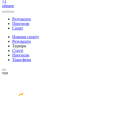
+
1
обране
Результати
Прогнози
Спорт
Новини спорту
Результати
Турніри
Статті
Прогнози
Трансфери
топ