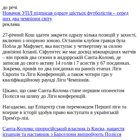
до речі
Новачок УПЛ підписав одразу шістьох футболістів – серед
них два чемпіони світу
реклама
27-річний Кош здатен закрити одразу кілька позицій у захисті,
включно з опорною зоною. Останнім клубом гравця була
Побла де Мафумет, яка виступає у четвертому за силою
дивізіоні Іспанії. Сіфуентес же має досвід міжнародних матчів
– він провів два сезони в андоррській Санта-Коломі, де
записав до свого активу 14 голів і 7 асистів у 67 поєдинках.
Зокрема, провів по два поєдинки на ранніх етапах Ліги
Європи та Ліги Конференцій, а також чотири гри у
кваліфікаційному раунді Ліги Чемпіонів.
Цікаво, що саме Санта-Колома стане першим опонентом
Полісся на шляху до Ліги конференцій.
Нагадаємо, що Епіцентр став переможцем Першої ліги та
вперше в історії здобув право виступати в українській
Прем'єр-лізі.
Санта-Колома: проросійський власник із Києва, нашестя
іспанців та наставник з Барселони випробують Полісся