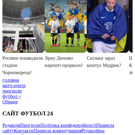
головна
матч-центр
прогнози
футбол +
Обране
САЙТ ФУТБОЛ 24
Редакція
Прогнози
Політика конфіденційності
Правила
сайту
Контакти
Правила коментування
Редакційна