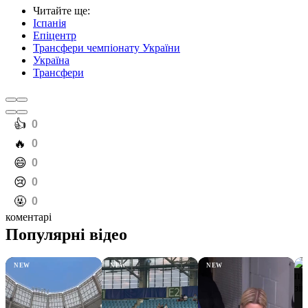
Читайте ще
:
Іспанія
Епіцентр
Трансфери чемпіонату України
Україна
Трансфери
️👍
0
️🔥
0
️😄
0
️😢
0
️🤬
0
коментарі