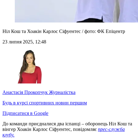
Ніл Кош та Хоакін Карлос Сіфуентес / фото: ФК Епіцентр
23 липня 2025, 12:48
Анастасія Прокопчук
Журналістка
Будь в курсі спортивних новин першим
Підписатися в Google
До команди приєдналися два іспанці – оборонець Ніл Кош та
вінгер Хоакін Карлос Сіфуентес, повідомляє
прес-служба
клубу.