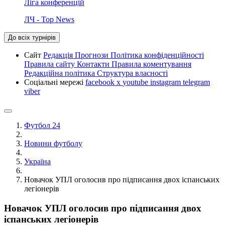
Ліга конференцій
ЛЧ - Top News
До всіх турнірів
Сайт
Редакція
Прогнози
Політика конфіденційності
Правила сайту
Контакти
Правила коментування
Редакційна політика
Структура власності
Соціальні мережі
facebook
x
youtube
instagram
telegram
viber
Футбол 24
Новини футболу
Україна
Новачок УПЛ оголосив про підписання двох іспанських
легіонерів
Новачок УПЛ оголосив про підписання двох
іспанських легіонерів