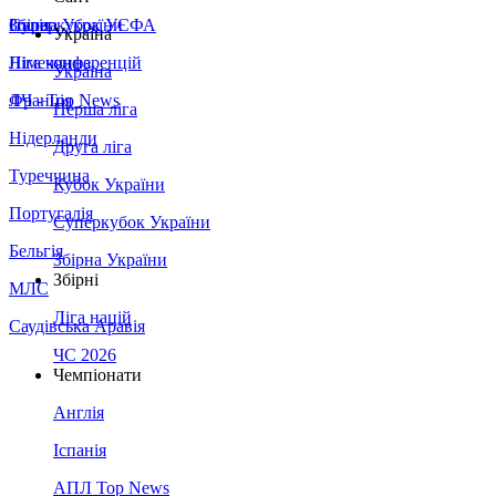
Збірна України
Італія
Суперкубок УЄФА
Україна
Німеччина
Ліга конференцій
Україна
Франція
ЛЧ - Top News
Перша ліга
Нідерланди
Друга ліга
Туреччина
Кубок України
Португалія
Суперкубок України
Бельгія
Збірна України
Збірні
МЛС
Ліга націй
Саудівська Аравія
ЧС 2026
Чемпіонати
Англія
Іспанія
АПЛ Top News