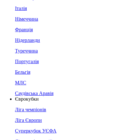
Італія
Німеччина
Франція
Нідерланди
Туреччина
Португалія
Бельгія
МЛС
Саудівська Аравія
Єврокубки
Ліга чемпіонів
Ліга Європи
Суперкубок УЄФА