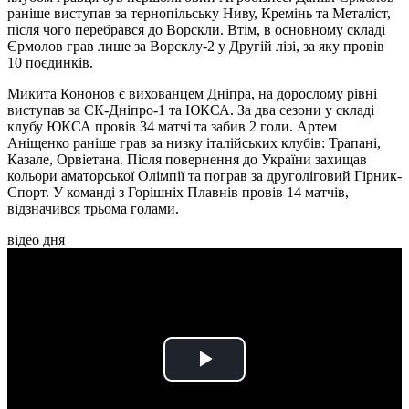
раніше виступав за тернопільську Ниву, Кремінь та Металіст,
після чого перебрався до Ворскли. Втім, в основному складі
Єрмолов грав лише за Ворсклу-2 у Другій лізі, за яку провів
10 поєдинків.
Микита Кононов є вихованцем Дніпра, на дорослому рівні
виступав за СК-Дніпро-1 та ЮКСА. За два сезони у складі
клубу ЮКСА провів 34 матчі та забив 2 голи. Артем
Аніщенко раніше грав за низку італійських клубів: Трапані,
Казале, Орвіетана. Після повернення до України захищав
кольори аматорської Олімпії та пограв за друголіговий Гірник-
Спорт. У команді з Горішніх Плавнів провів 14 матчів,
відзначився трьома голами.
відео дня
Play