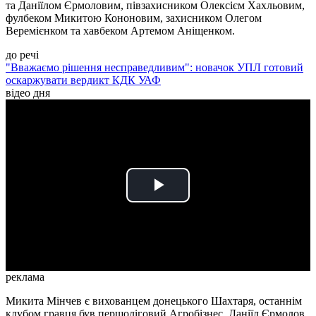
та Даніїлом Єрмоловим, півзахисником Олексієм Хахльовим,
фулбеком Микитою Кононовим, захисником Олегом
Веремієнком та хавбеком Артемом Аніщенком.
до речі
"Вважаємо рішення несправедливим": новачок УПЛ готовий
оскаржувати вердикт КДК УАФ
відео дня
Play
Video
реклама
Микита Мінчев є вихованцем донецького Шахтаря, останнім
клубом гравця був першоліговий Агробізнес. Даніїл Єрмолов