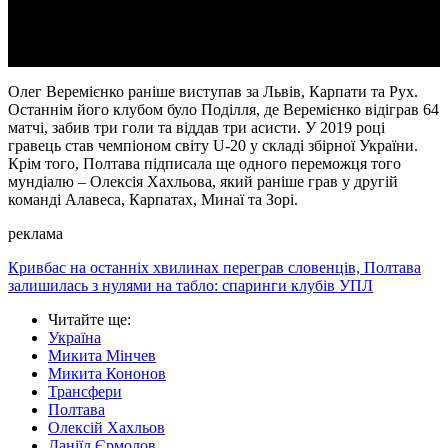
Video
Олег Веремієнко раніше виступав за Львів, Карпати та Рух.
Останнім його клубом було Поділля, де Веремієнко відіграв 64
матчі, забив три голи та віддав три асисти. У 2019 році
гравець став чемпіоном світу U-20 у складі збірної України.
Крім того, Полтава підписала ще одного переможця того
мундіалю – Олексія Хахльова, який раніше грав у другій
команді Алавеса, Карпатах, Минаї та Зорі.
реклама
Кривбас на останніх хвилинах переграв словенців, Полтава
залишилась з нулями на табло: спаринги клубів УПЛ
Читайте ще
:
Україна
Микита Мінчев
Микита Кононов
Трансфери
Полтава
Олексій Хахльов
Даніїл Єрмолов