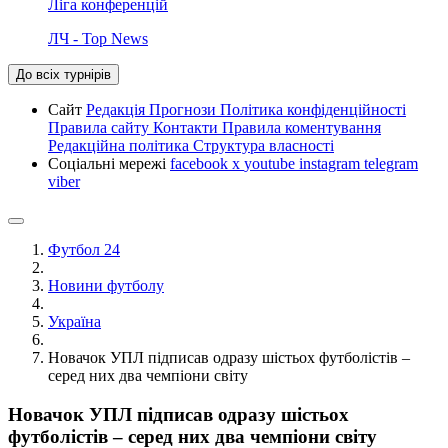
Ліга конференцій
ЛЧ - Top News
До всіх турнірів
Сайт
Редакція
Прогнози
Політика конфіденційності
Правила сайту
Контакти
Правила коментування
Редакційна політика
Структура власності
Соціальні мережі
facebook
x
youtube
instagram
telegram
viber
Футбол 24
Новини футболу
Україна
Новачок УПЛ підписав одразу шістьох футболістів –
серед них два чемпіони світу
Новачок УПЛ підписав одразу шістьох
футболістів – серед них два чемпіони світу