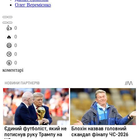
Олег Веремієнко
️👍
0
️🔥
0
️😄
0
️😢
0
️🤬
0
коментарі