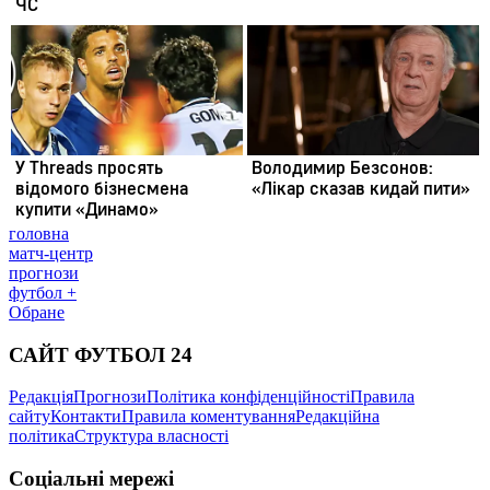
головна
матч-центр
прогнози
футбол +
Обране
САЙТ ФУТБОЛ 24
Редакція
Прогнози
Політика конфіденційності
Правила
сайту
Контакти
Правила коментування
Редакційна
політика
Структура власності
Соціальні мережі