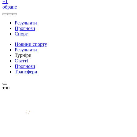
+
1
обране
Результати
Прогнози
Спорт
Новини спорту
Результати
Турніри
Статті
Прогнози
Трансфери
топ