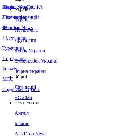
Збірна України
Італія
Суперкубок УЄФА
Україна
Німеччина
Ліга конференцій
Україна
Франція
ЛЧ - Top News
Перша ліга
Нідерланди
Друга ліга
Туреччина
Кубок України
Португалія
Суперкубок України
Бельгія
Збірна України
Збірні
МЛС
Ліга націй
Саудівська Аравія
ЧС 2026
Чемпіонати
Англія
Іспанія
АПЛ Top News