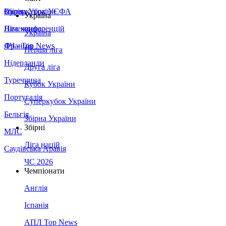
Збірна України
Італія
Суперкубок УЄФА
Україна
Німеччина
Ліга конференцій
Україна
Франція
ЛЧ - Top News
Перша ліга
Нідерланди
Друга ліга
Туреччина
Кубок України
Португалія
Суперкубок України
Бельгія
Збірна України
Збірні
МЛС
Ліга націй
Саудівська Аравія
ЧС 2026
Чемпіонати
Англія
Іспанія
АПЛ Top News