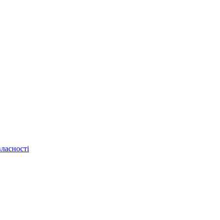
ласності