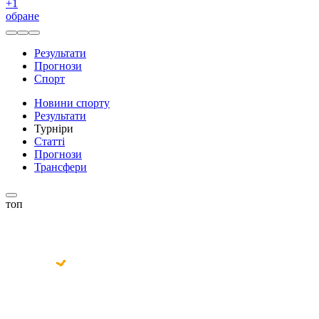
+
1
обране
Результати
Прогнози
Спорт
Новини спорту
Результати
Турніри
Статті
Прогнози
Трансфери
топ