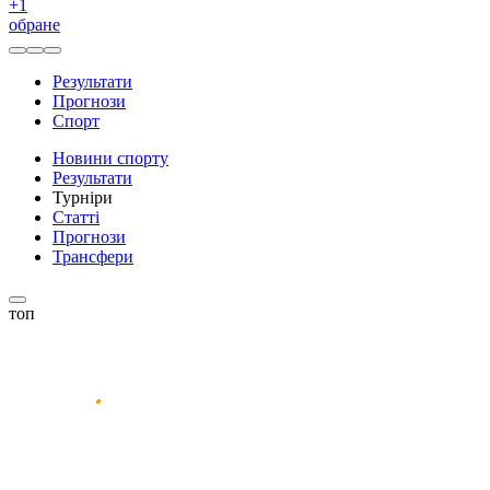
+
1
обране
Результати
Прогнози
Спорт
Новини спорту
Результати
Турніри
Статті
Прогнози
Трансфери
топ