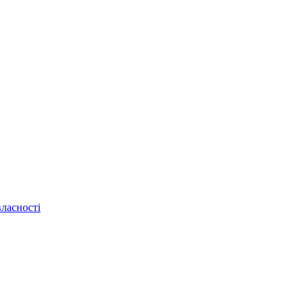
ласності