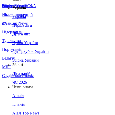
Збірна України
Італія
Суперкубок УЄФА
Україна
Німеччина
Ліга конференцій
Україна
Франція
ЛЧ - Top News
Перша ліга
Нідерланди
Друга ліга
Туреччина
Кубок України
Португалія
Суперкубок України
Бельгія
Збірна України
Збірні
МЛС
Ліга націй
Саудівська Аравія
ЧС 2026
Чемпіонати
Англія
Іспанія
АПЛ Top News