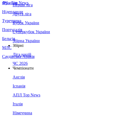
Франція
ЛЧ - Top News
Перша ліга
Нідерланди
Друга ліга
Туреччина
Кубок України
Португалія
Суперкубок України
Бельгія
Збірна України
Збірні
МЛС
Ліга націй
Саудівська Аравія
ЧС 2026
Чемпіонати
Англія
Іспанія
АПЛ Top News
Італія
Німеччина