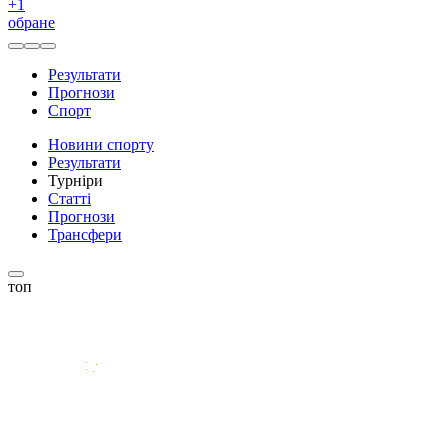
+
1
обране
Результати
Прогнози
Спорт
Новини спорту
Результати
Турніри
Статті
Прогнози
Трансфери
топ