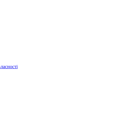
ласності