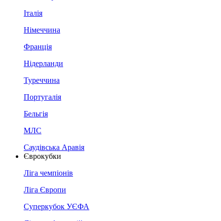
Італія
Німеччина
Франція
Нідерланди
Туреччина
Португалія
Бельгія
МЛС
Саудівська Аравія
Єврокубки
Ліга чемпіонів
Ліга Європи
Суперкубок УЄФА