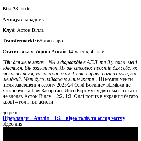
Вік:
28 років
Амплуа:
нападник
Клуб:
Астон Вілла
Transfermarkt:
65 млн євро
Статистика у збірній Англії:
14 матчів, 4 голи
"Він для мене зараз – №1 з форвардів в АПЛ, та й у світі, мені
здається. Він взагалі топ. Як він створює простір для себе, як
відкривається, як приймає м’яч. І ліва, і права нога в нього, він
швидкий. Мені було найважче з ним грати".
Ці компліменти
після завершення сезону 2023/24 Оллі Воткінсу відміряв не
хто-небудь, а Ілля Забарний. Його Борнмут у двох матчах так і
не здолав Астон Віллу – 2:2, 1:3. Оллі попив в українця багато
крові – гол і три асисти.
до речі
Нідерланди – Англія – 1:2 – відео голів та огляд матчу
відео дня