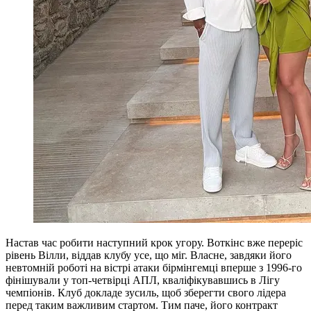
Настав час робити наступний крок угору. Воткінс вже переріс
рівень Вілли, віддав клубу усе, що міг. Власне, завдяки його
невтомній роботі на вістрі атаки бірмінгемці вперше з 1996-го
фінішували у топ-четвірці АПЛ, кваліфікувавшись в Лігу
чемпіонів. Клуб докладе зусиль, щоб зберегти свого лідера
перед таким важливим стартом. Тим паче, його контракт