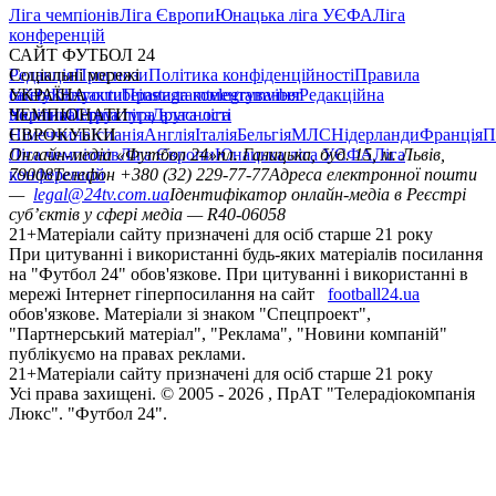
Ліга чемпіонів
Ліга Європи
Юнацька ліга УЄФА
Ліга
конференцій
САЙТ ФУТБОЛ 24
Редакція
Соціальні мережі
Прогнози
Політика конфіденційності
Правила
сайту
facebook
УКРАЇНА
Контакти
x
youtube
Правила коментування
instagram
telegram
viber
Редакційна
політика
Україна
ЧЕМПІОНАТИ
Перша ліга
Структура власності
Друга ліга
Німеччина
ЄВРОКУБКИ
Іспанія
Англія
Італія
Бельгія
МЛС
Нідерланди
Франція
П
Ліга чемпіонів
Онлайн-медіа «Футбол 24»
Ліга Європи
Юнацька ліга УЄФА
пл. Галицька, буд. 15, м. Львів,
Ліга
конференцій
79008
Телефон +380 (32) 229-77-77
Адреса електронної пошти
—
legal@24tv.com.ua
Ідентифікатор онлайн-медіа в Реєстрі
суб’єктів у сфері медіа — R40-06058
21+
Матеріали сайту призначені для осіб старше 21 року
При цитуванні і використанні будь-яких матеріалів посилання
на "Футбол 24" обов'язкове. При цитуванні і використанні в
мережі Інтернет гіперпосилання на сайт
football24.ua
обов'язкове. Матеріали зі знаком "Спецпроект",
"Партнерський матеріал", "Реклама", "Новини компаній"
публікуємо на правах реклами.
21+
Матеріали сайту призначені для осіб старше 21 року
Усi права захищенi. © 2005 -
2026
, ПрАТ "Телерадіокомпанія
Люкс". "Футбол 24".