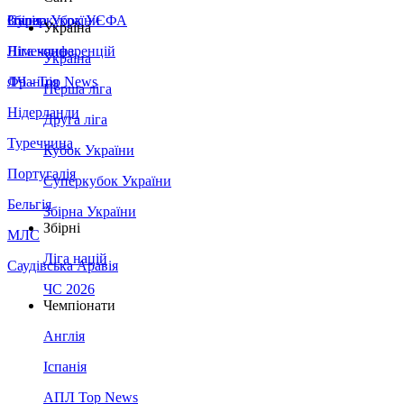
Збірна України
Італія
Суперкубок УЄФА
Україна
Німеччина
Ліга конференцій
Україна
Франція
ЛЧ - Top News
Перша ліга
Нідерланди
Друга ліга
Туреччина
Кубок України
Португалія
Суперкубок України
Бельгія
Збірна України
Збірні
МЛС
Ліга націй
Саудівська Аравія
ЧС 2026
Чемпіонати
Англія
Іспанія
АПЛ Top News