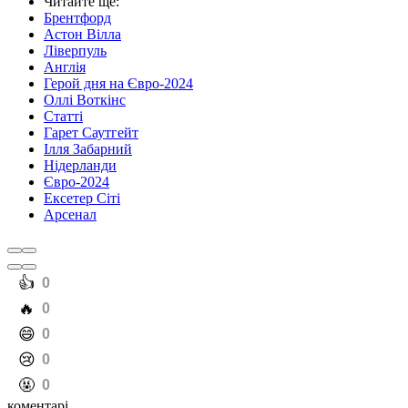
Читайте ще
:
Брентфорд
Астон Вілла
Ліверпуль
Англія
Герой дня на Євро-2024
Оллі Воткінс
Статті
Гарет Саутгейт
Ілля Забарний
Нідерланди
Євро-2024
Ексетер Сіті
Арсенал
️👍
0
️🔥
0
️😄
0
️😢
0
️🤬
0
коментарі