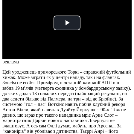
Play
Video
реклама
Цей уродженець приморського Торкі – справжній футбольний
хижак. Може зіграти як у центрі нападу, так і на флангах.
Зовсім не егоїст. Приміром, в останній кампанії АПЛ він
забив 19 м’ячів (четверта сходинка у бомбардирському заліку),
до яких додав 13 гольових передач (найкращий результат, на
два асисти більше від Палмера, на три – від де Брюйне). За
системою "гол + пас" Воткінс навіть побив клубний рекорд
Астон Вілли, який належав Дуайту Йорку ще з 90-х. Тож не
дивно, що зараз про такого нападника мріє Арне Слот –
марнотратник Дарвін нового наставника Ліверпуля не
влаштовує. А ось сам Оллі думає, мабуть, про Арсенал. За
"канонірів" він уболіває з дитинства, Тьєррі Анрі – його