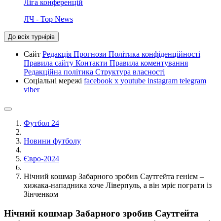
Ліга конференцій
ЛЧ - Top News
До всіх турнірів
Сайт
Редакція
Прогнози
Політика конфіденційності
Правила сайту
Контакти
Правила коментування
Редакційна політика
Структура власності
Соціальні мережі
facebook
x
youtube
instagram
telegram
viber
Футбол 24
Новини футболу
Євро-2024
Нічний кошмар Забарного зробив Саутгейта генієм –
хижака-нападника хоче Ліверпуль, а він мріє пограти із
Зінченком
Нічний кошмар Забарного зробив Саутгейта