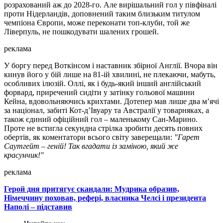
розрахований аж до 2028-го. Але вирішальний гол у півфіналі
проти Нідерландів, доповнений таким близьким титулом
чемпіона Європи, може переконати топ-клуби, той же
Ліверпуль, не пошкодувати шалених грошей.
реклама
У боргу перед Воткінсом і наставник збірної Англії. Вчора він
кинув його у бій лише на 81-ій хвилині, не плекаючи, мабуть,
особливих ілюзій. Оллі, як і будь-який інший англійський
форвард, приречений сидіти у затінку гольової машини
Кейна, вдовольняючись крихтами. Дотепер мав лише два м’ячі
за націонал, забиті Кот-д’Івуару та Австралії у товарняках, а
також єдиний офіційний гол – маленькому Сан-Марино.
Проте не встигла секундна стрілка зробити десять повних
обертів, як коментатори всього світу заверещали:
"Гарет
Саутгейт – геній! Так вгадати із заміною, який же
красунчик!"
реклама
Герой дня притягує скандали: Мудрика образив,
Німеччину поховав, рефері, власника Челсі і президента
Наполі – підставив