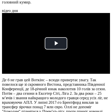
головний кумир.
відео дня
Play
Video
Де б не грав цей Воткінс – всюди привертає увагу. Так
повелося ще зі скромного Вестона, представника Південної
Конференції, де 18-річний юнак наколотив 10 голів за сезон.
Потім – два сезони в Ексетер Сіті, Ліга 2. За два роки – 25
м’ячів і звання найкращого молодого гравця серед усіх ліг, не
враховуючи АПЛ. У липні 2017-го Брентфорд виклав за
трансфер зірочки понад 7 млн євро. Оллі не допоміг
"бджолам" піднятися у Прем’єр-лігу, проте приніс команді