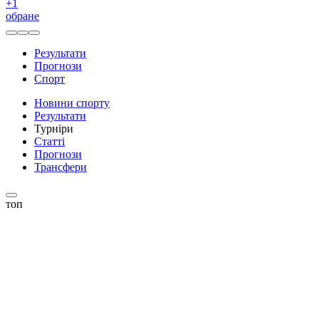
+
1
обране
Результати
Прогнози
Спорт
Новини спорту
Результати
Турніри
Статті
Прогнози
Трансфери
топ