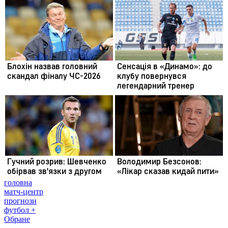
головна
матч-центр
прогнози
футбол +
Обране