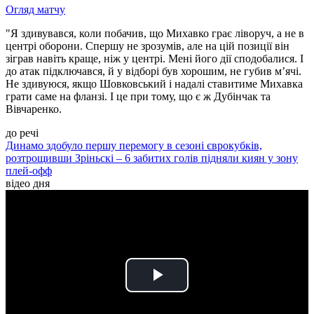
Огляд матчу
"Я здивувався, коли побачив, що Михавко грає ліворуч, а не в
центрі оборони. Спершу не зрозумів, але на цій позиції він
зіграв навіть краще, ніж у центрі. Мені його дії сподобалися. І
до атак підключався, й у відборі був хорошим, не губив м’ячі.
Не здивуюся, якщо Шовковський і надалі ставитиме Михавка
грати саме на фланзі. І це при тому, що є ж Дубінчак та
Вівчаренко.
до речі
Динамо здобуло першу перемогу в сезоні єврокубків,
розтрощивши Зріньскі – 6 забитих голів підняли киян у зону
плей-офф
відео дня
Play