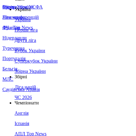
Збірна України
Італія
Суперкубок УЄФА
Україна
Німеччина
Ліга конференцій
Україна
Франція
ЛЧ - Top News
Перша ліга
Нідерланди
Друга ліга
Туреччина
Кубок України
Португалія
Суперкубок України
Бельгія
Збірна України
Збірні
МЛС
Ліга націй
Саудівська Аравія
ЧС 2026
Чемпіонати
Англія
Іспанія
АПЛ Top News