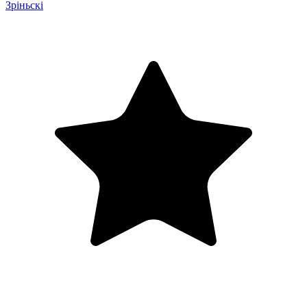
Зріньскі