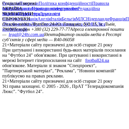
Редакція
Соціальні мережі
Прогнози
Політика конфіденційності
Правила
сайту
facebook
УКРАЇНА
Контакти
x
youtube
Правила коментування
instagram
telegram
viber
Редакційна
політика
Україна
ЧЕМПІОНАТИ
Перша ліга
Структура власності
Друга ліга
Німеччина
ЄВРОКУБКИ
Іспанія
Англія
Італія
Бельгія
МЛС
Нідерланди
Франція
П
Ліга чемпіонів
Онлайн-медіа «Футбол 24»
Ліга Європи
Юнацька ліга УЄФА
пл. Галицька, буд. 15, м. Львів,
Ліга
конференцій
79008
Телефон +380 (32) 229-77-77
Адреса електронної пошти
—
legal@24tv.com.ua
Ідентифікатор онлайн-медіа в Реєстрі
суб’єктів у сфері медіа — R40-06058
21+
Матеріали сайту призначені для осіб старше 21 року
При цитуванні і використанні будь-яких матеріалів посилання
на "Футбол 24" обов'язкове. При цитуванні і використанні в
мережі Інтернет гіперпосилання на сайт
football24.ua
обов'язкове. Матеріали зі знаком "Спецпроект",
"Партнерський матеріал", "Реклама", "Новини компаній"
публікуємо на правах реклами.
21+
Матеріали сайту призначені для осіб старше 21 року
Усi права захищенi. © 2005 -
2026
, ПрАТ "Телерадіокомпанія
Люкс". "Футбол 24".