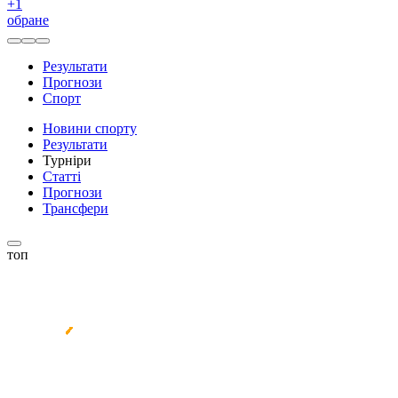
+
1
обране
Результати
Прогнози
Спорт
Новини спорту
Результати
Турніри
Статті
Прогнози
Трансфери
топ