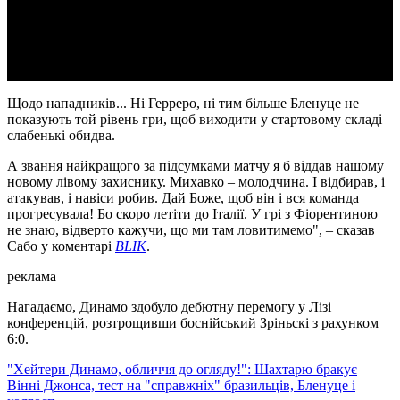
Video
Щодо нападників... Ні Герреро, ні тим більше Бленуце не
показують той рівень гри, щоб виходити у стартовому складі –
слабенькі обидва.
А звання найкращого за підсумками матчу я б віддав нашому
новому лівому захиснику. Михавко – молодчина. І відбирав, і
атакував, і навіси робив. Дай Боже, щоб він і вся команда
прогресувала! Бо скоро летіти до Італії. У грі з Фіорентиною
не знаю, відверто кажучи, що ми там ловитимемо", – сказав
Сабо у коментарі
BLIK
.
реклама
Нагадаємо, Динамо здобуло дебютну перемогу у Лізі
конференцій, розтрощивши боснійський Зріньскі з рахунком
6:0.
"Хейтери Динамо, обличчя до огляду!": Шахтарю бракує
Вінні Джонса, тест на "справжніх" бразильців, Бленуце і