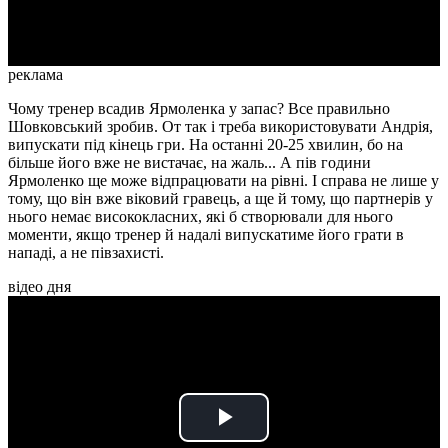
Video
реклама
Чому тренер всадив Ярмоленка у запас? Все правильно
Шовковський зробив. От так і треба використовувати Андрія,
випускати під кінець гри. На останні 20-25 хвилин, бо на
більше його вже не вистачає, на жаль... А пів години
Ярмоленко ще може відпрацювати на рівні. І справа не лише у
тому, що він вже віковий гравець, а ще й тому, що партнерів у
нього немає висококласних, які б створювали для нього
моменти, якщо тренер й надалі випускатиме його грати в
нападі, а не півзахисті.
відео дня
Play