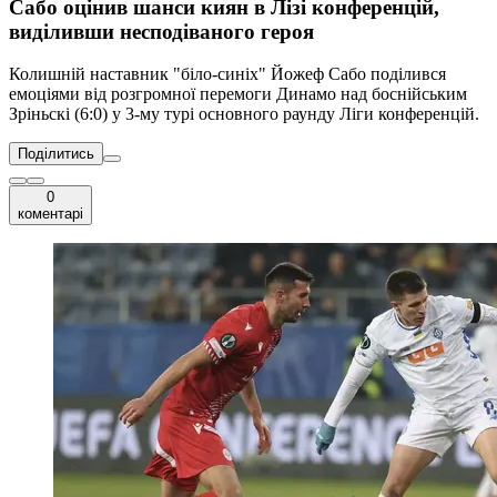
Сабо оцінив шанси киян в Лізі конференцій,
виділивши несподіваного героя
Колишній наставник "біло-синіх" Йожеф Сабо поділився
емоціями від розгромної перемоги Динамо над боснійським
Зріньскі (6:0) у 3-му турі основного раунду Ліги конференцій.
Поділитись
0
коментарі