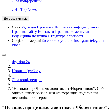
Ліга конференцій
ЛЧ - Top News
До всіх турнірів
Сайт
Редакція
Прогнози
Політика конфіденційності
Правила сайту
Контакти
Правила коментування
Редакційна політика
Структура власності
Соціальні мережі
facebook
x
youtube
instagram
telegram
viber
Футбол 24
Новини футболу
Ліга конференцій
"Не знаю, що Динамо ловитиме з Фіорентиною": Сабо
оцінив шанси киян в Лізі конференцій, виділивши
несподіваного героя
"Не знаю, що Динамо ловитиме з Фіорентиною":