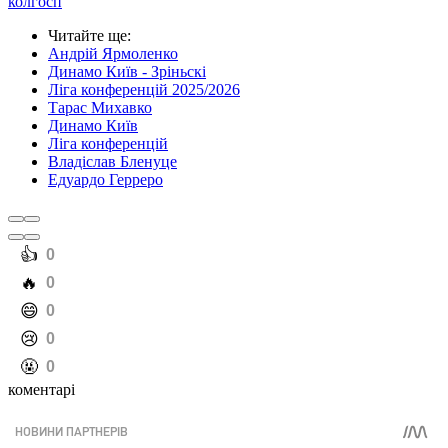
колгосп
Читайте ще
:
Андрій Ярмоленко
Динамо Київ - Зріньскі
Ліга конференцій 2025/2026
Тарас Михавко
Динамо Київ
Ліга конференцій
Владіслав Бленуце
Едуардо Герреро
️👍
0
️🔥
0
️😄
0
️😢
0
️🤬
0
коментарі