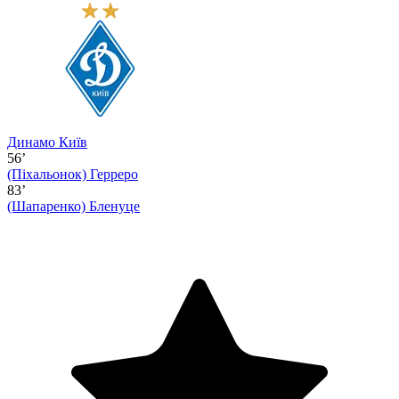
Динамо Київ
56’
(Піхальонок)
Герреро
83’
(Шапаренко)
Бленуце