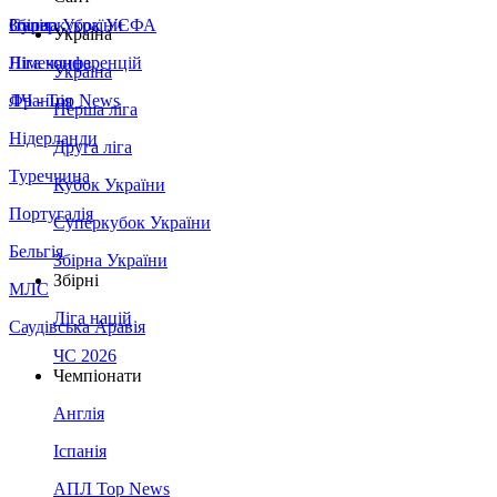
Збірна України
Італія
Суперкубок УЄФА
Україна
Німеччина
Ліга конференцій
Україна
Франція
ЛЧ - Top News
Перша ліга
Нідерланди
Друга ліга
Туреччина
Кубок України
Португалія
Суперкубок України
Бельгія
Збірна України
Збірні
МЛС
Ліга націй
Саудівська Аравія
ЧС 2026
Чемпіонати
Англія
Іспанія
АПЛ Top News