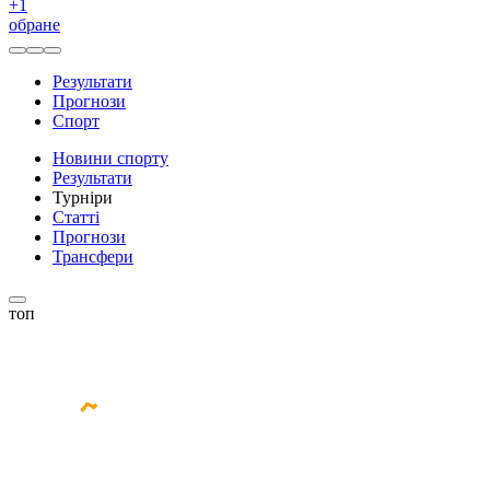
+
1
обране
Результати
Прогнози
Спорт
Новини спорту
Результати
Турніри
Статті
Прогнози
Трансфери
топ