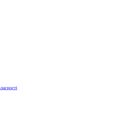
ласності