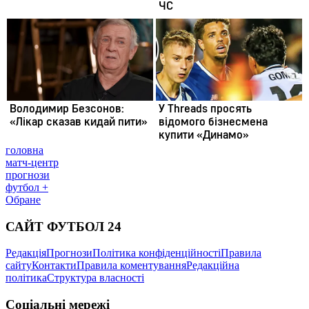
головна
матч-центр
прогнози
футбол +
Обране
САЙТ ФУТБОЛ 24
Редакція
Прогнози
Політика конфіденційності
Правила
сайту
Контакти
Правила коментування
Редакційна
політика
Структура власності
Соціальні мережі