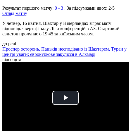
Результат першого матчу:
0 - 3
. За підсумками двох:
2-5
Огляд матчу
У четвер, 16 квітня, Шахтар у Нідерландах зіграє матч-
відповідь чвертьфіналу Ліги конференцій з АЗ. Стартовий
свисток пролунає о 19:45 за київським часом.
до речі
Проспер осторонь, Паньків несподівано із Шахтарем, Туран у
центрі уваги: єврокубкове закулісся в Алкмарі
відео дня
Play
Video