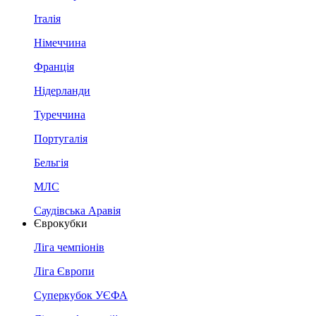
Італія
Німеччина
Франція
Нідерланди
Туреччина
Португалія
Бельгія
МЛС
Саудівська Аравія
Єврокубки
Ліга чемпіонів
Ліга Європи
Суперкубок УЄФА