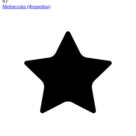
83’
Мейрелліш
(Феррейра)