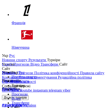
Франція
Німеччина
Укр
Рус
Новини спорту
Результати
Турніри
Україна
Статті
Прогнози
Відео
Трансфери
Сайт
Сайт
Україна
Збірні
Укр
Рус
Редакція
Прогнози
Політика конфіденційності
Правила сайту
Новини спорту
Контакти
Правила коментування
Редакційна політика
Перша ліга
Ліга націй
Чемпіонати
Результати
Структура власності
Турніри
Соціальні мережі
Друга ліга
ЧС 2026
Англія
Єврокубки
Статті
facebook
x
youtube
instagram
telegram
viber
Прогнози
Кубок України
Іспанія
Ліга чемпіонів
До всіх турнірів
Відео
Трансфери
Суперкубок України
АПЛ Top News
Ліга Європи
Сайт