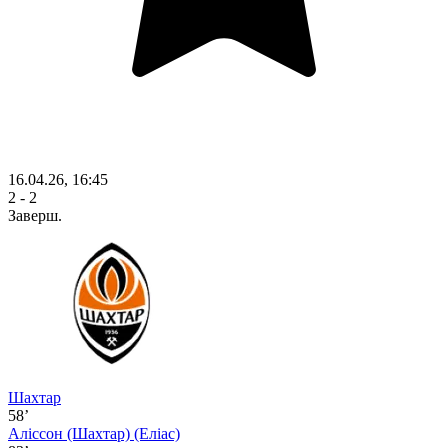
16.04.26, 16:45
2 - 2
Заверш.
Шахтар
58’
Аліссон (Шахтар)
(Еліас)