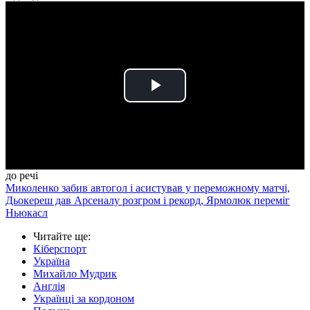
Play
Video
до речі
Миколенко забив автогол і асистував у переможному матчі,
Дьокереш дав Арсеналу розгром і рекорд, Ярмолюк переміг
Ньюкасл
Читайте ще
:
Кіберспорт
Україна
Михайло Мудрик
Англія
Українці за кордоном