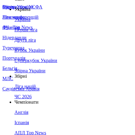
Збірна України
Італія
Суперкубок УЄФА
Україна
Німеччина
Ліга конференцій
Україна
Франція
ЛЧ - Top News
Перша ліга
Нідерланди
Друга ліга
Туреччина
Кубок України
Португалія
Суперкубок України
Бельгія
Збірна України
Збірні
МЛС
Ліга націй
Саудівська Аравія
ЧС 2026
Чемпіонати
Англія
Іспанія
АПЛ Top News