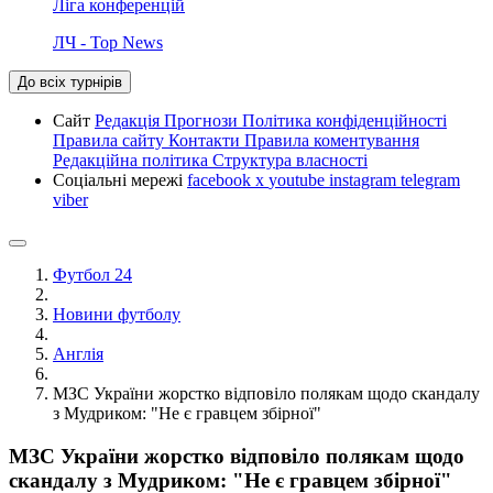
Ліга конференцій
ЛЧ - Top News
До всіх турнірів
Сайт
Редакція
Прогнози
Політика конфіденційності
Правила сайту
Контакти
Правила коментування
Редакційна політика
Структура власності
Соціальні мережі
facebook
x
youtube
instagram
telegram
viber
Футбол 24
Новини футболу
Англія
МЗС України жорстко відповіло полякам щодо скандалу
з Мудриком: "Не є гравцем збірної"
МЗС України жорстко відповіло полякам щодо
скандалу з Мудриком: "Не є гравцем збірної"