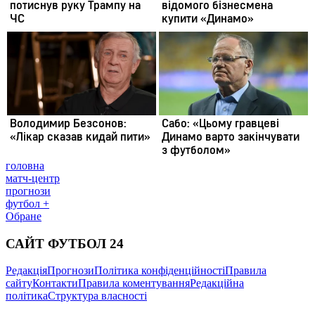
головна
матч-центр
прогнози
футбол +
Обране
САЙТ ФУТБОЛ 24
Редакція
Прогнози
Політика конфіденційності
Правила
сайту
Контакти
Правила коментування
Редакційна
політика
Структура власності