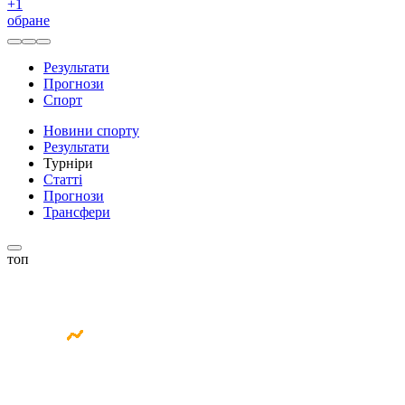
+
1
обране
Результати
Прогнози
Спорт
Новини спорту
Результати
Турніри
Статті
Прогнози
Трансфери
топ