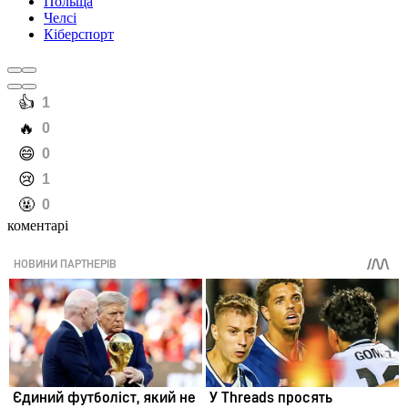
Польща
Челсі
Кіберспорт
️👍
1
️🔥
0
️😄
0
️😢
1
️🤬
0
коментарі