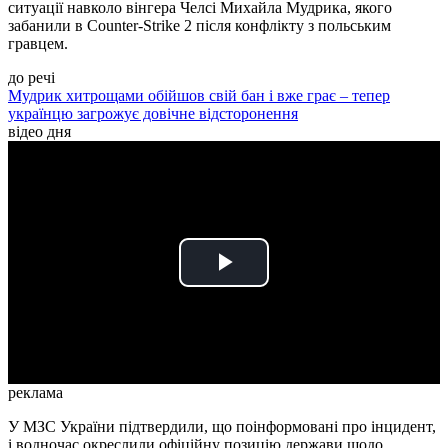
ситуації навколо вінгера Челсі Михайла Мудрика, якого
забанили в Counter-Strike 2 після конфлікту з польським
гравцем.
до речі
Мудрик хитрощами обійшов свій бан і вже грає – тепер
українцю загрожує довічне відсторонення
відео дня
Play
Video
реклама
У МЗС України підтвердили, що поінформовані про інцидент,
і водночас окреслили офіційну позицію держави щодо