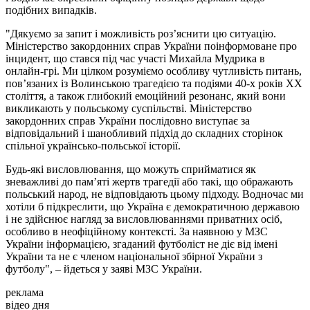
подібних випадків.
"Дякуємо за запит і можливість роз’яснити цю ситуацію.
Міністерство закордонних справ України поінформоване про
інцидент, що стався під час участі Михайла Мудрика в
онлайн-грі. Ми цілком розуміємо особливу чутливість питань,
пов’язаних із Волинською трагедією та подіями 40-х років XX
століття, а також глибокий емоційний резонанс, який вони
викликають у польському суспільстві. Міністерство
закордонних справ України послідовно виступає за
відповідальний і шанобливий підхід до складних сторінок
спільної українсько-польської історії.
Будь-які висловлювання, що можуть сприйматися як
зневажливі до пам’яті жертв трагедії або такі, що ображають
польський народ, не відповідають цьому підходу. Водночас ми
хотіли б підкреслити, що Україна є демократичною державою
і не здійснює нагляд за висловлюваннями приватних осіб,
особливо в неофіційному контексті. За наявною у МЗС
України інформацією, згаданий футболіст не діє від імені
України та не є членом національної збірної України з
футболу", – йдеться у заяві МЗС України.
реклама
відео дня