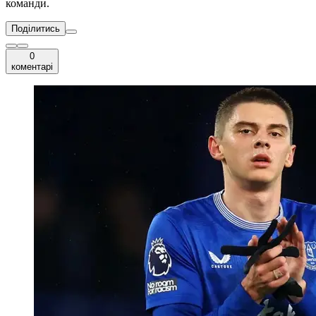
команди.
Поділитись
0
коментарі