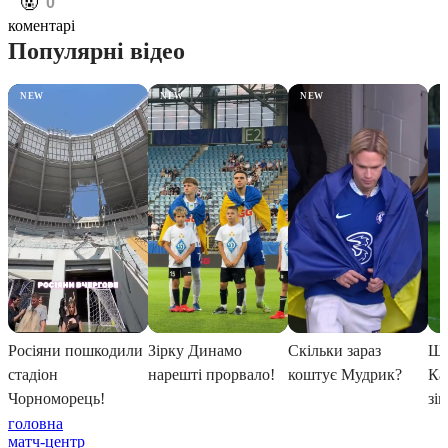
️🤬
0
коментарі
головна
матч-центр