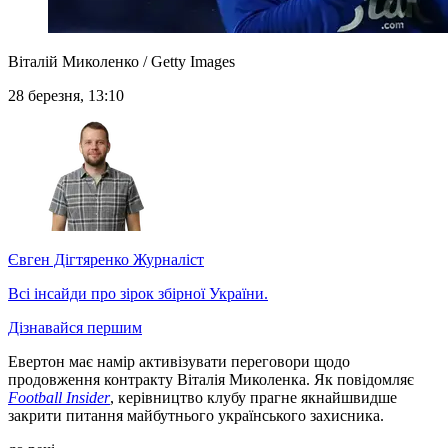
Віталій Миколенко / Getty Images
28 березня, 13:10
Євген Дігтяренко
Журналіст
Всі інсайди про зірок збірної України.
Дізнавайся першим
Евертон має намір активізувати переговори щодо
продовження контракту Віталія Миколенка. Як повідомляє
Football Insider
, керівництво клубу прагне якнайшвидше
закрити питання майбутнього українського захисника.