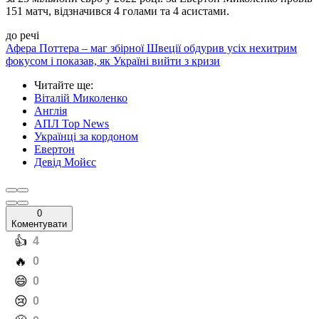
151 матч, відзначився 4 голами та 4 асистами.
до речі
Афера Поттера – маг збірної Швеції обдурив усіх нехитрим
фокусом і показав, як Україні вийти з кризи
Читайте ще
:
Віталій Миколенко
Англія
АПЛ Top News
Українці за кордоном
Евертон
Девід Мойєс
0
Коментувати
️👍
4
️🔥
0
️😄
0
️😢
0