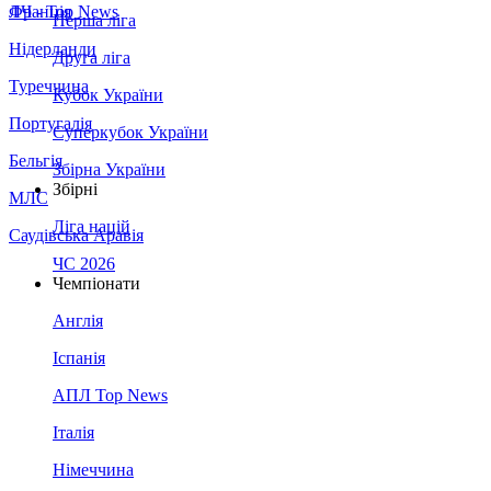
Франція
ЛЧ - Top News
Перша ліга
Нідерланди
Друга ліга
Туреччина
Кубок України
Португалія
Суперкубок України
Бельгія
Збірна України
Збірні
МЛС
Ліга націй
Саудівська Аравія
ЧС 2026
Чемпіонати
Англія
Іспанія
АПЛ Top News
Італія
Німеччина