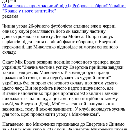
до речі
Миколенко – про можливий відхід Реброва зі збірної України:
"Краще у нього запитайте"
реклама
Чинна угода 26-річного футболіста спливає вже в червні,
однак у клубі розглядають його як важливу частину
довгострокового проєкту Девіда Мойєса. Попри пошук
варіантів підсилення на лівий фланг оборони, в Евертоні
переконані, що Миколенко відповідає вимогам основного
складу.
Скаут Мік Браун розкрив позицію головного тренера щодо
українця: "Значна частина успіху Евертона прийшла завдяки
таким гравцям, як Миколенко. У команди був справді
вражаючий сезон, вони перебувають в чудовій позиції –
українець був опорою стартового складу протягом усього
цього часу. Він не робить нічого надто вишуканого, але
Віталій наполегливо працює протягом 90 хвилин і завжди
викладається на повну, а це саме те, що потрібно в такому
клубі, як Евертон. Девід Мойєс – великий шанувальник
захисника, тому й захоче залишити. У клубі докладуть зусиль
для того, щоб продовжити угоду з Миколенком".
Нагадаємо, що Миколенко приєднався до Евертона з Динамо
за 23 мільйони євро у 2022 році. За Евертон Миколенко провів