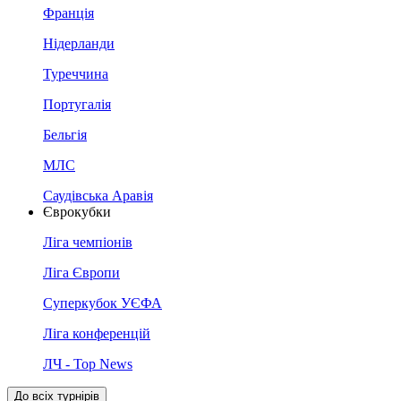
Франція
Нідерланди
Туреччина
Португалія
Бельгія
МЛС
Саудівська Аравія
Єврокубки
Ліга чемпіонів
Ліга Європи
Суперкубок УЄФА
Ліга конференцій
ЛЧ - Top News
До всіх турнірів