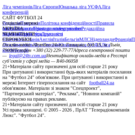
Ліга чемпіонів
Ліга Європи
Юнацька ліга УЄФА
Ліга
конференцій
САЙТ ФУТБОЛ 24
Редакція
Соціальні мережі
Прогнози
Політика конфіденційності
Правила
сайту
facebook
УКРАЇНА
Контакти
x
youtube
Правила коментування
instagram
telegram
viber
Редакційна
політика
Україна
ЧЕМПІОНАТИ
Перша ліга
Структура власності
Друга ліга
Німеччина
ЄВРОКУБКИ
Іспанія
Англія
Італія
Бельгія
МЛС
Нідерланди
Франція
П
Ліга чемпіонів
Онлайн-медіа «Футбол 24»
Ліга Європи
Юнацька ліга УЄФА
пл. Галицька, буд. 15, м. Львів,
Ліга
конференцій
79008
Телефон +380 (32) 229-77-77
Адреса електронної пошти
—
legal@24tv.com.ua
Ідентифікатор онлайн-медіа в Реєстрі
суб’єктів у сфері медіа — R40-06058
21+
Матеріали сайту призначені для осіб старше 21 року
При цитуванні і використанні будь-яких матеріалів посилання
на "Футбол 24" обов'язкове. При цитуванні і використанні в
мережі Інтернет гіперпосилання на сайт
football24.ua
обов'язкове. Матеріали зі знаком "Спецпроект",
"Партнерський матеріал", "Реклама", "Новини компаній"
публікуємо на правах реклами.
21+
Матеріали сайту призначені для осіб старше 21 року
Усi права захищенi. © 2005 -
2026
, ПрАТ "Телерадіокомпанія
Люкс". "Футбол 24".