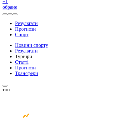
+
1
обране
Результати
Прогнози
Спорт
Новини спорту
Результати
Турніри
Статті
Прогнози
Трансфери
топ