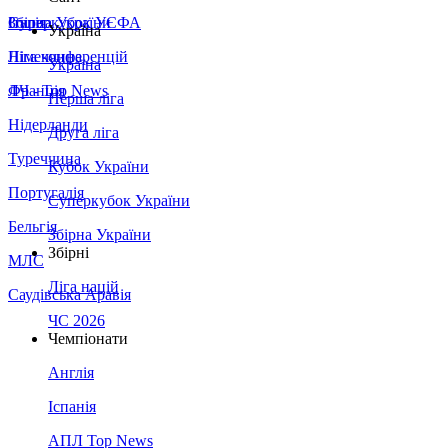
Збірна України
Італія
Суперкубок УЄФА
Україна
Німеччина
Ліга конференцій
Україна
Франція
ЛЧ - Top News
Перша ліга
Нідерланди
Друга ліга
Туреччина
Кубок України
Португалія
Суперкубок України
Бельгія
Збірна України
Збірні
МЛС
Ліга націй
Саудівська Аравія
ЧС 2026
Чемпіонати
Англія
Іспанія
АПЛ Top News