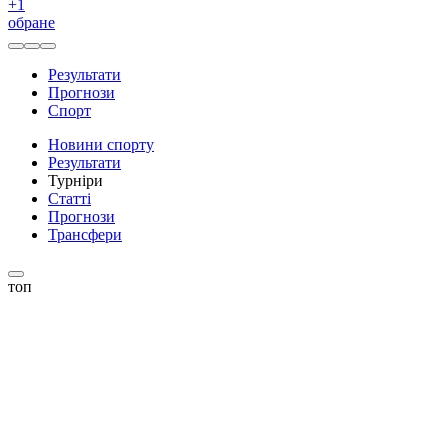
+
1
обране
Результати
Прогнози
Спорт
Новини спорту
Результати
Турніри
Статті
Прогнози
Трансфери
топ