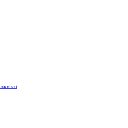
ласності