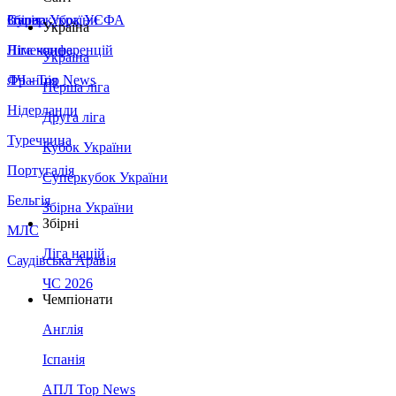
Збірна України
Італія
Суперкубок УЄФА
Україна
Німеччина
Ліга конференцій
Україна
Франція
ЛЧ - Top News
Перша ліга
Нідерланди
Друга ліга
Туреччина
Кубок України
Португалія
Суперкубок України
Бельгія
Збірна України
Збірні
МЛС
Ліга націй
Саудівська Аравія
ЧС 2026
Чемпіонати
Англія
Іспанія
АПЛ Top News