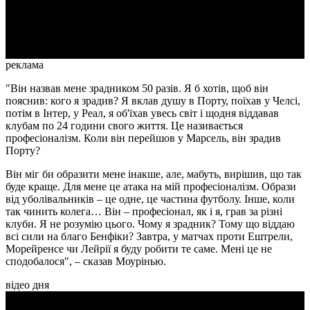
Video
реклама
"Він назвав мене зрадником 50 разів. Я б хотів, щоб він
пояснив: кого я зрадив? Я вклав душу в Порту, поїхав у Челсі,
потім в Інтер, у Реал, я об'їхав увесь світ і щодня віддавав
клубам по 24 години свого життя. Це називається
професіоналізм. Коли він перейшов у Марсель, він зрадив
Порту?
Він міг би образити мене інакше, але, мабуть, вирішив, що так
буде краще. Для мене це атака на мій професіоналізм. Образи
від уболівальників – це одне, це частина футболу. Інше, коли
так чинить колега… Він – професіонал, як і я, грав за різні
клуби. Я не розумію цього. Чому я зрадник? Тому що віддаю
всі сили на благо Бенфіки? Завтра, у матчах проти Ештрели,
Морейренсе чи Лейрії я буду робити те саме. Мені це не
сподобалося", – сказав Моурінью.
відео дня