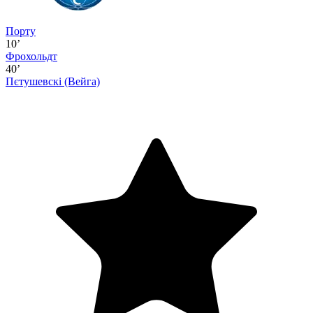
Порту
10’
Фрохольдт
40’
Пєтушевскі
(Вейга)