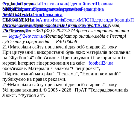
Редакція
Соціальні мережі
Прогнози
Політика конфіденційності
Правила
сайту
facebook
УКРАЇНА
Контакти
x
youtube
Правила коментування
instagram
telegram
viber
Редакційна
політика
Україна
ЧЕМПІОНАТИ
Перша ліга
Структура власності
Друга ліга
Німеччина
ЄВРОКУБКИ
Іспанія
Англія
Італія
Бельгія
МЛС
Нідерланди
Франція
П
Ліга чемпіонів
Онлайн-медіа «Футбол 24»
Ліга Європи
Юнацька ліга УЄФА
пл. Галицька, буд. 15, м. Львів,
Ліга
конференцій
79008
Телефон +380 (32) 229-77-77
Адреса електронної пошти
—
legal@24tv.com.ua
Ідентифікатор онлайн-медіа в Реєстрі
суб’єктів у сфері медіа — R40-06058
21+
Матеріали сайту призначені для осіб старше 21 року
При цитуванні і використанні будь-яких матеріалів посилання
на "Футбол 24" обов'язкове. При цитуванні і використанні в
мережі Інтернет гіперпосилання на сайт
football24.ua
обов'язкове. Матеріали зі знаком "Спецпроект",
"Партнерський матеріал", "Реклама", "Новини компаній"
публікуємо на правах реклами.
21+
Матеріали сайту призначені для осіб старше 21 року
Усi права захищенi. © 2005 -
2026
, ПрАТ "Телерадіокомпанія
Люкс". "Футбол 24".