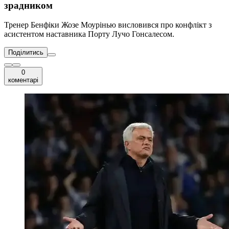
зрадником
Тренер Бенфіки Жозе Моурінью висловився про конфлікт з
асистентом наставника Порту Лучо Гонсалесом.
Поділитись
0
коментарі