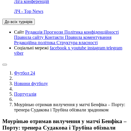
Ліга конференцій
ЛЧ - Top News
До всіх турнірів
Сайт
Редакція
Прогнози
Політика конфіденційності
Правила сайту
Контакти
Правила коментування
Редакційна політика
Структура власності
Соціальні мережі
facebook
x
youtube
instagram
telegram
viber
Футбол 24
Новини футболу
Португалія
Моурінью отримав вилучення у матчі Бенфіка – Порту:
тренера Судакова і Трубіна обізвали зрадником
Моурінью отримав вилучення у матчі Бенфіка –
Порту: тренера Судакова і Трубіна обізвали