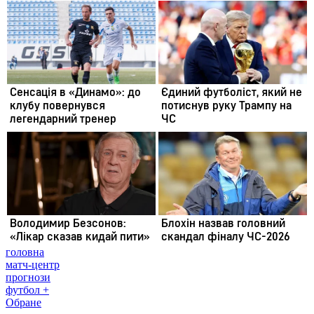
головна
матч-центр
прогнози
футбол +
Обране