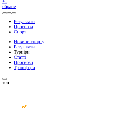
+
1
обране
Результати
Прогнози
Спорт
Новини спорту
Результати
Турніри
Статті
Прогнози
Трансфери
топ