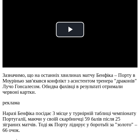
Play
Video
Зазначимо, що на останніх хвилинах матчу Бенфіка – Порту в
Моурінью зав'язався конфлікт з асистентом тренера "драконів"
Лучо Гонсалесом. Обидва фахівці в результаті отримали
червоні картки.
реклама
Наразі Бенфіка посідає 3 місце у турнірній таблиці чемпіонату
Португалії, маючи у своїй скарбничці 59 балів після 25
зіграних матчів. Тоді як Порту лідирує у боротьбі за "золото" –
66 очок.