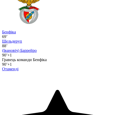
Бенфіка
69’
Шельдеруп
88’
(Івановіч)
Баррейро
90’+1
Гравець команди Бенфіка
90’+1
Отаменді