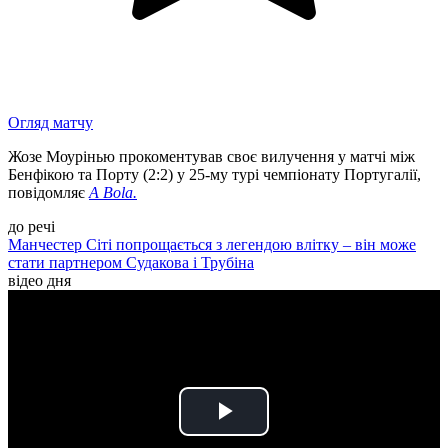
Огляд матчу
Жозе Моурінью прокоментував своє вилучення у матчі між
Бенфікою та Порту (2:2) у 25-му турі чемпіонату Португалії,
повідомляє
A Bola.
до речі
Манчестер Сіті попрощається з легендою влітку – він може
стати партнером Судакова і Трубіна
відео дня
Play