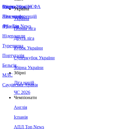
Збірна України
Італія
Суперкубок УЄФА
Україна
Німеччина
Ліга конференцій
Україна
Франція
ЛЧ - Top News
Перша ліга
Нідерланди
Друга ліга
Туреччина
Кубок України
Португалія
Суперкубок України
Бельгія
Збірна України
Збірні
МЛС
Ліга націй
Саудівська Аравія
ЧС 2026
Чемпіонати
Англія
Іспанія
АПЛ Top News