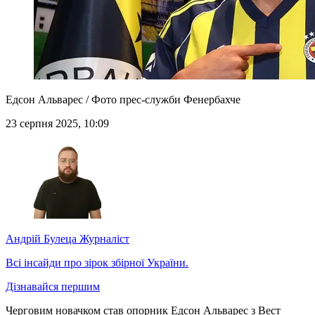
Едсон Альварес / Фото прес-служби Фенербахче
23 серпня 2025, 10:09
Андрій Булеца
Журналіст
Всі інсайди про зірок збірної України.
Дізнавайся першим
Черговим новачком став опорник Едсон Альварес з Вест