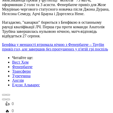
Мексиканець провів у футболці "молотів" 73 матчі,
оформивши 2 голи та 3 асисти. Фенербахче привіз для Жозе
Моурінью чергового статусного новачка після Джона Дурана,
Нелсона Семеду, Арчі Брауна і Доргелеса Нене.
Нагадаємо, "канарки" борються з Бенфікою в останньому
раунді кваліфікації ЛЧ. Перша гра проти команди Анатолія
Трубіна завершилась нульовою нічиєю, матч-відповідь
відбудеться 27 серпня.
Бенфіка у меншості втримала нічию з Фенербахче – Трубін
привіз гол, але завершив без пропущених у п'ятій грі поспіль
Читайте ще
:
Вест Хем
Фенербахче
Трансфери
Туреччина
Англія
Едсон Альварес
️👍
0
️🔥
0