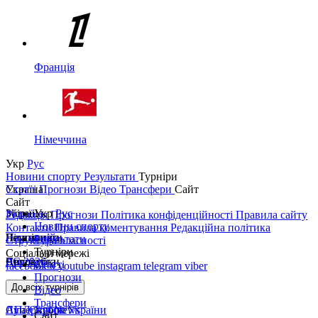
Франція
Німеччина
Укр
Рус
Новини спорту
Результати
Турніри
Україна
Статті
Прогнози
Відео
Трансфери
Сайт
Сайт
Україна
Збірні
Укр
Рус
Редакція
Прогнози
Політика конфіденційності
Правила сайту
Новини спорту
Контакти
Правила коментування
Редакційна політика
Перша ліга
Ліга націй
Чемпіонати
Результати
Структура власності
Турніри
Соціальні мережі
Друга ліга
ЧС 2026
Англія
Єврокубки
Статті
facebook
x
youtube
instagram
telegram
viber
Прогнози
Кубок України
Іспанія
Ліга чемпіонів
До всіх турнірів
Відео
Трансфери
Суперкубок України
АПЛ Top News
Ліга Європи
Сайт