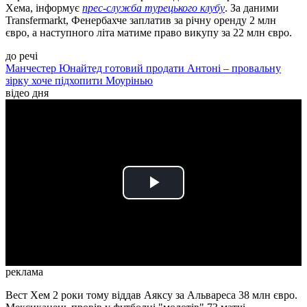
Хема, інформує
прес-служба турецького клубу
. За даними
Transfermarkt, Фенербахче заплатив за річну оренду 2 млн
євро, а наступного літа матиме право викупу за 22 млн євро.
до речі
Манчестер Юнайтед готовий продати Антоні – провальну
зірку хоче підхопити Моурінью
відео дня
Play
Video
реклама
Вест Хем 2 роки тому віддав Аяксу за Альвареса 38 млн євро.