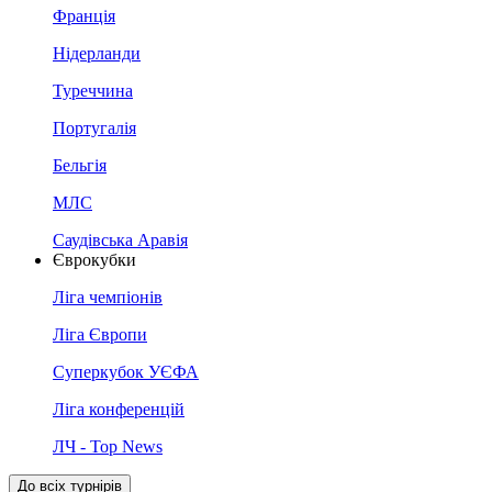
Франція
Нідерланди
Туреччина
Португалія
Бельгія
МЛС
Саудівська Аравія
Єврокубки
Ліга чемпіонів
Ліга Європи
Суперкубок УЄФА
Ліга конференцій
ЛЧ - Top News
До всіх турнірів