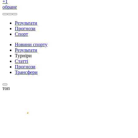
+
1
обране
Результати
Прогнози
Спорт
Новини спорту
Результати
Турніри
Статті
Прогнози
Трансфери
топ