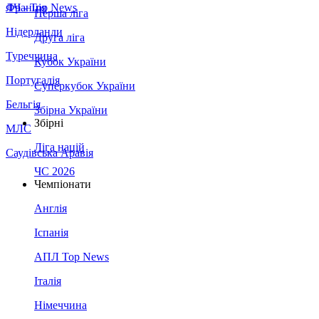
Франція
ЛЧ - Top News
Перша ліга
Нідерланди
Друга ліга
Туреччина
Кубок України
Португалія
Суперкубок України
Бельгія
Збірна України
Збірні
МЛС
Ліга націй
Саудівська Аравія
ЧС 2026
Чемпіонати
Англія
Іспанія
АПЛ Top News
Італія
Німеччина