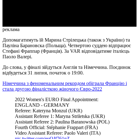
Video
реклама
Допомагатимуть їй Марина Стрілецька (також з України) та
Пауліна Барановска (Польща). Четвертою суддею відпрацює
Стефані Фраппар (Франція). За VAR відповідатиме італієць
Паоло Валері.
До слова, у фіналі зійдуться Англія та Німеччина. Поєдинок
відбудеться 31 липня, початок о 19:00.
Німеччина з феноменальним рекордом обіграла Францію і
стала другою фіналісткою жіночого Євро-2022
2022 Women's EURO Final Appointment:
ENGLAND - GERMANY
Referee: Kateryna Monzul (UKR)
Assistant Referee 1: Maryna Striletska (UKR)
Assistant Referee 2: Paulina Baranowska (POL)
Fourth Official: Stéphanie Frappart (FRA)
Video Assistant Referee: Paolo Valeri (ITA)
pic.twitter.com/euOJf761nZ