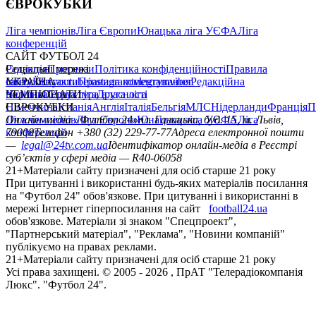
ЄВРОКУБКИ
Ліга чемпіонів
Ліга Європи
Юнацька ліга УЄФА
Ліга
конференцій
САЙТ ФУТБОЛ 24
Редакція
Соціальні мережі
Прогнози
Політика конфіденційності
Правила
сайту
facebook
УКРАЇНА
Контакти
x
youtube
Правила коментування
instagram
telegram
viber
Редакційна
політика
Україна
ЧЕМПІОНАТИ
Перша ліга
Структура власності
Друга ліга
Німеччина
ЄВРОКУБКИ
Іспанія
Англія
Італія
Бельгія
МЛС
Нідерланди
Франція
П
Ліга чемпіонів
Онлайн-медіа «Футбол 24»
Ліга Європи
Юнацька ліга УЄФА
пл. Галицька, буд. 15, м. Львів,
Ліга
конференцій
79008
Телефон +380 (32) 229-77-77
Адреса електронної пошти
—
legal@24tv.com.ua
Ідентифікатор онлайн-медіа в Реєстрі
суб’єктів у сфері медіа — R40-06058
21+
Матеріали сайту призначені для осіб старше 21 року
При цитуванні і використанні будь-яких матеріалів посилання
на "Футбол 24" обов'язкове. При цитуванні і використанні в
мережі Інтернет гіперпосилання на сайт
football24.ua
обов'язкове. Матеріали зі знаком "Спецпроект",
"Партнерський матеріал", "Реклама", "Новини компаній"
публікуємо на правах реклами.
21+
Матеріали сайту призначені для осіб старше 21 року
Усi права захищенi. © 2005 -
2026
, ПрАТ "Телерадіокомпанія
Люкс". "Футбол 24".