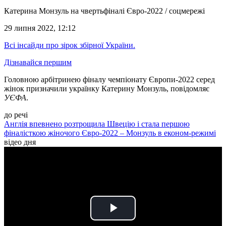
Катерина Монзуль на чвертьфіналі Євро-2022 / соцмережі
29 липня 2022, 12:12
Всі інсайди про зірок збірної України.
Дізнавайся першим
Головною арбітринею фіналу чемпіонату Європи-2022 серед
жінок призначили українку Катерину Монзуль, повідомляє
УЄФА
.
до речі
Англія впевнено розтрощила Швецію і стала першою
фіналісткою жіночого Євро-2022 – Монзуль в економ-режимі
відео дня
Play