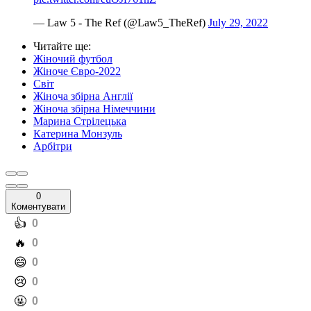
— Law 5 - The Ref (@Law5_TheRef)
July 29, 2022
Читайте ще
:
Жіночий футбол
Жіноче Євро-2022
Світ
Жіноча збірна Англії
Жіноча збірна Німеччини
Марина Стрілецька
Катерина Монзуль
Арбітри
0
Коментувати
️👍
0
️🔥
0
️😄
0
️😢
0
️🤬
0