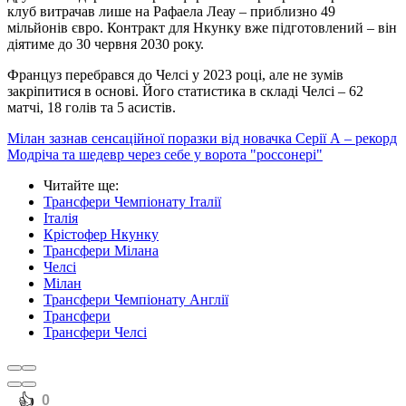
клуб витрачав лише на Рафаела Леау – приблизно 49
мільйонів євро. Контракт для Нкунку вже підготовлений – він
діятиме до 30 червня 2030 року.
Француз перебрався до Челсі у 2023 році, але не зумів
закріпитися в основі. Його статистика в складі Челсі – 62
матчі, 18 голів та 5 асистів.
Мілан зазнав сенсаційної поразки від новачка Серії А – рекорд
Модріча та шедевр через себе у ворота "россонері"
Читайте ще
:
Трансфери Чемпіонату Італії
Італія
Крістофер Нкунку
Трансфери Мілана
Челсі
Мілан
Трансфери Чемпіонату Англії
Трансфери
Трансфери Челсі
️👍
0