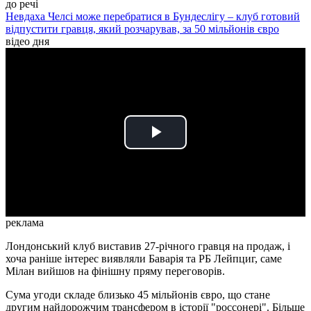
до речі
Невдаха Челсі може перебратися в Бундеслігу – клуб готовий
відпустити гравця, який розчарував, за 50 мільйонів євро
відео дня
Play
Video
реклама
Лондонський клуб виставив 27-річного гравця на продаж, і
хоча раніше інтерес виявляли Баварія та РБ Лейпциг, саме
Мілан вийшов на фінішну пряму переговорів.
Сума угоди складе близько 45 мільйонів євро, що стане
другим найдорожчим трансфером в історії "россонері". Більше