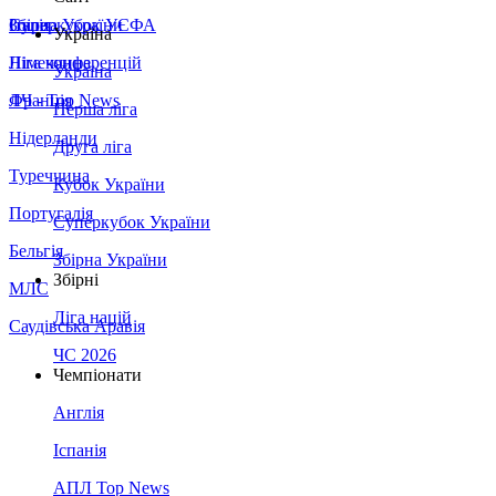
Збірна України
Італія
Суперкубок УЄФА
Україна
Німеччина
Ліга конференцій
Україна
Франція
ЛЧ - Top News
Перша ліга
Нідерланди
Друга ліга
Туреччина
Кубок України
Португалія
Суперкубок України
Бельгія
Збірна України
Збірні
МЛС
Ліга націй
Саудівська Аравія
ЧС 2026
Чемпіонати
Англія
Іспанія
АПЛ Top News