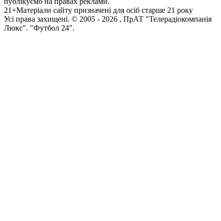
публікуємо на правах реклами.
21+
Матеріали сайту призначені для осіб старше 21 року
Усi права захищенi. © 2005 -
2026
, ПрАТ "Телерадіокомпанія
Люкс". "Футбол 24".