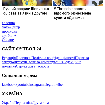
головна
матч-центр
прогнози
футбол +
Обране
САЙТ ФУТБОЛ 24
Редакція
Прогнози
Політика конфіденційності
Правила
сайту
Контакти
Правила коментування
Редакційна
політика
Структура власності
Соціальні мережі
facebook
x
youtube
instagram
telegram
viber
УКРАЇНА
Україна
Перша ліга
Друга ліга