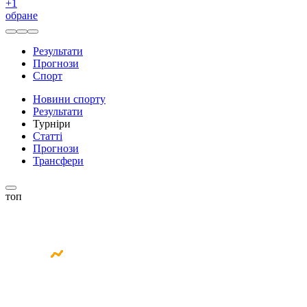
+
1
обране
Результати
Прогнози
Спорт
Новини спорту
Результати
Турніри
Статті
Прогнози
Трансфери
топ