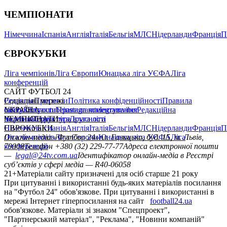
ЧЕМПІОНАТИ
Німеччина
Іспанія
Англія
Італія
Бельгія
МЛС
Нідерланди
Франція
П
ЄВРОКУБКИ
Ліга чемпіонів
Ліга Європи
Юнацька ліга УЄФА
Ліга
конференцій
САЙТ ФУТБОЛ 24
Редакція
Соціальні мережі
Прогнози
Політика конфіденційності
Правила
сайту
facebook
УКРАЇНА
Контакти
x
youtube
Правила коментування
instagram
telegram
viber
Редакційна
політика
Україна
ЧЕМПІОНАТИ
Перша ліга
Структура власності
Друга ліга
Німеччина
ЄВРОКУБКИ
Іспанія
Англія
Італія
Бельгія
МЛС
Нідерланди
Франція
П
Ліга чемпіонів
Онлайн-медіа «Футбол 24»
Ліга Європи
Юнацька ліга УЄФА
пл. Галицька, буд. 15, м. Львів,
Ліга
конференцій
79008
Телефон +380 (32) 229-77-77
Адреса електронної пошти
—
legal@24tv.com.ua
Ідентифікатор онлайн-медіа в Реєстрі
суб’єктів у сфері медіа — R40-06058
21+
Матеріали сайту призначені для осіб старше 21 року
При цитуванні і використанні будь-яких матеріалів посилання
на "Футбол 24" обов'язкове. При цитуванні і використанні в
мережі Інтернет гіперпосилання на сайт
football24.ua
обов'язкове. Матеріали зі знаком "Спецпроект",
"Партнерський матеріал", "Реклама", "Новини компаній"