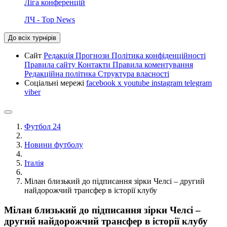
Ліга конференцій
ЛЧ - Top News
До всіх турнірів
Сайт
Редакція
Прогнози
Політика конфіденційності
Правила сайту
Контакти
Правила коментування
Редакційна політика
Структура власності
Соціальні мережі
facebook
x
youtube
instagram
telegram
viber
Футбол 24
Новини футболу
Італія
Мілан близький до підписання зірки Челсі – другий
найдорожчий трансфер в історії клубу
Мілан близький до підписання зірки Челсі –
другий найдорожчий трансфер в історії клубу