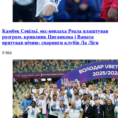
Камбек Севільї, екс-невдаха Реала влаштував
розгром, кривдник Циганкова і Ваната
врятував нічию: спаринги клубів Ла Ліги
9 984