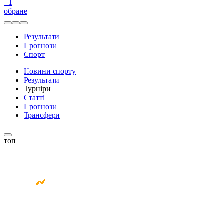
+
1
обране
Результати
Прогнози
Спорт
Новини спорту
Результати
Турніри
Статті
Прогнози
Трансфери
топ