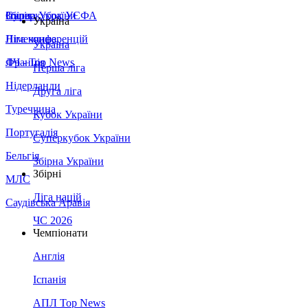
Збірна України
Італія
Суперкубок УЄФА
Україна
Німеччина
Ліга конференцій
Україна
Франція
ЛЧ - Top News
Перша ліга
Нідерланди
Друга ліга
Туреччина
Кубок України
Португалія
Суперкубок України
Бельгія
Збірна України
Збірні
МЛС
Ліга націй
Саудівська Аравія
ЧС 2026
Чемпіонати
Англія
Іспанія
АПЛ Top News