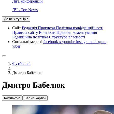
Ліга конференцій
ЛЧ - Top News
До всіх турнірів
Сайт
Редакція
Прогнози
Політика конфіденційності
Правила сайту
Контакти
Правила коментування
Редакційна політика
Структура власності
Соціальні мережі
facebook
x
youtube
instagram
telegram
viber
Футбол 24
Дмитро Бабелюк
Дмитро Бабелюк
Компактно
Великі картки