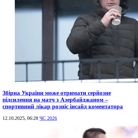
Збірна України може отримати серйозне
підсилення на матч з Азербайджаном –
спортивний лікар розніс інсайд коментатора
12.10.2025, 06:28
ЧС 2026