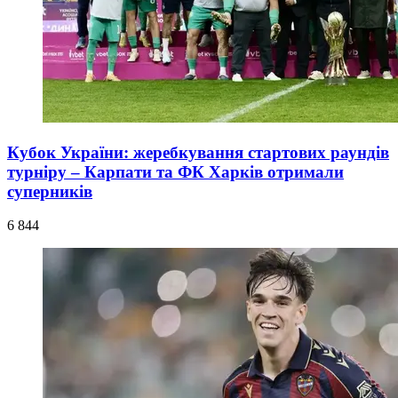
Кубок України: жеребкування стартових раундів
турніру – Карпати та ФК Харків отримали
суперників
6 844