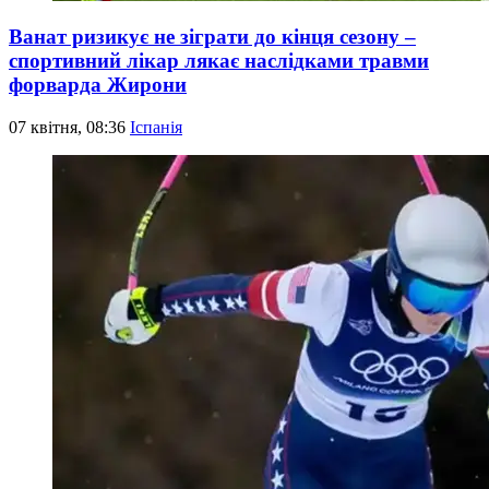
Ванат ризикує не зіграти до кінця сезону –
спортивний лікар лякає наслідками травми
форварда Жирони
07 квітня, 08:36
Іспанія