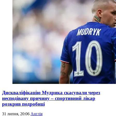
Дискваліфікацію Мудрика скасували через
несподівану причину – спортивний лікар
розкрив подробиці
31 липня, 20:06
Англія