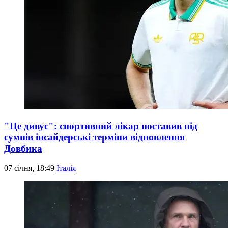
"Це дивує": спортивний лікар поставив під
сумнів інсайдерські терміни відновлення
Довбика
07 січня, 18:49
Італія