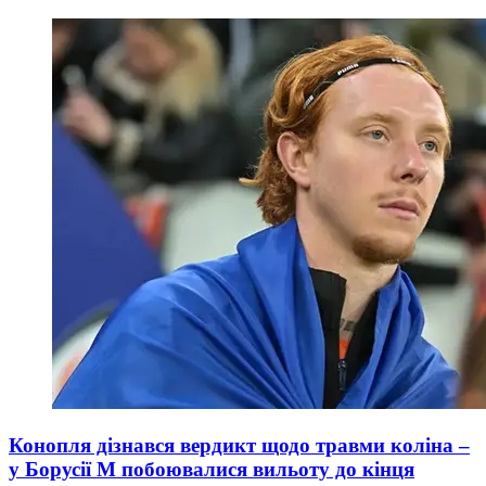
Конопля дізнався вердикт щодо травми коліна –
у Борусії М побоювалися вильоту до кінця