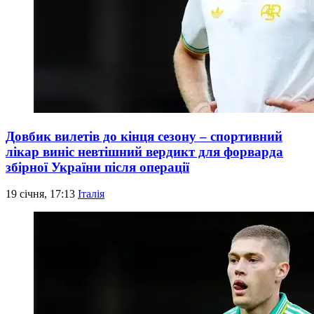
Довбик вилетів до кінця сезону – спортивний
лікар виніс невтішний вердикт для форварда
збірної України після операції
19 січня, 17:13
Італія