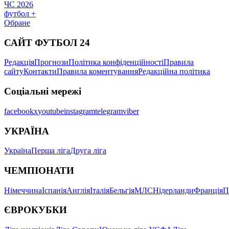
ЧС 2026
футбол +
Обране
САЙТ ФУТБОЛ 24
Редакція
Прогнози
Політика конфіденційності
Правила
сайту
Контакти
Правила коментування
Редакційна політика
Соціальні мережі
facebook
x
youtube
instagram
telegram
viber
УКРАЇНА
Україна
Перша ліга
Друга ліга
ЧЕМПІОНАТИ
Німеччина
Іспанія
Англія
Італія
Бельгія
МЛС
Нідерланди
Франція
П
ЄВРОКУБКИ