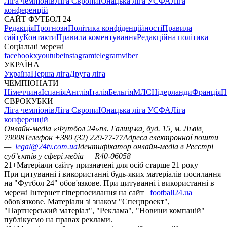
Ліга чемпіонів
Ліга Європи
Юнацька ліга УЄФА
Ліга
конференцій
САЙТ ФУТБОЛ 24
Редакція
Прогнози
Політика конфіденційності
Правила
сайту
Контакти
Правила коментування
Редакційна політика
Соціальні мережі
facebook
x
youtube
instagram
telegram
viber
УКРАЇНА
Україна
Перша ліга
Друга ліга
ЧЕМПІОНАТИ
Німеччина
Іспанія
Англія
Італія
Бельгія
МЛС
Нідерланди
Франція
П
ЄВРОКУБКИ
Ліга чемпіонів
Ліга Європи
Юнацька ліга УЄФА
Ліга
конференцій
Онлайн-медіа «Футбол 24»
пл. Галицька, буд. 15, м. Львів,
79008
Телефон +380 (32) 229-77-77
Адреса електронної пошти
—
legal@24tv.com.ua
Ідентифікатор онлайн-медіа в Реєстрі
суб’єктів у сфері медіа — R40-06058
21+
Матеріали сайту призначені для осіб старше 21 року
При цитуванні і використанні будь-яких матеріалів посилання
на "Футбол 24" обов'язкове. При цитуванні і використанні в
мережі Інтернет гіперпосилання на сайт
football24.ua
обов'язкове. Матеріали зі знаком "Спецпроект",
"Партнерський матеріал", "Реклама", "Новини компаній"
публікуємо на правах реклами.