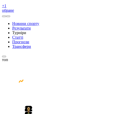
+
1
обране
Новини спорту
Результати
Турніри
Статті
Прогнози
Трансфери
топ