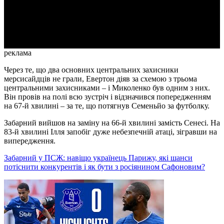
Video
реклама
Через те, що два основних центральних захисники
мерсисайдців не грали, Евертон діяв за схемою з трьома
центральними захисниками – і Миколенко був одним з них.
Він провів на полі всю зустріч і відзначився попередженням
на 67-й хвилині – за те, що потягнув Семеньйо за футболку.
Забарний вийшов на заміну на 66-й хвилині замість Сенесі. На
83-й хвилині Ілля запобіг дуже небезпечній атаці, зігравши на
випередження.
Забарний у ПСЖ: навіщо українець Парижу, які шанси
потіснити конкурентів і як бути з росіянином Сафоновим?