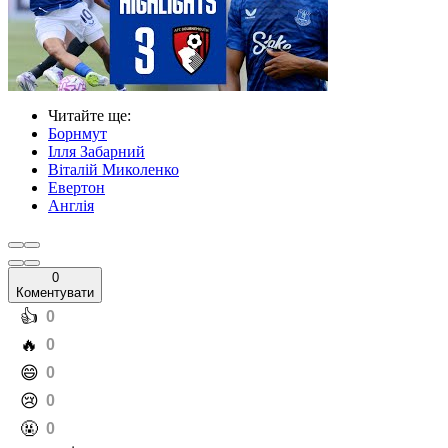
Читайте ще
:
Борнмут
Ілля Забарний
Віталій Миколенко
Евертон
Англія
0
Коментувати
️👍
0
️🔥
0
️😄
0
️😢
0
️🤬
0