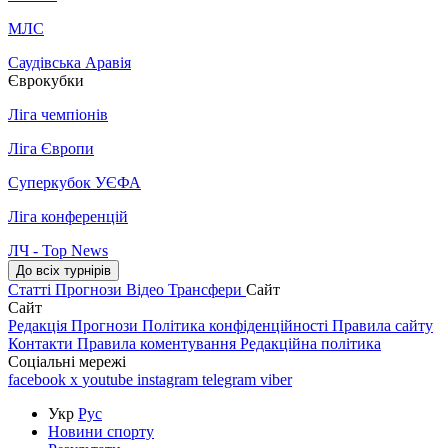
МЛС
Саудівська Аравія
Єврокубки
Ліга чемпіонів
Ліга Європи
Суперкубок УЄФА
Ліга конференцій
ЛЧ - Top News
До всіх турнірів
Статті
Прогнози
Відео
Трансфери
Сайт
Сайт
Редакція
Прогнози
Політика конфіденційності
Правила сайту
Контакти
Правила коментування
Редакційна політика
Соціальні мережі
facebook
x
youtube
instagram
telegram
viber
Укр
Рус
Новини спорту