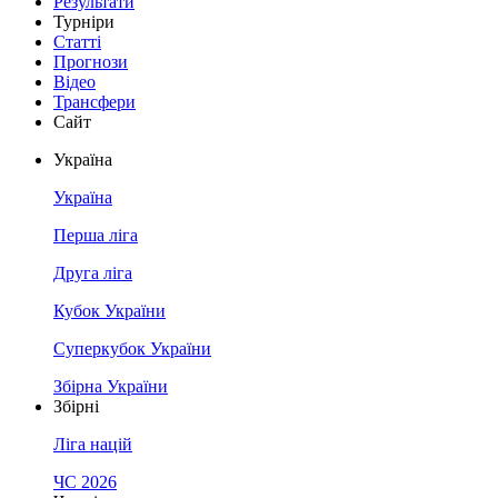
Результати
Турніри
Статті
Прогнози
Відео
Трансфери
Сайт
Україна
Україна
Перша ліга
Друга ліга
Кубок України
Суперкубок України
Збірна України
Збірні
Ліга націй
ЧС 2026