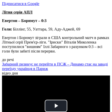
Підписатися в Google
Літня серія АПЛ
Евертон – Борнмут – 0:3
Голи:
Біллінг, 55, Уаттара, 59, Аду-Аджей, 69
Евертон і Борнмут зіграли в США контрольний матч в рамках
Літньої серії Прем'єр-ліги. "Іриски" Віталія Миколенка
поступилися "вишням" Іллі Забарного з рахунком 0:3 – всі
голи були забиті після перерви.
до речі
Забарний ризикує не перейти в ПСЖ – Динамо стає на заваді
переїзду українця в Париж
відео дня
Play