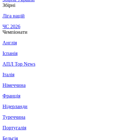
Збірні
Ліга націй
ЧС 2026
Чемпіонати
Англія
Іспанія
АПЛ Top News
Італія
Німеччина
Франція
Нідерланди
Туреччина
Португалія
Бельгія