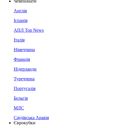
Чемпіонати
Англія
Іспанія
АПЛ Top News
Італія
Німеччина
Франція
Нідерланди
Туреччина
Португалія
Бельгія
МЛС
Саудівська Аравія
Єврокубки