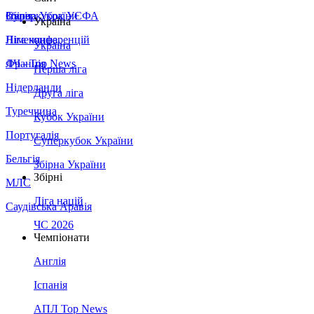
Збірна України
Італія
Суперкубок УЄФА
Україна
Німеччина
Ліга конференцій
Україна
Франція
ЛЧ - Top News
Перша ліга
Нідерланди
Друга ліга
Туреччина
Кубок України
Португалія
Суперкубок України
Бельгія
Збірна України
Збірні
МЛС
Ліга націй
Саудівська Аравія
ЧС 2026
Чемпіонати
Англія
Іспанія
АПЛ Top News