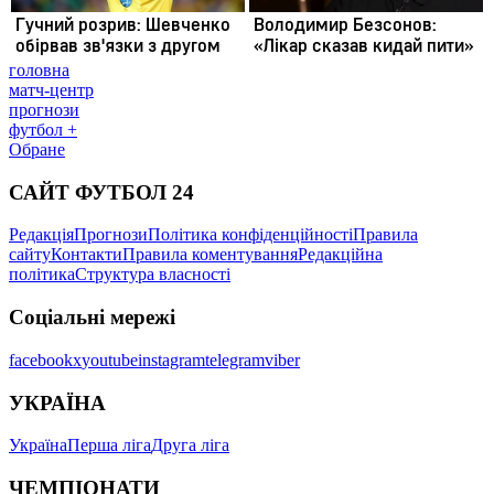
головна
матч-центр
прогнози
футбол +
Обране
САЙТ ФУТБОЛ 24
Редакція
Прогнози
Політика конфіденційності
Правила
сайту
Контакти
Правила коментування
Редакційна
політика
Структура власності
Соціальні мережі
facebook
x
youtube
instagram
telegram
viber
УКРАЇНА
Україна
Перша ліга
Друга ліга
ЧЕМПІОНАТИ