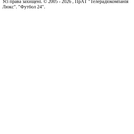
Усi права захищенi. © 2005 -
2026
, ПрАТ "Телерадіокомпанія
Люкс". "Футбол 24".