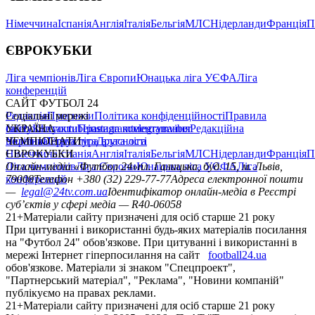
Німеччина
Іспанія
Англія
Італія
Бельгія
МЛС
Нідерланди
Франція
П
ЄВРОКУБКИ
Ліга чемпіонів
Ліга Європи
Юнацька ліга УЄФА
Ліга
конференцій
САЙТ ФУТБОЛ 24
Редакція
Соціальні мережі
Прогнози
Політика конфіденційності
Правила
сайту
facebook
УКРАЇНА
Контакти
x
youtube
Правила коментування
instagram
telegram
viber
Редакційна
політика
Україна
ЧЕМПІОНАТИ
Перша ліга
Структура власності
Друга ліга
Німеччина
ЄВРОКУБКИ
Іспанія
Англія
Італія
Бельгія
МЛС
Нідерланди
Франція
П
Ліга чемпіонів
Онлайн-медіа «Футбол 24»
Ліга Європи
Юнацька ліга УЄФА
пл. Галицька, буд. 15, м. Львів,
Ліга
конференцій
79008
Телефон +380 (32) 229-77-77
Адреса електронної пошти
—
legal@24tv.com.ua
Ідентифікатор онлайн-медіа в Реєстрі
суб’єктів у сфері медіа — R40-06058
21+
Матеріали сайту призначені для осіб старше 21 року
При цитуванні і використанні будь-яких матеріалів посилання
на "Футбол 24" обов'язкове. При цитуванні і використанні в
мережі Інтернет гіперпосилання на сайт
football24.ua
обов'язкове. Матеріали зі знаком "Спецпроект",
"Партнерський матеріал", "Реклама", "Новини компаній"
публікуємо на правах реклами.
21+
Матеріали сайту призначені для осіб старше 21 року