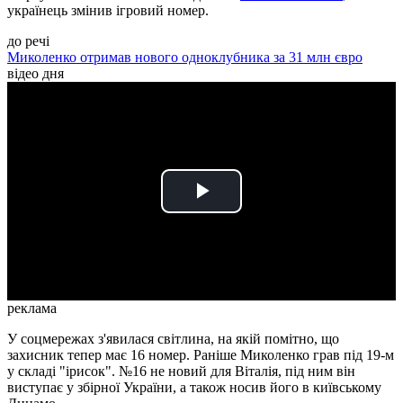
українець змінив ігровий номер.
до речі
Миколенко отримав нового одноклубника за 31 млн євро
відео дня
Play
Video
реклама
У соцмережах з'явилася світлина, на якій помітно, що
захисник тепер має 16 номер. Раніше Миколенко грав під 19-м
у складі "ірисок". №16 не новий для Віталія, під ним він
виступає у збірної України, а також носив його в київському