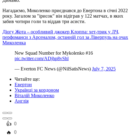
Динамо.
Нагадаємо, Миколенко приєднався до Евертона в січні 2022
року. Загалом за "ірисок" він відіграв у 122 матчах, в яких
забив чотири голи та віддав три асисти.
Діогу Жота – особливий джокер Клоппа: хет-трик у ЛЧ,
перфоманси з Арсеналом, останній гол за Ліверпуль на очах
Миколенка
New Squad Number for Mykolenko #16
pic.twitter.com/ADjhp8vShl
— Everton FC News (@NilSatisNews)
July 7, 2025
Читайте ще
:
Евертон
Українці за кордоном
Віталій Миколенко
Англія
️👍
0
️🔥
0