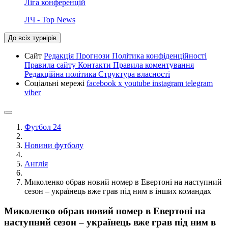
Ліга конференцій
ЛЧ - Top News
До всіх турнірів
Сайт
Редакція
Прогнози
Політика конфіденційності
Правила сайту
Контакти
Правила коментування
Редакційна політика
Структура власності
Соціальні мережі
facebook
x
youtube
instagram
telegram
viber
Футбол 24
Новини футболу
Англія
Миколенко обрав новий номер в Евертоні на наступний
сезон – українець вже грав під ним в інших командах
Миколенко обрав новий номер в Евертоні на
наступний сезон – українець вже грав під ним в