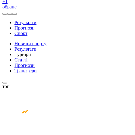
+
1
обране
Результати
Прогнози
Спорт
Новини спорту
Результати
Турніри
Статті
Прогнози
Трансфери
топ