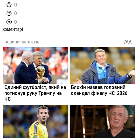
️😄
0
️😢
0
️🤬
0
коментарі