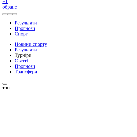
+
1
обране
Результати
Прогнози
Спорт
Новини спорту
Результати
Турніри
Статті
Прогнози
Трансфери
топ