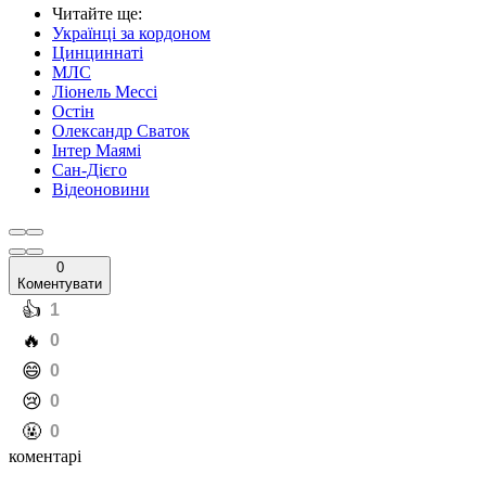
Читайте ще
:
Українці за кордоном
Цинциннаті
МЛС
Ліонель Мессі
Остін
Олександр Сваток
Інтер Маямі
Сан-Дієго
Відеоновини
0
Коментувати
️👍
1
️🔥
0
️😄
0
️😢
0
️🤬
0
коментарі