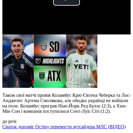
Play
Video
Також свої матчі провів Коламбус Крю Євгена Чеберка та Лос-
Анджелес Артема Смолякова, але обидва українці не вийшли
на поле. Коламбус програв Нью-Йорк Ред Буллс (2:3), а Хин-
Мін Сон і компанія поступилися Сент-Луїс Сіті (1:2).
до речі
Сваток допоміг Остіну перемогти аутсайдера МЛС (ВІДЕО)