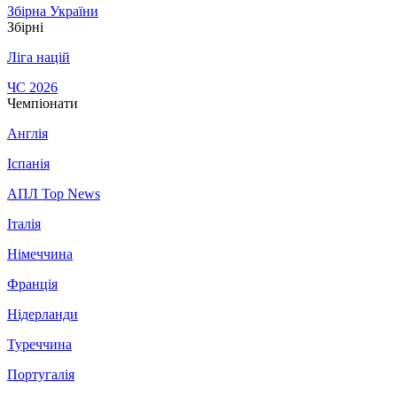
Збірна України
Збірні
Ліга націй
ЧС 2026
Чемпіонати
Англія
Іспанія
АПЛ Top News
Італія
Німеччина
Франція
Нідерланди
Туреччина
Португалія