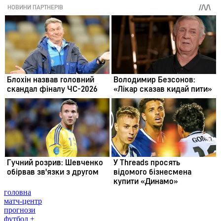
головна
матч-центр
прогнози
футбол +