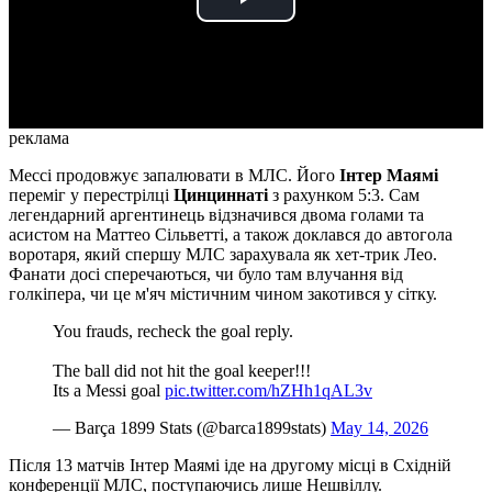
Play
Video
реклама
Мессі продовжує запалювати в МЛС. Його
Інтер Маямі
переміг у перестрілці
Цинциннаті
з рахунком 5:3. Сам
легендарний аргентинець відзначився двома голами та
асистом на Маттео Сільветті, а також доклався до автогола
воротаря, який спершу МЛС зарахувала як хет-трик Лео.
Фанати досі сперечаються, чи було там влучання від
голкіпера, чи це м'яч містичним чином закотився у сітку.
You frauds, recheck the goal reply.
The ball did not hit the goal keeper!!!
Its a Messi goal
pic.twitter.com/hZHh1qAL3v
— Barça 1899 Stats (@barca1899stats)
May 14, 2026
Після 13 матчів Інтер Маямі іде на другому місці в Східній
конференції МЛС, поступаючись лише Нешвіллу.