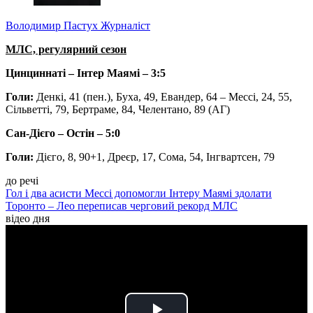
Володимир Пастух
Журналіст
МЛС, регулярний сезон
Цинциннаті – Інтер Маямі – 3:5
Голи:
Денкі, 41 (пен.), Буха, 49, Евандер, 64 – Мессі, 24, 55,
Сільветті, 79, Бертраме, 84, Челентано, 89 (АГ)
Сан-Дієго – Остін – 5:0
Голи:
Дієго, 8, 90+1, Дреєр, 17, Сома, 54, Інгвартсен, 79
до речі
Гол і два асисти Мессі допомогли Інтеру Маямі здолати
Торонто – Лео переписав черговий рекорд МЛС
відео дня