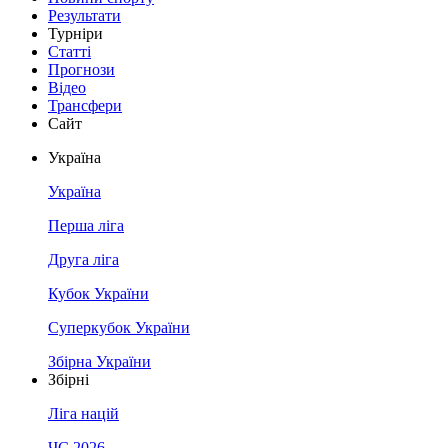
Результати
Турніри
Статті
Прогнози
Відео
Трансфери
Сайт
Україна
Україна
Перша ліга
Друга ліга
Кубок України
Суперкубок України
Збірна України
Збірні
Ліга націй
ЧС 2026