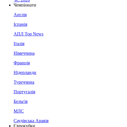
Чемпіонати
Англія
Іспанія
АПЛ Top News
Італія
Німеччина
Франція
Нідерланди
Туреччина
Португалія
Бельгія
МЛС
Саудівська Аравія
Єврокубки