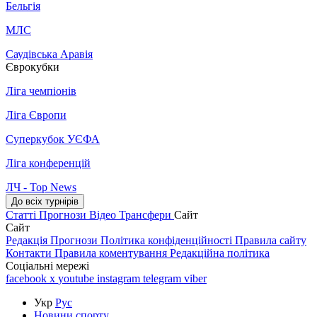
Бельгія
МЛС
Саудівська Аравія
Єврокубки
Ліга чемпіонів
Ліга Європи
Суперкубок УЄФА
Ліга конференцій
ЛЧ - Top News
До всіх турнірів
Статті
Прогнози
Відео
Трансфери
Сайт
Сайт
Редакція
Прогнози
Політика конфіденційності
Правила сайту
Контакти
Правила коментування
Редакційна політика
Соціальні мережі
facebook
x
youtube
instagram
telegram
viber
Укр
Рус
Новини спорту