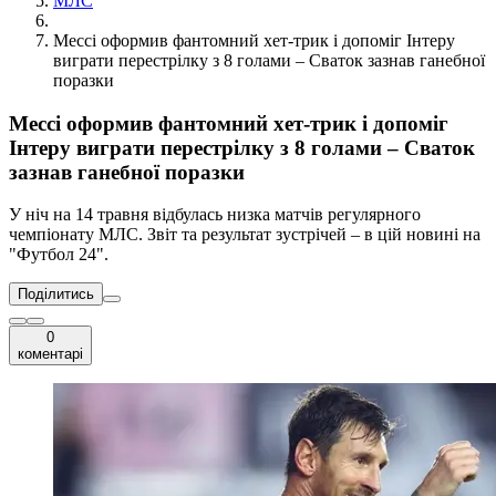
МЛС
Мессі оформив фантомний хет-трик і допоміг Інтеру
виграти перестрілку з 8 голами – Сваток зазнав ганебної
поразки
Мессі оформив фантомний хет-трик і допоміг
Інтеру виграти перестрілку з 8 голами – Сваток
зазнав ганебної поразки
У ніч на 14 травня відбулась низка матчів регулярного
чемпіонату МЛС. Звіт та результат зустрічей – в цій новині на
"Футбол 24".
Поділитись
0
коментарі