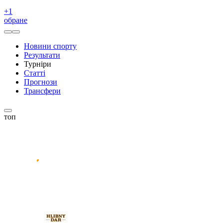
+
1
обране
Новини спорту
Результати
Турніри
Статті
Прогнози
Трансфери
топ