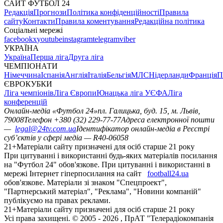
САЙТ ФУТБОЛ 24
Редакція
Прогнози
Політика конфіденційності
Правила
сайту
Контакти
Правила коментування
Редакційна політика
Соціальні мережі
facebook
x
youtube
instagram
telegram
viber
УКРАЇНА
Україна
Перша ліга
Друга ліга
ЧЕМПІОНАТИ
Німеччина
Іспанія
Англія
Італія
Бельгія
МЛС
Нідерланди
Франція
П
ЄВРОКУБКИ
Ліга чемпіонів
Ліга Європи
Юнацька ліга УЄФА
Ліга
конференцій
Онлайн-медіа «Футбол 24»
пл. Галицька, буд. 15, м. Львів,
79008
Телефон +380 (32) 229-77-77
Адреса електронної пошти
—
legal@24tv.com.ua
Ідентифікатор онлайн-медіа в Реєстрі
суб’єктів у сфері медіа — R40-06058
21+
Матеріали сайту призначені для осіб старше 21 року
При цитуванні і використанні будь-яких матеріалів посилання
на "Футбол 24" обов'язкове. При цитуванні і використанні в
мережі Інтернет гіперпосилання на сайт
football24.ua
обов'язкове. Матеріали зі знаком "Спецпроект",
"Партнерський матеріал", "Реклама", "Новини компаній"
публікуємо на правах реклами.
21+
Матеріали сайту призначені для осіб старше 21 року
Усi права захищенi. © 2005 -
2026
, ПрАТ "Телерадіокомпанія