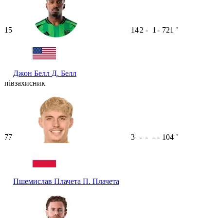
15
14
2
-
1
-
721
ʼ
Джон Белл
Д. Белл
півзахисник
77
3
-
-
-
-
104
ʼ
Пшемислав Плачета
П. Плачета