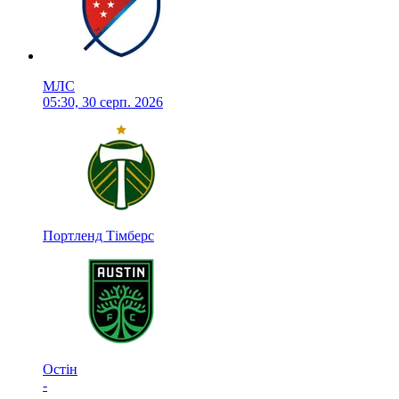
МЛС
05:30, 30 серп. 2026
Портленд Тімберс
Остін
-