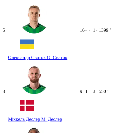
5
16
-
-
1
-
1399
ʼ
Олександр Сваток
О. Сваток
3
9
1
-
3
-
550
ʼ
Міккель Деслер
М. Деслер