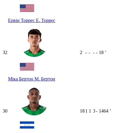
Ервін Торрес
Е. Торрес
32
2
-
-
-
-
18
ʼ
Міка Бертон
М. Бертон
30
18
1
1
3
-
1464
ʼ