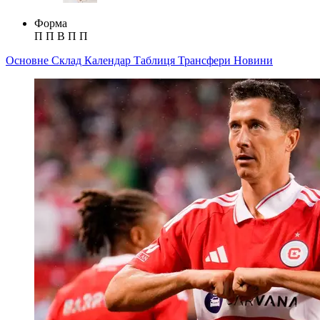
Форма
П
П
В
П
П
Основне
Склад
Календар
Таблиця
Трансфери
Новини