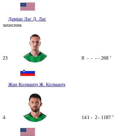
Даміан Лас
Д. Лас
захисник
23
8
-
-
-
-
268
ʼ
Жан Колманіч
Ж. Колманіч
4
14
1
-
2
-
1187
ʼ