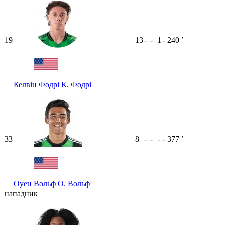
19
13
-
-
1
-
240
ʼ
Келвін Фодрі
К. Фодрі
33
8
-
-
-
-
377
ʼ
Оуен Вольф
О. Вольф
нападник