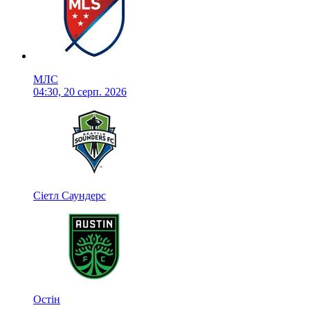
МЛС
04:30, 20 серп. 2026
Сіетл Саундерс
Остін