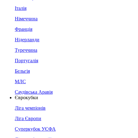
Італія
Німеччина
Франція
Нідерланди
Туреччина
Португалія
Бельгія
МЛС
Саудівська Аравія
Єврокубки
Ліга чемпіонів
Ліга Європи
Суперкубок УЄФА