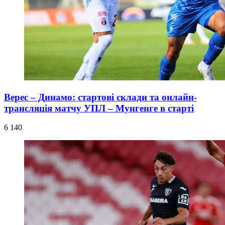
Верес – Динамо: стартові склади та онлайн-
трансляція матчу УПЛ – Мунгенге в старті
6 140