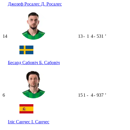
Джозеф Росалес
Д. Росалес
14
13
-
1
4
-
531
ʼ
Бесард Сабовіч
Б. Сабовіч
6
15
1
-
4
-
937
ʼ
Іліє Санчес
І. Санчес