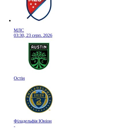
МЛС
03:30, 23 серп. 2026
Остін
Філадельфія Юніон
-