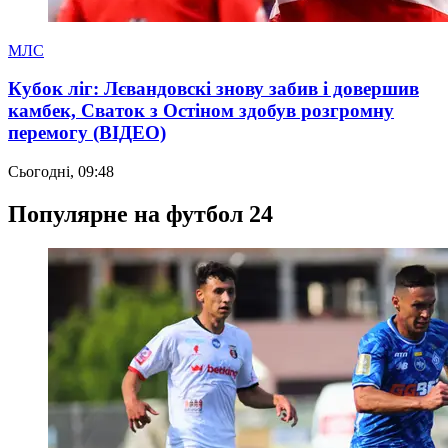
МЛС
Кубок ліг: Лєвандовскі знову забив і довершив
камбек, Сваток з Остіном здобув розгромну
перемогу (ВІДЕО)
Сьогодні, 09:48
Популярне на футбол 24