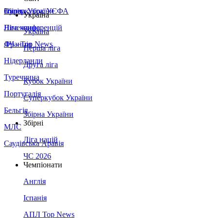
Збірна України
Італія
Суперкубок УЄФА
Україна
Німеччина
Ліга конференцій
Україна
Франція
ЛЧ - Top News
Перша ліга
Нідерланди
Друга ліга
Туреччина
Кубок України
Португалія
Суперкубок України
Бельгія
Збірна України
Збірні
МЛС
Ліга націй
Саудівська Аравія
ЧС 2026
Чемпіонати
Англія
Іспанія
АПЛ Top News