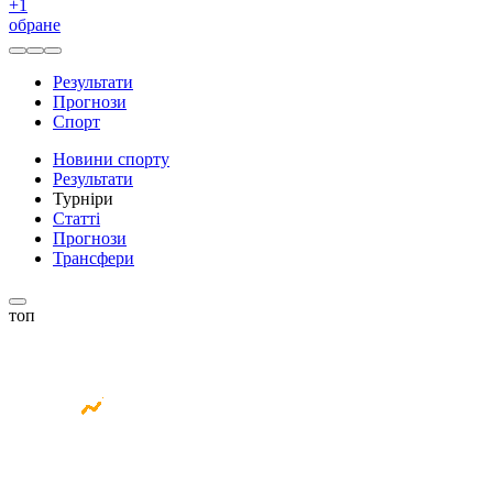
+
1
обране
Результати
Прогнози
Спорт
Новини спорту
Результати
Турніри
Статті
Прогнози
Трансфери
топ