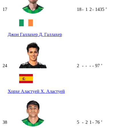
17
18
-
1
2
-
1435
ʼ
Джон Галлахер
Д. Галлахер
24
2
-
-
-
-
97
ʼ
Хорхе Аластуей
Х. Аластуей
38
5
-
2
1
-
76
ʼ