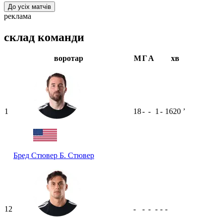
До усіх матчів
реклама
склад команди
воротар
М
Г
А
хв
1
18
-
-
1
-
1620
ʼ
Бред Стювер
Б. Стювер
12
-
-
-
-
-
-