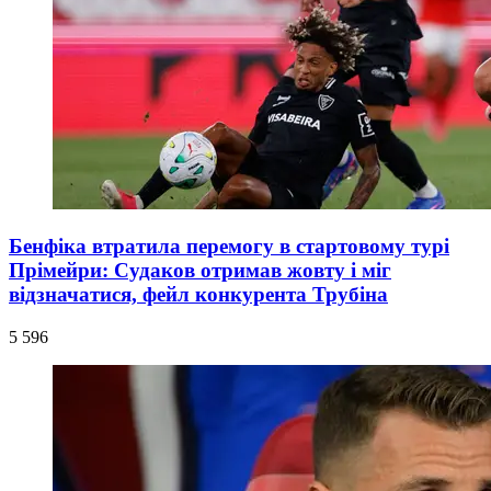
Бенфіка втратила перемогу в стартовому турі
Прімейри: Судаков отримав жовту і міг
відзначатися, фейл конкурента Трубіна
5 596