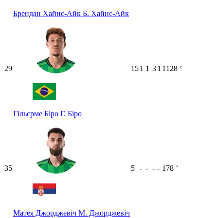
Брендан Хайнс-Айк
Б. Хайнс-Айк
29
15
1
1
3
1
1128
ʼ
Гільєрме Біро
Г. Біро
35
5
-
-
-
-
178
ʼ
Матея Джорджевіч
М. Джорджевіч