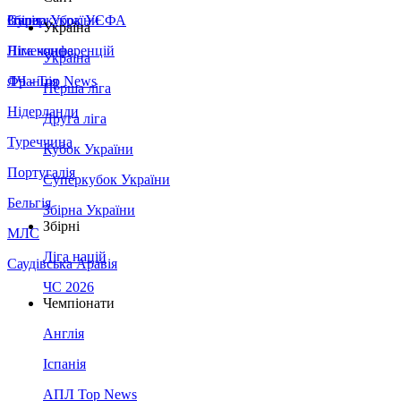
Збірна України
Італія
Суперкубок УЄФА
Україна
Німеччина
Ліга конференцій
Україна
Франція
ЛЧ - Top News
Перша ліга
Нідерланди
Друга ліга
Туреччина
Кубок України
Португалія
Суперкубок України
Бельгія
Збірна України
Збірні
МЛС
Ліга націй
Саудівська Аравія
ЧС 2026
Чемпіонати
Англія
Іспанія
АПЛ Top News