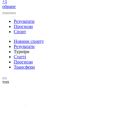
+
1
обране
Результати
Прогнози
Спорт
Новини спорту
Результати
Турніри
Статті
Прогнози
Трансфери
топ