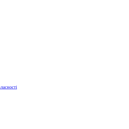
ласності