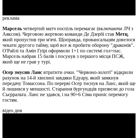
реклама
Марсель
четвертий матч поспіль перемагає (включаючи ЛЧ з
Аяксом). Черговою жертвою команди Де Дзербі став
Метц
,
який пропустив три м'ячі. Щоправда, провансальцям довелося
чекати другого тайму, щоб все ж пробити оборону "драконів".
О'Райлі та Амін Гуїрі оформили 1+1 по системі гол+пас.
Марсель набрав 15 балів і посунув з першого місця ПСЖ,
який ще не грав у турі.
Осер змусив Ланс
втратити очки. "Червоно-золоті" відкрили
рахунок на 14-й хвилині завдяки Едуару, який замкнув
передачу Томассона. По перерві Осер тиснув на Ланс, який ще
й лишився у меншості. Старання бургундців призвели до гола
Сьєрральта. Ланс не здався, і на 90+6 Сіма приніс перемогу
гостям.
відео дня