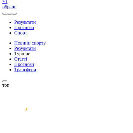
+
1
обране
Результати
Прогнози
Спорт
Новини спорту
Результати
Турніри
Статті
Прогнози
Трансфери
топ