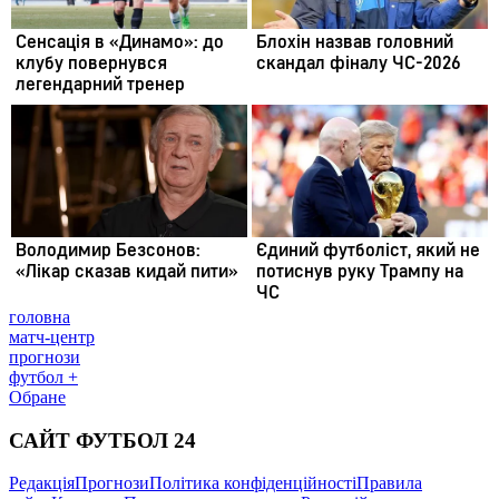
головна
матч-центр
прогнози
футбол +
Обране
САЙТ ФУТБОЛ 24
Редакція
Прогнози
Політика конфіденційності
Правила