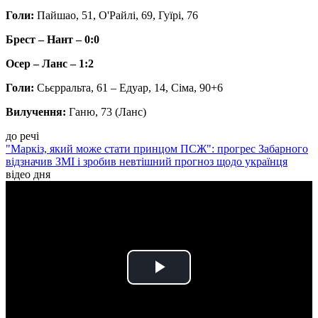
Голи:
Пайшао, 51, О'Райлі, 69, Гуїрі, 76
Брест – Нант – 0:0
Осер – Ланс – 1:2
Голи:
Сьєрральта, 61 – Едуар, 14, Сіма, 90+6
Вилучення:
Ганю, 73 (Ланс)
до речі
"Маркіз, який може стати принцом ПСЖ": прогрес Забарного
відзначив ЗМІ і зробив невтішний прогноз щодо українця
відео дня
Play
Video