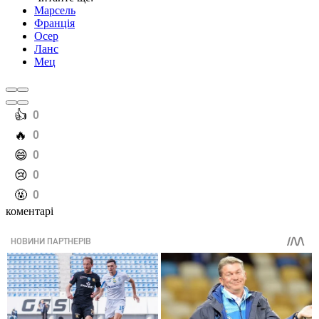
Марсель
Франція
Осер
Ланс
Мец
️👍
0
️🔥
0
️😄
0
️😢
0
️🤬
0
коментарі