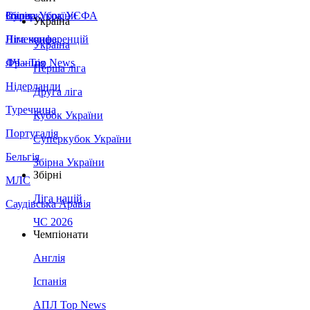
Збірна України
Італія
Суперкубок УЄФА
Україна
Німеччина
Ліга конференцій
Україна
Франція
ЛЧ - Top News
Перша ліга
Нідерланди
Друга ліга
Туреччина
Кубок України
Португалія
Суперкубок України
Бельгія
Збірна України
Збірні
МЛС
Ліга націй
Саудівська Аравія
ЧС 2026
Чемпіонати
Англія
Іспанія
АПЛ Top News