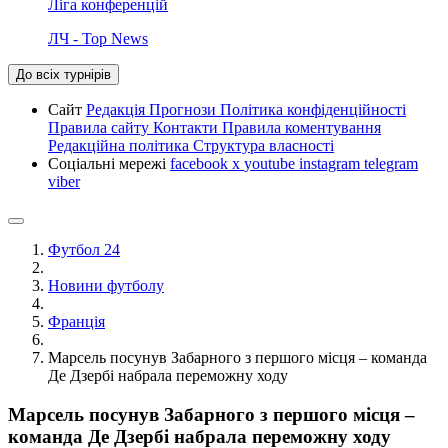
Ліга конференцій
ЛЧ - Top News
До всіх турнірів
Сайт
Редакція
Прогнози
Політика конфіденційності
Правила сайту
Контакти
Правила коментування
Редакційна політика
Структура власності
Соціальні мережі
facebook
x
youtube
instagram
telegram
viber
Футбол 24
Новини футболу
Франція
Марсель посунув Забарного з першого місця – команда
Де Дзербі набрала переможну ходу
Марсель посунув Забарного з першого місця –
команда Де Дзербі набрала переможну ходу