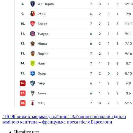
"ПСЖ вижив завдяки українцю": Забарного визнали гідною
заміною капітана – французька преса після Барселони
Читайте ще
: