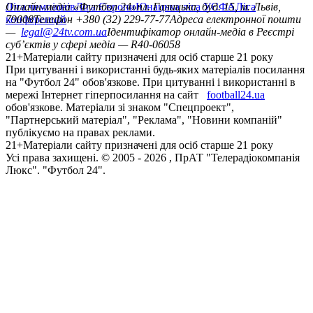
Ліга чемпіонів
Онлайн-медіа «Футбол 24»
Ліга Європи
Юнацька ліга УЄФА
пл. Галицька, буд. 15, м. Львів,
Ліга
конференцій
79008
Телефон +380 (32) 229-77-77
Адреса електронної пошти
—
legal@24tv.com.ua
Ідентифікатор онлайн-медіа в Реєстрі
суб’єктів у сфері медіа — R40-06058
21+
Матеріали сайту призначені для осіб старше 21 року
При цитуванні і використанні будь-яких матеріалів посилання
на "Футбол 24" обов'язкове. При цитуванні і використанні в
мережі Інтернет гіперпосилання на сайт
football24.ua
обов'язкове. Матеріали зі знаком "Спецпроект",
"Партнерський матеріал", "Реклама", "Новини компаній"
публікуємо на правах реклами.
21+
Матеріали сайту призначені для осіб старше 21 року
Усi права захищенi. © 2005 -
2026
, ПрАТ "Телерадіокомпанія
Люкс". "Футбол 24".