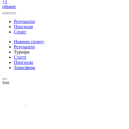
+
1
обране
Результати
Прогнози
Спорт
Новини спорту
Результати
Турніри
Статті
Прогнози
Трансфери
топ