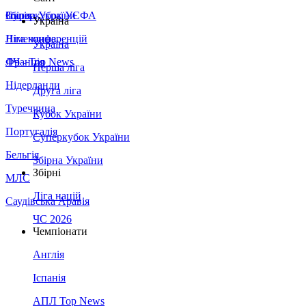
Збірна України
Італія
Суперкубок УЄФА
Україна
Німеччина
Ліга конференцій
Україна
Франція
ЛЧ - Top News
Перша ліга
Нідерланди
Друга ліга
Туреччина
Кубок України
Португалія
Суперкубок України
Бельгія
Збірна України
Збірні
МЛС
Ліга націй
Саудівська Аравія
ЧС 2026
Чемпіонати
Англія
Іспанія
АПЛ Top News