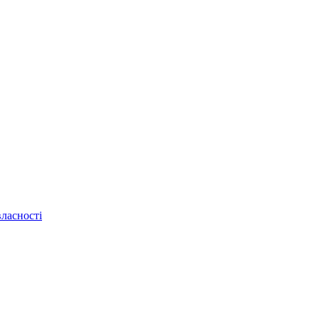
ласності