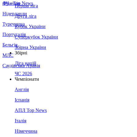
Франція
ЛЧ - Top News
Перша ліга
Нідерланди
Друга ліга
Туреччина
Кубок України
Португалія
Суперкубок України
Бельгія
Збірна України
Збірні
МЛС
Ліга націй
Саудівська Аравія
ЧС 2026
Чемпіонати
Англія
Іспанія
АПЛ Top News
Італія
Німеччина