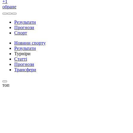
+
1
обране
Результати
Прогнози
Спорт
Новини спорту
Результати
Турніри
Статті
Прогнози
Трансфери
топ