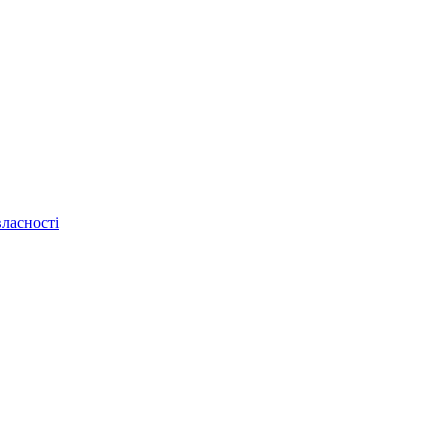
ласності