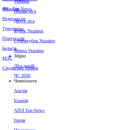
Україна
Франція
ЛЧ - Top News
Перша ліга
Нідерланди
Друга ліга
Туреччина
Кубок України
Португалія
Суперкубок України
Бельгія
Збірна України
Збірні
МЛС
Ліга націй
Саудівська Аравія
ЧС 2026
Чемпіонати
Англія
Іспанія
АПЛ Top News
Італія