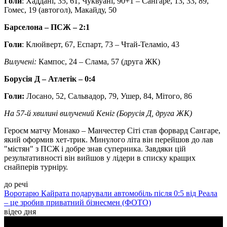
Голи
: Хаддані, 35, 61, Чуквуані, 90+1 – Сангаре, 13, 33, 89,
Гомес, 19 (автогол), Макайду, 50
Барселона – ПСЖ – 2:1
Голи
: Клюйверт, 67, Еспарт, 73 – Чтай-Теламіо, 43
Вилучені:
Кампос, 24 – Слама, 57 (друга ЖК)
Борусія Д – Атлетік – 0:4
Голи:
Лосано, 52, Сальвадор, 79, Ушер, 84, Мітого, 86
На 57-й хвилині вилучений Кеніг (Борусія Д, друга ЖК)
Героєм матчу Монако – Манчестер Сіті став форвард Сангаре,
який оформив хет-трик. Минулого літа він перейшов до лав
"містян" з ПСЖ і добре знав суперника. Завдяки цій
результативності він вийшов у лідери в списку кращих
снайперів турніру.
до речі
Воротарю Кайрата подарували автомобіль після 0:5 від Реала
– це зробив приватний бізнесмен (ФОТО)
відео дня