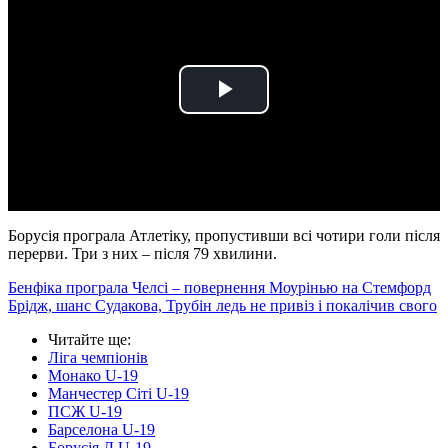
Play
Video
Борусія програла Атлетіку, пропустивши всі чотири голи після
перерви. Три з них – після 79 хвилини.
Бенфіка програла Челсі – повернення Моурінью на Стемфорд
Брідж, шанс Судакова, Трубін ледь не привіз і покалічив свого
Читайте ще
:
Ліга чемпіонів
Монако U-19
Манчестер Сіті U-19
ПСЖ U-19
Барселона U-19
Борусія Д U-19