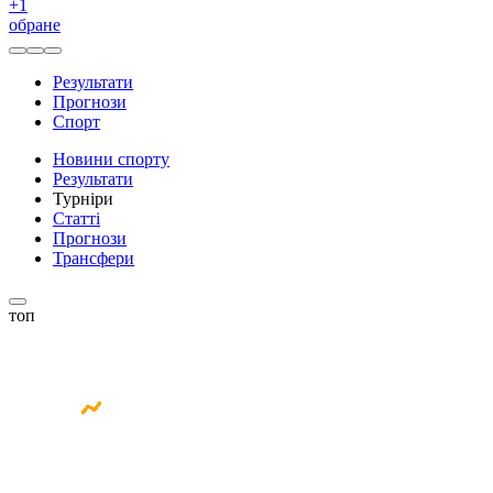
+
1
обране
Результати
Прогнози
Спорт
Новини спорту
Результати
Турніри
Статті
Прогнози
Трансфери
топ