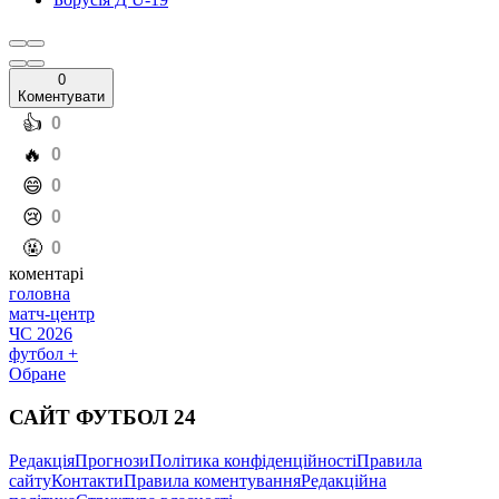
0
Коментувати
️👍
0
️🔥
0
️😄
0
️😢
0
️🤬
0
коментарі