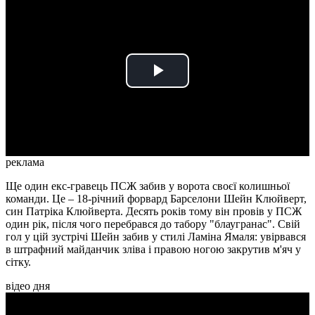
Play
Video
реклама
Ще один екс-гравець ПСЖ забив у ворота своєї колишньої
команди. Це – 18-річний форвард Барселони Шейн Клюйверт,
син Патріка Клюйверта. Десять років тому він провів у ПСЖ
один рік, після чого перебрався до табору "блаугранас". Свій
гол у цій зустрічі Шейн забив у стилі Ламіна Ямаля: увірвався
в штрафний майданчик зліва і правою ногою закрутив м'яч у
сітку.
відео дня