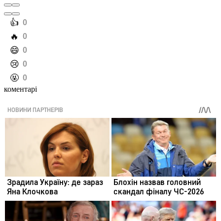
️👍
0
️🔥
0
️😄
0
️😢
0
️🤬
0
коментарі