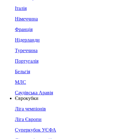
Італія
Німеччина
Франція
Нідерланди
Туреччина
Португалія
Бельгія
МЛС
Саудівська Аравія
Єврокубки
Ліга чемпіонів
Ліга Європи
Суперкубок УЄФА