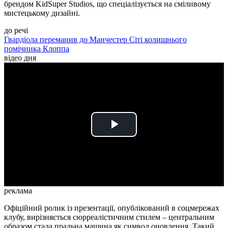
брендом KidSuper Studios, що спеціалізується на сміливому
мистецькому дизайні.
до речі
Гвардіола переманив до Манчестер Сіті колишнього
помічника Клоппа
відео дня
Play
Video
реклама
Офіційний ролик із презентації, опублікований в соцмережах
клубу, вирізняється сюрреалістичним стилем – центральним
образом стала пральна машина як символ оновлення. Такий