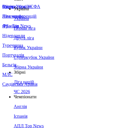
Збірна України
Італія
Суперкубок УЄФА
Україна
Німеччина
Ліга конференцій
Україна
Франція
ЛЧ - Top News
Перша ліга
Нідерланди
Друга ліга
Туреччина
Кубок України
Португалія
Суперкубок України
Бельгія
Збірна України
Збірні
МЛС
Ліга націй
Саудівська Аравія
ЧС 2026
Чемпіонати
Англія
Іспанія
АПЛ Top News