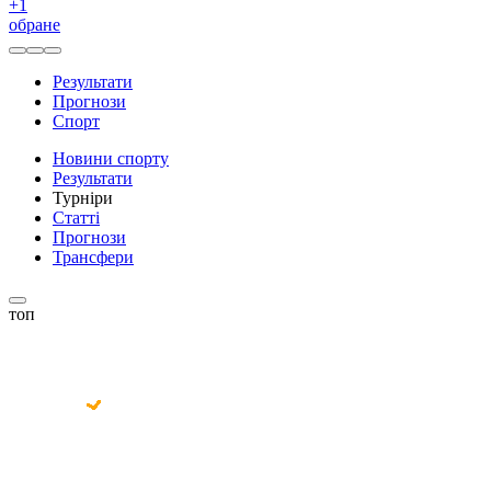
+
1
обране
Результати
Прогнози
Спорт
Новини спорту
Результати
Турніри
Статті
Прогнози
Трансфери
топ