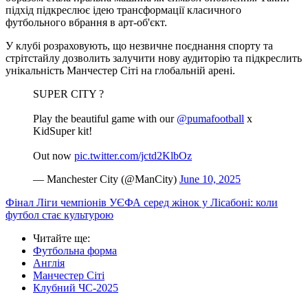
підхід підкреслює ідею трансформації класичного
футбольного вбрання в арт-об'єкт.
У клубі розраховують, що незвичне поєднання спорту та
стрітстайлу дозволить залучити нову аудиторію та підкреслить
унікальність Манчестер Сіті на глобальній арені.
SUPER CITY ?
Play the beautiful game with our
@pumafootball
x
KidSuper kit!
Out now
pic.twitter.com/jctd2KlbOz
— Manchester City (@ManCity)
June 10, 2025
Фінал Ліги чемпіонів УЄФА серед жінок у Лісабоні: коли
футбол стає культурою
Читайте ще
:
Футбольна форма
Англія
Манчестер Сіті
Клубний ЧС-2025