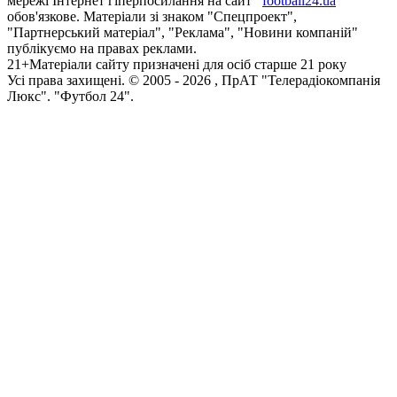
мережі Інтернет гіперпосилання на сайт
football24.ua
обов'язкове. Матеріали зі знаком "Спецпроект",
"Партнерський матеріал", "Реклама", "Новини компаній"
публікуємо на правах реклами.
21+
Матеріали сайту призначені для осіб старше 21 року
Усi права захищенi. © 2005 -
2026
, ПрАТ "Телерадіокомпанія
Люкс". "Футбол 24".