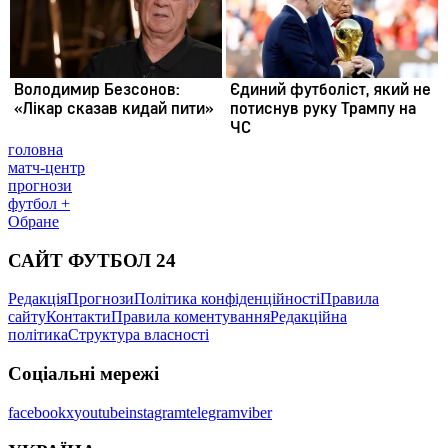
головна
матч-центр
прогнози
футбол +
Обране
САЙТ ФУТБОЛ 24
Редакція
Прогнози
Політика конфіденційності
Правила
сайту
Контакти
Правила коментування
Редакційна
політика
Структура власності
Соціальні мережі
facebook
x
youtube
instagram
telegram
viber