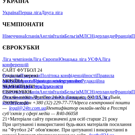
УКРАЇНА
Україна
Перша ліга
Друга ліга
ЧЕМПІОНАТИ
Німеччина
Іспанія
Англія
Італія
Бельгія
МЛС
Нідерланди
Франція
П
ЄВРОКУБКИ
Ліга чемпіонів
Ліга Європи
Юнацька ліга УЄФА
Ліга
конференцій
САЙТ ФУТБОЛ 24
Редакція
Соціальні мережі
Прогнози
Політика конфіденційності
Правила
сайту
facebook
УКРАЇНА
Контакти
x
youtube
Правила коментування
instagram
telegram
viber
Редакційна
політика
Україна
ЧЕМПІОНАТИ
Перша ліга
Структура власності
Друга ліга
Німеччина
ЄВРОКУБКИ
Іспанія
Англія
Італія
Бельгія
МЛС
Нідерланди
Франція
П
Ліга чемпіонів
Онлайн-медіа «Футбол 24»
Ліга Європи
Юнацька ліга УЄФА
пл. Галицька, буд. 15, м. Львів,
Ліга
конференцій
79008
Телефон +380 (32) 229-77-77
Адреса електронної пошти
—
legal@24tv.com.ua
Ідентифікатор онлайн-медіа в Реєстрі
суб’єктів у сфері медіа — R40-06058
21+
Матеріали сайту призначені для осіб старше 21 року
При цитуванні і використанні будь-яких матеріалів посилання
на "Футбол 24" обов'язкове. При цитуванні і використанні в