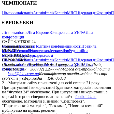
ЧЕМПІОНАТИ
Німеччина
Іспанія
Англія
Італія
Бельгія
МЛС
Нідерланди
Франція
П
ЄВРОКУБКИ
Ліга чемпіонів
Ліга Європи
Юнацька ліга УЄФА
Ліга
конференцій
САЙТ ФУТБОЛ 24
Редакція
Соціальні мережі
Прогнози
Політика конфіденційності
Правила
сайту
facebook
УКРАЇНА
Контакти
x
youtube
Правила коментування
instagram
telegram
viber
Редакційна
політика
Україна
ЧЕМПІОНАТИ
Перша ліга
Структура власності
Друга ліга
Німеччина
ЄВРОКУБКИ
Іспанія
Англія
Італія
Бельгія
МЛС
Нідерланди
Франція
П
Ліга чемпіонів
Онлайн-медіа «Футбол 24»
Ліга Європи
Юнацька ліга УЄФА
пл. Галицька, буд. 15, м. Львів,
Ліга
конференцій
79008
Телефон +380 (32) 229-77-77
Адреса електронної пошти
—
legal@24tv.com.ua
Ідентифікатор онлайн-медіа в Реєстрі
суб’єктів у сфері медіа — R40-06058
21+
Матеріали сайту призначені для осіб старше 21 року
При цитуванні і використанні будь-яких матеріалів посилання
на "Футбол 24" обов'язкове. При цитуванні і використанні в
мережі Інтернет гіперпосилання на сайт
football24.ua
обов'язкове. Матеріали зі знаком "Спецпроект",
"Партнерський матеріал", "Реклама", "Новини компаній"
публікуємо на правах реклами.