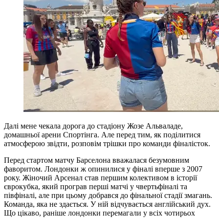
Далі мене чекала дорога до стадіону Жозе Альваладе,
домашньої арени Спортінга. Але перед тим, як поділитися
атмосферою звідти, розповім трішки про команди фіналісток.
Перед cтартом матчу Барселона вважалася безумовним
фаворитом. Лондонки ж опинилися у фіналі вперше з 2007
року. Жіночий Арсенал став першим колективом в історії
єврокубка, який програв перші матчі у чвертьфіналі та
півфіналі, але при цьому добрався до фінальної стадії змагань.
Команда, яка не здається. У ній відчувається англійський дух.
Що цікаво, раніше лондонки перемагали у всіх чотирьох