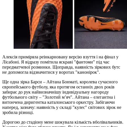
Алексія приміряла реінкарновану версію взуття і на фінал у
Лісабоні. Я відразу помітила яскраві "фантоми" під час
передматчевої розминки. Щоправда, наявність зіркових бутс
не допомогла відзначитися у воротах "канонірок".
Ще одна зірка Барси – Айтана Бонматі, королева сучасного
європейського футболу, яка протягом останніх двох років
забирає до рук найвизначнішу індивідуальну нагороду
футбольного світу – "Золотий м’яч". Айтана – елегантна і
витончена диригентка каталонського оркестру. Забігаючи
наперед, зазначу: наявність у складі "кулес" світових зірок не
зробила різниці.
Дорогою до стадіону мене шокувала кількість вболівальників.