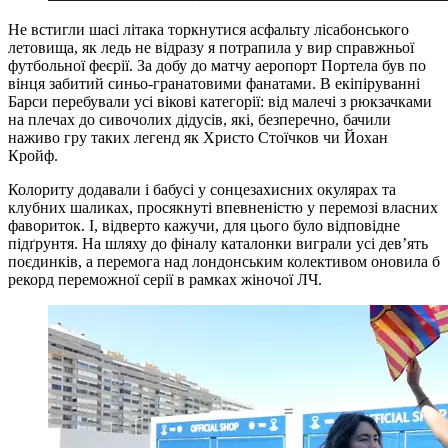
Не встигли шасі літака торкнутися асфальту лісабонського
летовища, як ледь не відразу я потрапила у вир справжньої
футбольної феєрії. За добу до матчу аеропорт Портела був по
вінця забитий синьо-гранатовими фанатами. В екіпіруванні
Барси перебували усі вікові категорії: від малечі з рюкзачками
на плечах до сивочолих дідусів, які, безперечно, бачили
наживо гру таких легенд як Христо Стоїчков чи Йохан
Кройф.
Колориту додавали і бабусі у сонцезахисних окулярах та
клубних шаликах, просякнуті впевненістю у перемозі власних
фавориток. І, відверто кажучи, для цього було відповідне
підґрунтя. На шляху до фіналу каталонки виграли усі дев’ять
поєдинків, а перемога над лондонським колективом оновила б
рекорд переможної серії в рамках жіночої ЛЧ.