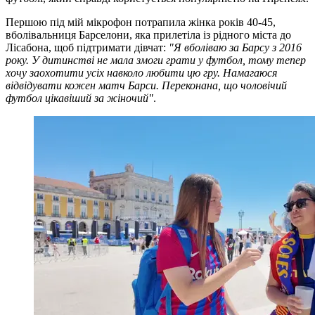
Першою під мій мікрофон потрапила жінка років 40-45,
вболівальниця Барселони, яка прилетіла із рідного міста до
Лісабона, щоб підтримати дівчат:
"Я вболіваю за Барсу з 2016
року. У дитинстві не мала змоги грати у футбол, тому тепер
хочу заохотити усіх навколо любити цю гру. Намагаюся
відвідувати кожен матч Барси. Переконана, що чоловічий
футбол цікавіший за жіночий"
.