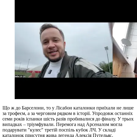
Що ж до Барселони, то у Лісабон каталонки приїхали не лише
за трофеєм, а за черговим рядком в історії. Упродовж останніх
семи років іспанки шість разів пробивалися до фіналу. У трьох
випадках – тріумфували. Перемога над Арсеналом могла
подарувати "кулес" третій поспіль кубок ЛЧ. У складі
каталонок присутня жива легенда Алексія Путельяс,