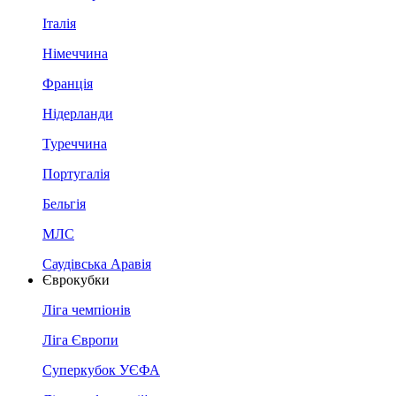
Італія
Німеччина
Франція
Нідерланди
Туреччина
Португалія
Бельгія
МЛС
Саудівська Аравія
Єврокубки
Ліга чемпіонів
Ліга Європи
Суперкубок УЄФА