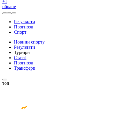
+
1
обране
Результати
Прогнози
Спорт
Новини спорту
Результати
Турніри
Статті
Прогнози
Трансфери
топ