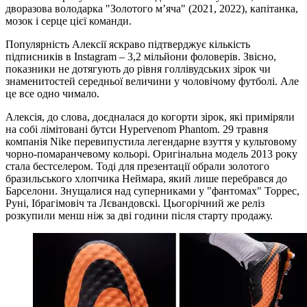
дворазова володарка "Золотого м’яча" (2021, 2022), капітанка,
мозок і серце цієї команди.
Популярність Алексії яскраво підтверджує кількість
підписників в Instagram – 3,2 мільйони фоловерів. Звісно,
показники не дотягують до рівня голлівудських зірок чи
знаменитостей середньої величини у чоловічому футболі. Але
це все одно чимало.
Алексія, до слова, доєдналася до когорти зірок, які приміряли
на собі лімітовані бутси Hypervenom Phantom. 29 травня
компанія Nike перевипустила легендарне взуття у культовому
чорно-помаранчевому кольорі. Оригінальна модель 2013 року
стала бестселером. Тоді для презентації обрали золотого
бразильського хлопчика Неймара, який лише перебрався до
Барселони. Знущалися над суперниками у "фантомах" Торрес,
Руні, Ібрагімовіч та Лєвандовскі. Цьогорічний же реліз
розкупили менш ніж за дві години після старту продажу.