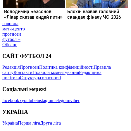
головна
матч-центр
прогнози
футбол +
Обране
САЙТ ФУТБОЛ 24
Редакція
Прогнози
Політика конфіденційності
Правила
сайту
Контакти
Правила коментування
Редакційна
політика
Структура власності
Соціальні мережі
facebook
x
youtube
instagram
telegram
viber
УКРАЇНА
Україна
Перша ліга
Друга ліга