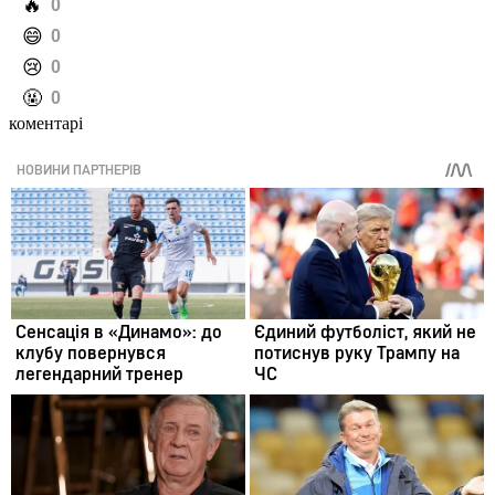
️🔥
0
️😄
0
️😢
0
️🤬
0
коментарі