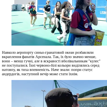
Навколо аеропорту синьо-гранатовий океан розбавляли
вкраплення фанатів Арсенала. Так, їх було значно менше,
вони – менш гучні, але в яскравості вболівальникам "кулес"
не поступалися. Їхні червоно-білі кольори виділялись серед
натовпу, як тиха впевненість. Наче знали: попри статус
андердогів, наступний вечір може стати їхнім.