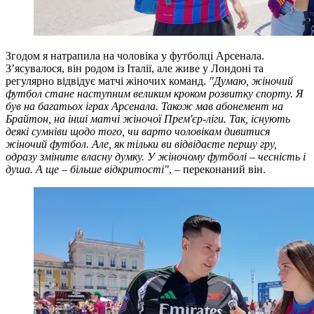
Згодом я натрапила на чоловіка у футболці Арсенала.
З’ясувалося, він родом із Італії, але живе у Лондоні та
регулярно відвідує матчі жіночих команд.
"Думаю, жіночий
футбол стане наступним великим кроком розвитку спорту. Я
був на багатьох іграх Арсенала. Також мав абонемент на
Брайтон, на інші матчі жіночої Прем'єр-ліги. Так, існують
деякі сумніви щодо того, чи варто чоловікам дивитися
жіночий футбол. Але, як тільки ви відвідаєте першу гру,
одразу зміните власну думку. У жіночому футболі – чесність і
душа. А ще – більше відкритості"
, – переконаний він.