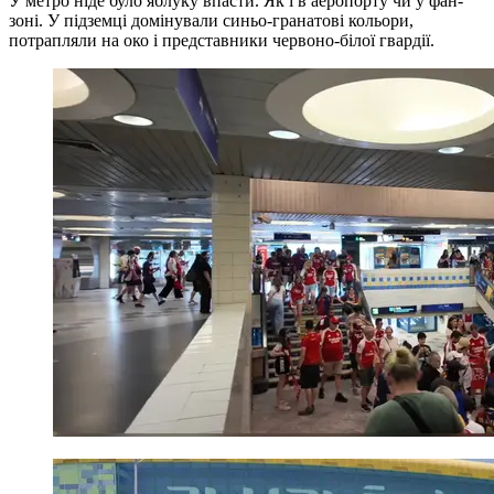
У метро ніде було яблуку впасти. Як і в аеропорту чи у фан-
зоні. У підземці домінували синьо-гранатові кольори,
потрапляли на око і представники червоно-білої гвардії.