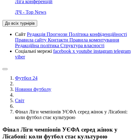
Ліга конференцій
ЛЧ - Top News
До всіх турнірів
Сайт
Редакція
Прогнози
Політика конфіденційності
Правила сайту
Контакти
Правила коментування
Редакційна політика
Структура власності
Соціальні мережі
facebook
x
youtube
instagram
telegram
viber
Футбол 24
Новини футболу
Світ
Фінал Ліги чемпіонів УЄФА серед жінок у Лісабоні:
коли футбол стає культурою
Фінал Ліги чемпіонів УЄФА серед жінок у
Лісабоні: коли футбол стає культурою