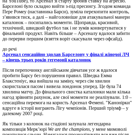
на YouTube), то Арсенал зі старту зробив ставку на агресію.
Барселоні було складно вийти з-під пресингу. Згодом команда
Пере Ромеу (наставника Барси), зуміла перехопити контроль,
з’явився тиск, а далі – найголовніше для атакувальної манери
каталонок – посипались моменти. Щоправда, красивий,
технічний, швидкий футбол так і не зумів конвертуватися у
фінальний продукт. Навіть більше – Арсеналу вдалося забити
до перерви першим (взяття воріт скасували через офсайд).
до речі
Арсенал сенсаційно здолав Барселону у фіналі жіночої ЛЧ
– кінець трьох років гегемонії каталонок
Після перепочинку англійським дівчатам усе ж вдалося
пробити Барсу без порушення правил. Шведка Емма
Блакстеніус, яка вийшла на заміну, через сім хвилин
скористалася пасом і вивела лондонок уперед. Це була 74
хвилина матчу. До фінального свистка каталонки мали кілька
нагод зрівняти рахунок, але свої моменти не реалізували. 1:0 –
сенсаційна перемога на користь Арсенал Фемені. "Канонірки"
вдруге в історії виграють Лігу чемпіонів. Перший тріумф – у
далекому 2007 році.
Як тільки з колонок на стадіоні залунала легендарна
композиція Мерк’юрі
We are the champions
, у мене мимоволі
покотилися сльози. Намагалася проаналізувати все вже після