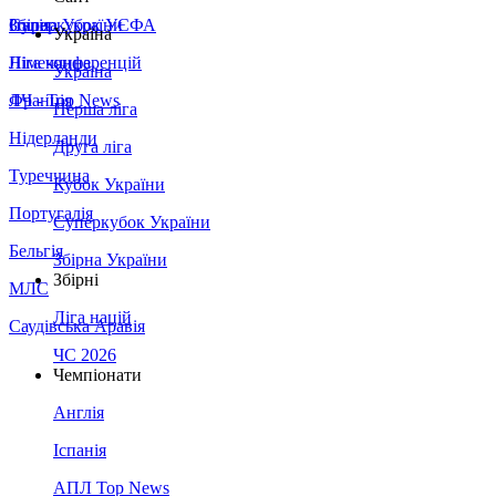
Збірна України
Італія
Суперкубок УЄФА
Україна
Німеччина
Ліга конференцій
Україна
Франція
ЛЧ - Top News
Перша ліга
Нідерланди
Друга ліга
Туреччина
Кубок України
Португалія
Суперкубок України
Бельгія
Збірна України
Збірні
МЛС
Ліга націй
Саудівська Аравія
ЧС 2026
Чемпіонати
Англія
Іспанія
АПЛ Top News