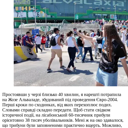
Простоявши у черзі близько 40 хвилин, я нарешті потрапила
на Жозе Альваладе, збудований під проведення Євро-2004.
Перші кроки по сходинках, від яких перехоплює подих.
Словами справді складно передати. Щоб стати свідком
історичної події, на лісабонський 60-тисячник прибули
орієнтовно 38 тисяч уболівальників. Мені ж на око здавалося,
що трибуни були заповненими практично вщерть. Можливо,