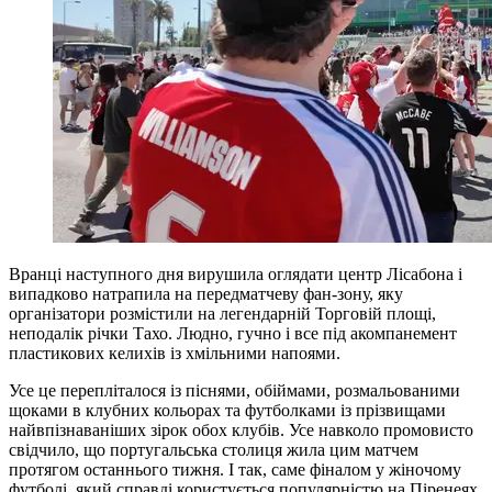
Вранці наступного дня вирушила оглядати центр Лісабона і
випадково натрапила на передматчеву фан-зону, яку
організатори розмістили на легендарній Торговій площі,
неподалік річки Тахо. Людно, гучно і все під акомпанемент
пластикових келихів із хмільними напоями.
Усе це перепліталося із піснями, обіймами, розмальованими
щоками в клубних кольорах та футболками із прізвищами
найвпізнаваніших зірок обох клубів. Усе навколо промовисто
свідчило, що португальська столиця жила цим матчем
протягом останнього тижня. І так, саме фіналом у жіночому
футболі, який справді користується популярністю на Піренеях.