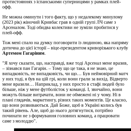
протистояннях з іспанськими суперницями у рамках плей-
офф.
Не можна оминути і того факту, що у недалекому минулому
(2023 рік) жіночий Кривбас грав в одній групі ЛЧ саме з
Арсеналом. Тоді обидва колективи не зуміли пробитися у
плей-офф.
Тож мені спало на думку поговорити із людиною, яка напряму
дотична до цієї історії – віце-президентом криворізького клубу
Артемом Гагаріним
.
"Я хочу сказати, що, насправді, вже тоді Арсенал мене вразив,
– зізнався пан Гагарін. – Тому що це така, я не знаю, це
випадковість, не випадковість, чи що… Був неймовірний матч
у них тоді, я був на цій грі, коли вони грали за вихід. Відверто
мене вразили… Наприклад, у них просто в стафі людей було
більше, ніж у мене футболісток у команді. І, звичайно, вони
можуть більше витрачати, вони не обмежені ні у чому. Ні в
плані глядачів, маркетингу, різних таких моментів. Це класно,
що вони розвиваються. Дай Боже, щоб в Україні колись був
такий рівень. Але, щоб до нього дотягнутися, потрібно
починати не з формування головних команд, а працювати
саме з молоддю".