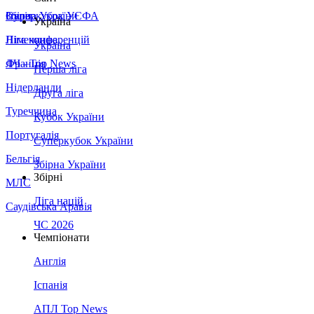
Збірна України
Італія
Суперкубок УЄФА
Україна
Німеччина
Ліга конференцій
Україна
Франція
ЛЧ - Top News
Перша ліга
Нідерланди
Друга ліга
Туреччина
Кубок України
Португалія
Суперкубок України
Бельгія
Збірна України
Збірні
МЛС
Ліга націй
Саудівська Аравія
ЧС 2026
Чемпіонати
Англія
Іспанія
АПЛ Top News