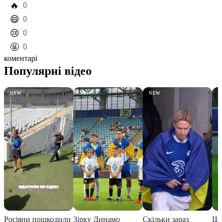
️🔥
0
️😄
0
️😢
0
️🤬
0
коментарі