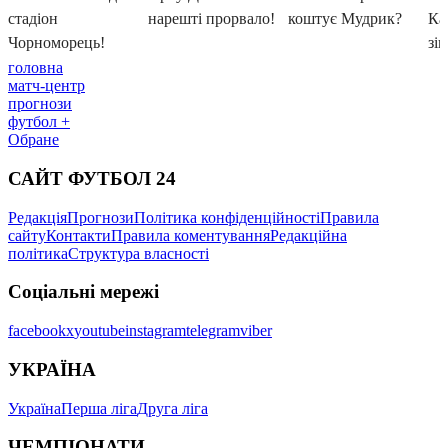
головна
матч-центр
прогнози
футбол +
Обране
САЙТ ФУТБОЛ 24
Редакція
Прогнози
Політика конфіденційності
Правила
сайту
Контакти
Правила коментування
Редакційна
політика
Структура власності
Соціальні мережі
facebook
x
youtube
instagram
telegram
viber
УКРАЇНА
Україна
Перша ліга
Друга ліга
ЧЕМПІОНАТИ