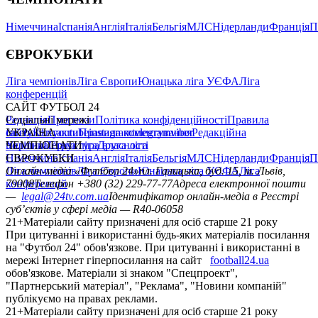
Німеччина
Іспанія
Англія
Італія
Бельгія
МЛС
Нідерланди
Франція
П
ЄВРОКУБКИ
Ліга чемпіонів
Ліга Європи
Юнацька ліга УЄФА
Ліга
конференцій
САЙТ ФУТБОЛ 24
Редакція
Соціальні мережі
Прогнози
Політика конфіденційності
Правила
сайту
facebook
УКРАЇНА
Контакти
x
youtube
Правила коментування
instagram
telegram
viber
Редакційна
політика
Україна
ЧЕМПІОНАТИ
Перша ліга
Структура власності
Друга ліга
Німеччина
ЄВРОКУБКИ
Іспанія
Англія
Італія
Бельгія
МЛС
Нідерланди
Франція
П
Ліга чемпіонів
Онлайн-медіа «Футбол 24»
Ліга Європи
Юнацька ліга УЄФА
пл. Галицька, буд. 15, м. Львів,
Ліга
конференцій
79008
Телефон +380 (32) 229-77-77
Адреса електронної пошти
—
legal@24tv.com.ua
Ідентифікатор онлайн-медіа в Реєстрі
суб’єктів у сфері медіа — R40-06058
21+
Матеріали сайту призначені для осіб старше 21 року
При цитуванні і використанні будь-яких матеріалів посилання
на "Футбол 24" обов'язкове. При цитуванні і використанні в
мережі Інтернет гіперпосилання на сайт
football24.ua
обов'язкове. Матеріали зі знаком "Спецпроект",
"Партнерський матеріал", "Реклама", "Новини компаній"
публікуємо на правах реклами.
21+
Матеріали сайту призначені для осіб старше 21 року