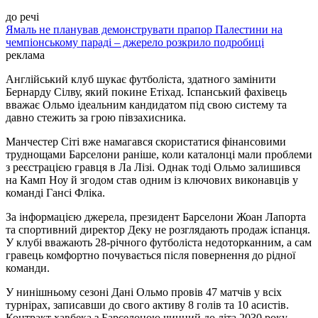
до речі
Ямаль не планував демонструвати прапор Палестини на
чемпіонському параді – джерело розкрило подробиці
реклама
Англійський клуб шукає футболіста, здатного замінити
Бернарду Сілву, який покине Етіхад. Іспанський фахівець
вважає Ольмо ідеальним кандидатом під свою систему та
давно стежить за грою півзахисника.
Манчестер Сіті вже намагався скористатися фінансовими
труднощами Барселони раніше, коли каталонці мали проблеми
з реєстрацією гравця в Ла Лізі. Однак тоді Ольмо залишився
на Камп Ноу й згодом став одним із ключових виконавців у
команді Гансі Фліка.
За інформацією джерела, президент Барселони Жоан Лапорта
та спортивний директор Деку не розглядають продаж іспанця.
У клубі вважають 28-річного футболіста недоторканним, а сам
гравець комфортно почувається після повернення до рідної
команди.
У нинішньому сезоні Дані Ольмо провів 47 матчів у всіх
турнірах, записавши до свого активу 8 голів та 10 асистів.
Контракт хавбека з Барселоною чинний до літа 2030 року.