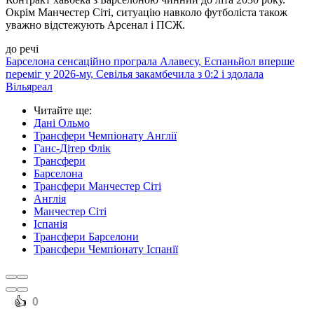
Окрім Манчестер Сіті, ситуацію навколо футболіста також
уважно відстежують Арсенал і ПСЖ.
до речі
Барселона сенсаційно програла Алавесу, Еспаньйол вперше
переміг у 2026-му, Севілья закамбечила з 0:2 і здолала
Вільяреал
Читайте ще
:
Дані Ольмо
Трансфери Чемпіонату Англії
Ганс-Дітер Флік
Трансфери
Барселона
Трансфери Манчестер Сіті
Англія
Манчестер Сіті
Іспанія
Трансфери Барселони
Трансфери Чемпіонату Іспанії
️👍
0