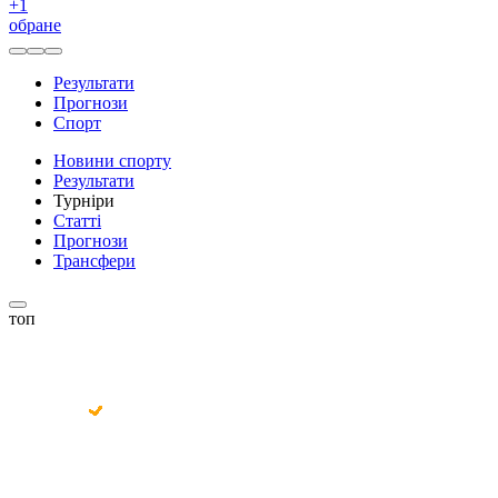
+
1
обране
Результати
Прогнози
Спорт
Новини спорту
Результати
Турніри
Статті
Прогнози
Трансфери
топ