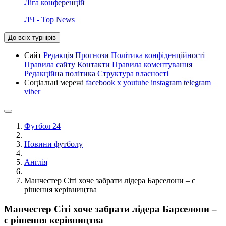
Ліга конференцій
ЛЧ - Top News
До всіх турнірів
Сайт
Редакція
Прогнози
Політика конфіденційності
Правила сайту
Контакти
Правила коментування
Редакційна політика
Структура власності
Соціальні мережі
facebook
x
youtube
instagram
telegram
viber
Футбол 24
Новини футболу
Англія
Манчестер Сіті хоче забрати лідера Барселони – є
рішення керівництва
Манчестер Сіті хоче забрати лідера Барселони –
є рішення керівництва