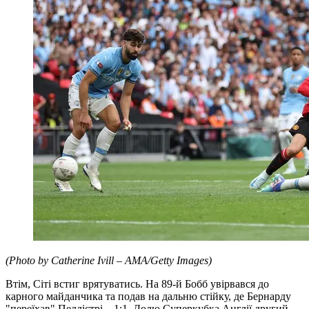
(Photo by Catherine Ivill – AMA/Getty Images)
Втім, Сіті встиг врятуватись. На 89-й Бобб увірвався до
карного майданчика та подав на дальню стійку, де Бернарду
"переїхав" Пеллістрі – 1:1. Долю Суперкубка Англії другий