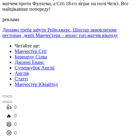
матчем проти Фулхема, а Сіті 18-го зіграє на полі Челсі. Все
найцікавіше попереду!
реклама
Динамо треба забути Рейнджерс, Шахтар замовлятиме
ресторан, дербі Манчестера – анонс топ-матчів вікенду
Читайте ще
:
Манчестер Сіті
Бернарду Сілва
Джонні Еванс
Суперкубок Англії
Англія
Статті
Манчестер Юнайтед
️👍
0
️🔥
0
️😄
0
️😢
0