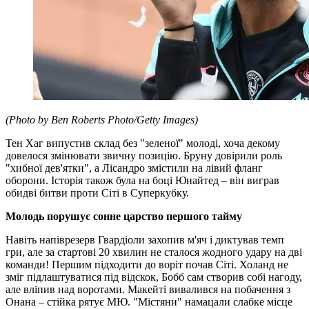
(Photo by Ben Roberts Photo/Getty Images)
Тен Хаг випустив склад без "зеленої" молоді, хоча декому
довелося змінювати звичну позицію. Бруну довірили роль
"хибної дев'ятки", а Лісандро змістили на лівий фланг
оборони. Історія також була на боці Юнайтед – він виграв
обидві битви проти Сіті в Суперкубку.
Молодь порушує сонне царство першого тайму
Навіть напіврезерв Гвардіоли захопив м'яч і диктував темп
гри, але за стартові 20 хвилин не сталося жодного удару на дві
команди! Першим підходити до воріт почав Сіті. Холанд не
зміг підлаштуватися під відскок, Бобб сам створив собі нагоду,
але вліпив над воротами. Макейті вивалився на побачення з
Онана – стійка рятує МЮ. "Містяни" намацали слабке місце