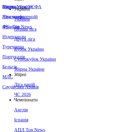
Збірна України
Італія
Суперкубок УЄФА
Україна
Німеччина
Ліга конференцій
Україна
Франція
ЛЧ - Top News
Перша ліга
Нідерланди
Друга ліга
Туреччина
Кубок України
Португалія
Суперкубок України
Бельгія
Збірна України
Збірні
МЛС
Ліга націй
Саудівська Аравія
ЧС 2026
Чемпіонати
Англія
Іспанія
АПЛ Top News