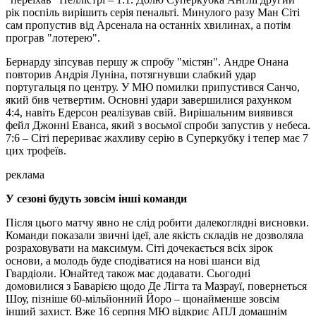
рік поспіль вирішить серія пенальті. Минулого разу Ман Сіті
сам пропустив від Арсенала на останніх хвилинах, а потім
програв "лотерею".
Бернарду зіпсував першу ж спробу "містян". Андре Онана
повторив Андрія Луніна, потягнувши слабкий удар
португальця по центру. У МЮ помилки припустився Санчо,
який бив четвертим. Основні удари завершилися рахунком
4:4, навіть Едерсон реалізував свій. Вирішальним виявився
фейл Джонні Еванса, який з восьмої спроби запустив у небеса.
7:6 – Сіті перериває жахливу серію в Суперкубку і тепер має 7
цих трофеїв.
реклама
У сезоні будуть зовсім інші команди
Після цього матчу явно не слід робити далекоглядні висновки.
Команди показали звичні ідеї, але якість складів не дозволяла
розраховувати на максимум. Сіті дочекається всіх зірок
основи, а молодь буде сподіватися на нові шанси від
Гвардіоли. Юнайтед також має додавати. Сьогодні
домовилися з Баварією щодо Де Лігта та Мазрауї, повернеться
Шоу, пізніше 60-мільйонний Йоро – щонайменше зовсім
інший захист. Вже 16 серпня МЮ відкриє АПЛ домашнім