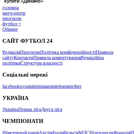
головна
матч-центр
прогнози
футбол +
Обране
САЙТ ФУТБОЛ 24
Редакція
Прогнози
Політика конфіденційності
Правила
сайту
Контакти
Правила коментування
Редакційна
політика
Структура власності
Соціальні мережі
facebook
x
youtube
instagram
telegram
viber
УКРАЇНА
Україна
Перша ліга
Друга ліга
ЧЕМПІОНАТИ
Німеччина
Іспанія
Англія
Італія
Бельгія
МЛС
Нідерланди
Франція
П