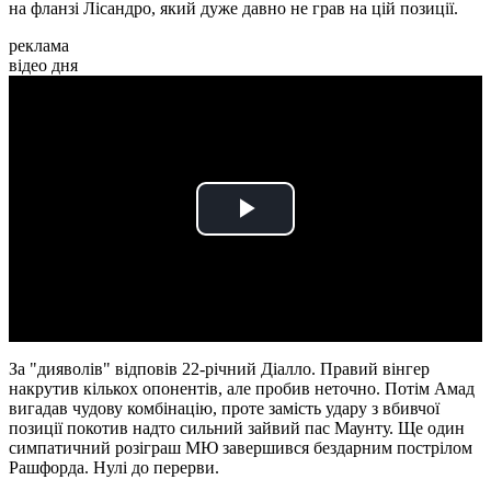
на фланзі Лісандро, який дуже давно не грав на цій позиції.
реклама
відео дня
Play
Video
За "дияволів" відповів 22-річний Діалло. Правий вінгер
накрутив кількох опонентів, але пробив неточно. Потім Амад
вигадав чудову комбінацію, проте замість удару з вбивчої
позиції покотив надто сильний зайвий пас Маунту. Ще один
симпатичний розіграш МЮ завершився бездарним пострілом
Рашфорда. Нулі до перерви.