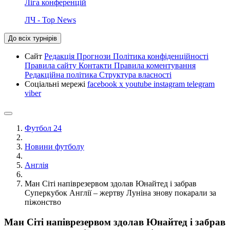
Ліга конференцій
ЛЧ - Top News
До всіх турнірів
Сайт
Редакція
Прогнози
Політика конфіденційності
Правила сайту
Контакти
Правила коментування
Редакційна політика
Структура власності
Соціальні мережі
facebook
x
youtube
instagram
telegram
viber
Футбол 24
Новини футболу
Англія
Ман Сіті напіврезервом здолав Юнайтед і забрав
Суперкубок Англії – жертву Луніна знову покарали за
піжонство
Ман Сіті напіврезервом здолав Юнайтед і забрав