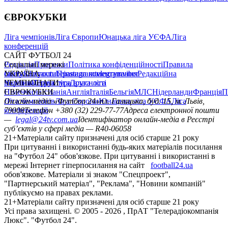
ЄВРОКУБКИ
Ліга чемпіонів
Ліга Європи
Юнацька ліга УЄФА
Ліга
конференцій
САЙТ ФУТБОЛ 24
Редакція
Соціальні мережі
Прогнози
Політика конфіденційності
Правила
сайту
facebook
УКРАЇНА
Контакти
x
youtube
Правила коментування
instagram
telegram
viber
Редакційна
політика
Україна
ЧЕМПІОНАТИ
Перша ліга
Структура власності
Друга ліга
Німеччина
ЄВРОКУБКИ
Іспанія
Англія
Італія
Бельгія
МЛС
Нідерланди
Франція
П
Ліга чемпіонів
Онлайн-медіа «Футбол 24»
Ліга Європи
Юнацька ліга УЄФА
пл. Галицька, буд. 15, м. Львів,
Ліга
конференцій
79008
Телефон +380 (32) 229-77-77
Адреса електронної пошти
—
legal@24tv.com.ua
Ідентифікатор онлайн-медіа в Реєстрі
суб’єктів у сфері медіа — R40-06058
21+
Матеріали сайту призначені для осіб старше 21 року
При цитуванні і використанні будь-яких матеріалів посилання
на "Футбол 24" обов'язкове. При цитуванні і використанні в
мережі Інтернет гіперпосилання на сайт
football24.ua
обов'язкове. Матеріали зі знаком "Спецпроект",
"Партнерський матеріал", "Реклама", "Новини компаній"
публікуємо на правах реклами.
21+
Матеріали сайту призначені для осіб старше 21 року
Усi права захищенi. © 2005 -
2026
, ПрАТ "Телерадіокомпанія
Люкс". "Футбол 24".