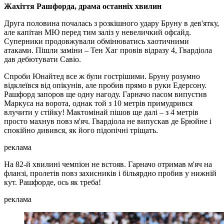
Жахіття Рашфорда, драма останніх хвилин
Друга половина почалась з розкішного удару Бруну в дев'ятку,
але капітан МЮ перед тим заліз у невеличкий офсайд.
Суперники продовжували обмінюватись хаотичними
атаками. Пішли заміни – Тен Хаг провів відразу 4, Гвардіола
дав дебютувати Савіо.
Спроби Юнайтед все ж були гострішими. Бруну розумно
відклеївся від опікунів, але пробив прямо в руки Едерсону.
Рашфорд запоров ще одну нагоду. Гарначо пасом випустив
Маркуса на ворота, однак той з 10 метрів примудрився
влучити у стійку! Мактомінай пішов ще далі – з 4 метрів
просто махнув повз м'яч. Гвардіола не випускав де Брюйне і
спокійно дивився, як його підопічні тріщать.
реклама
На 82-й хвилині чемпіон не встояв. Гарначо отримав м'яч на
фланзі, пролетів повз захисників і більярдно пробив у нижній
кут. Рашфорде, ось як треба!
реклама