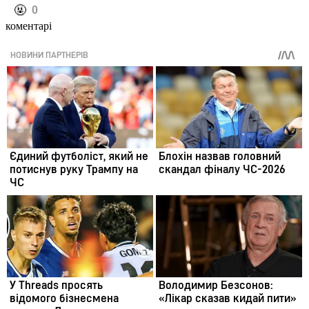
️🤬
0
коментарі