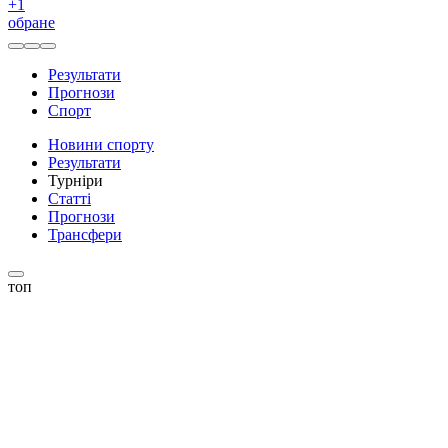
+
1
обране
Результати
Прогнози
Спорт
Новини спорту
Результати
Турніри
Статті
Прогнози
Трансфери
топ