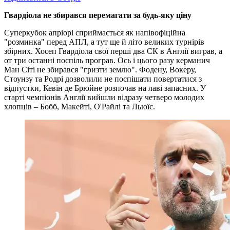
Гвардіола не збирався перемагати за будь-яку ціну
Суперкубок апріорі сприймається як напівофіційна
"розминка" перед АПЛ, а тут ще й літо великих турнірів
збірних. Хосеп Гвардіола свої перші два СК в Англії виграв, а
от три останні поспіль програв. Ось і цього разу керманич
Ман Сіті не збирався "гризти землю". Фодену, Вокеру,
Стоунзу та Родрі дозволили не поспішати повертатися з
відпустки, Кевін де Брюйне розпочав на лаві запасних. У
старті чемпіонів Англії вийшли відразу четверо молодих
хлопців – Бобб, Макейті, О'Райлі та Льюїс.