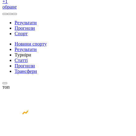
+
1
обране
Результати
Прогнози
Спорт
Новини спорту
Результати
Турніри
Статті
Прогнози
Трансфери
топ