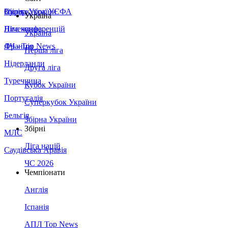
Збірна України
Італія
Суперкубок УЄФА
Україна
Німеччина
Ліга конференцій
Україна
Франція
ЛЧ - Top News
Перша ліга
Нідерланди
Друга ліга
Туреччина
Кубок України
Португалія
Суперкубок України
Бельгія
Збірна України
Збірні
МЛС
Ліга націй
Саудівська Аравія
ЧС 2026
Чемпіонати
Англія
Іспанія
АПЛ Top News