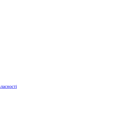
ласності