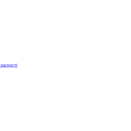
ласності