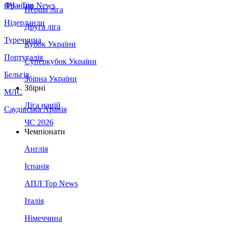
Франція
ЛЧ - Top News
Перша ліга
Нідерланди
Друга ліга
Туреччина
Кубок України
Португалія
Суперкубок України
Бельгія
Збірна України
Збірні
МЛС
Ліга націй
Саудівська Аравія
ЧС 2026
Чемпіонати
Англія
Іспанія
АПЛ Top News
Італія
Німеччина