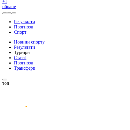
+
1
обране
Результати
Прогнози
Спорт
Новини спорту
Результати
Турніри
Статті
Прогнози
Трансфери
топ