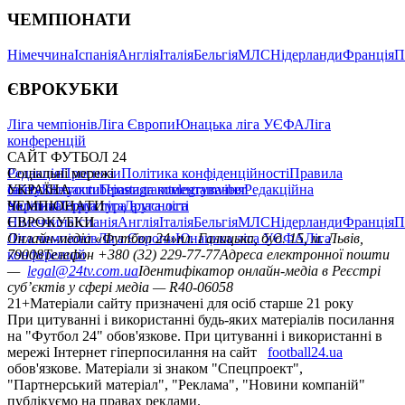
ЧЕМПІОНАТИ
Німеччина
Іспанія
Англія
Італія
Бельгія
МЛС
Нідерланди
Франція
П
ЄВРОКУБКИ
Ліга чемпіонів
Ліга Європи
Юнацька ліга УЄФА
Ліга
конференцій
САЙТ ФУТБОЛ 24
Редакція
Соціальні мережі
Прогнози
Політика конфіденційності
Правила
сайту
facebook
УКРАЇНА
Контакти
x
youtube
Правила коментування
instagram
telegram
viber
Редакційна
політика
Україна
ЧЕМПІОНАТИ
Перша ліга
Структура власності
Друга ліга
Німеччина
ЄВРОКУБКИ
Іспанія
Англія
Італія
Бельгія
МЛС
Нідерланди
Франція
П
Ліга чемпіонів
Онлайн-медіа «Футбол 24»
Ліга Європи
Юнацька ліга УЄФА
пл. Галицька, буд. 15, м. Львів,
Ліга
конференцій
79008
Телефон +380 (32) 229-77-77
Адреса електронної пошти
—
legal@24tv.com.ua
Ідентифікатор онлайн-медіа в Реєстрі
суб’єктів у сфері медіа — R40-06058
21+
Матеріали сайту призначені для осіб старше 21 року
При цитуванні і використанні будь-яких матеріалів посилання
на "Футбол 24" обов'язкове. При цитуванні і використанні в
мережі Інтернет гіперпосилання на сайт
football24.ua
обов'язкове. Матеріали зі знаком "Спецпроект",
"Партнерський матеріал", "Реклама", "Новини компаній"
публікуємо на правах реклами.