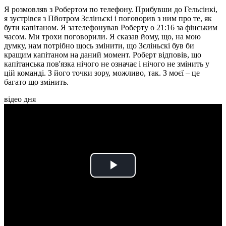
Я розмовляв з Робертом по телефону. Прибувши до Гельсінкі,
я зустрівся з Пйотром Зєліньскі і поговорив з ним про те, як
бути капітаном. Я зателефонував Роберту о 21:16 за фінським
часом. Ми трохи поговорили. Я сказав йому, що, на мою
думку, нам потрібно щось змінити, що Зєліньскі був би
кращим капітаном на даний момент. Роберт відповів, що
капітанська пов'язка нічого не означає і нічого не змінить у
цій команді. З його точки зору, можливо, так. З моєї – це
багато що змінить.
відео дня
Play
Video