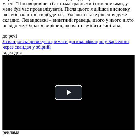
матчі. "Поговоривши з багатьма гравцями і помічниками, у
мене був час проаналізувати. Після цього я дійшов висновку,
що зміна капітана відбудеться. Ухвалити таке рішення дуже
складно. Лєвандовскі – видатний гравець, цього у нього ніхто
не відніме. Однак я вирішив, що варто змінити капітана.
до речі
Лєвандовскі ризикує отримати дискваліфікацію у Барселоні
через скандал у збірній
відео дня
Play
Video
реклама