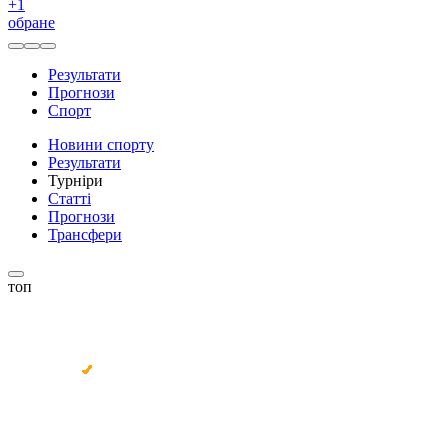
+
1
обране
Результати
Прогнози
Спорт
Новини спорту
Результати
Турніри
Статті
Прогнози
Трансфери
топ