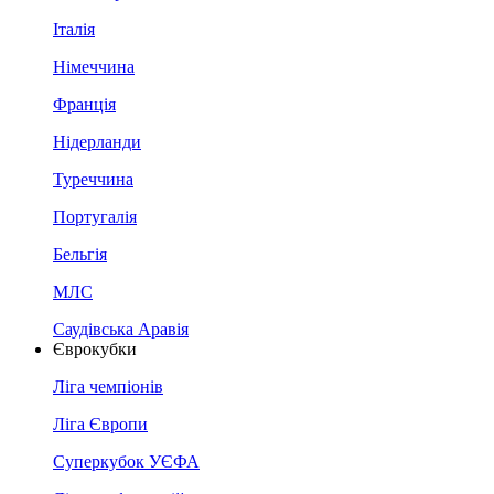
Італія
Німеччина
Франція
Нідерланди
Туреччина
Португалія
Бельгія
МЛС
Саудівська Аравія
Єврокубки
Ліга чемпіонів
Ліга Європи
Суперкубок УЄФА