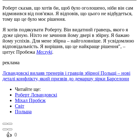
Роберт сказав, що хотів би, щоб було оголошено, ніби він сам
відмовився від пов'язки. Я відповів, що цього не відбудеться,
тому що це було моє рішення.
Я хотів подякувати Роберту. Він видатний гравець, якого я
дуже ціную. Ніхто не зачинив йому двері в збірну. Я бажаю
йому успіхів. Для мене збірна – найголовніше. Я усвідомлюю
відповідальність. Я вирішив, що це найкраще рішення", –
цитує Пробежа
Meczyki
.
реклама
Лєвандовскі вилаяв тренерів і гравців збірної Польщі – нові
деталі конфлікту, який призвів до демаршу зірки Барселони
Читайте ще
:
Роберт Лєвандовскі
Міхал Пробєж
Світ
Польща
️👍
0