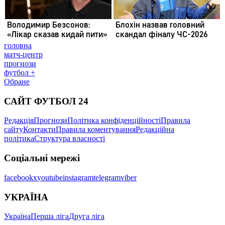
головна
матч-центр
прогнози
футбол +
Обране
САЙТ ФУТБОЛ 24
Редакція
Прогнози
Політика конфіденційності
Правила
сайту
Контакти
Правила коментування
Редакційна
політика
Структура власності
Соціальні мережі
facebook
x
youtube
instagram
telegram
viber
УКРАЇНА
Україна
Перша ліга
Друга ліга