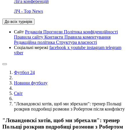
Ліга конференцій
ЛЧ - Top News
До всіх турнірів
Сайт
Редакція
Прогнози
Політика конфіденційності
Правила сайту
Контакти
Правила коментування
Редакційна політика
Структура власності
Соціальні мережі
facebook
x
youtube
instagram
telegram
viber
Футбол 24
Новини футболу
Світ
"Лєвандовскі хотів, щоб ми збрехали": тренер Польщі
розкрив подробиці розмови з Робертом після конфлікту
"Лєвандовскі хотів, щоб ми збрехали": тренер
Польщі розкрив подробиці розмови з Робертом