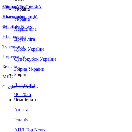
Збірна України
Італія
Суперкубок УЄФА
Україна
Німеччина
Ліга конференцій
Україна
Франція
ЛЧ - Top News
Перша ліга
Нідерланди
Друга ліга
Туреччина
Кубок України
Португалія
Суперкубок України
Бельгія
Збірна України
Збірні
МЛС
Ліга націй
Саудівська Аравія
ЧС 2026
Чемпіонати
Англія
Іспанія
АПЛ Top News