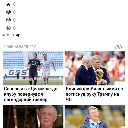
️🔥
0
️😄
0
️😢
0
️🤬
0
коментарі