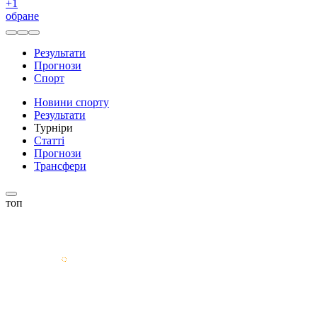
+
1
обране
Результати
Прогнози
Спорт
Новини спорту
Результати
Турніри
Статті
Прогнози
Трансфери
топ