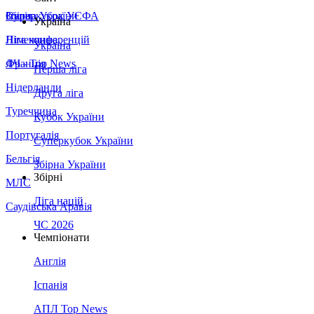
Збірна України
Італія
Суперкубок УЄФА
Україна
Німеччина
Ліга конференцій
Україна
Франція
ЛЧ - Top News
Перша ліга
Нідерланди
Друга ліга
Туреччина
Кубок України
Португалія
Суперкубок України
Бельгія
Збірна України
Збірні
МЛС
Ліга націй
Саудівська Аравія
ЧС 2026
Чемпіонати
Англія
Іспанія
АПЛ Top News