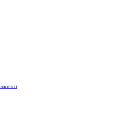
ласності