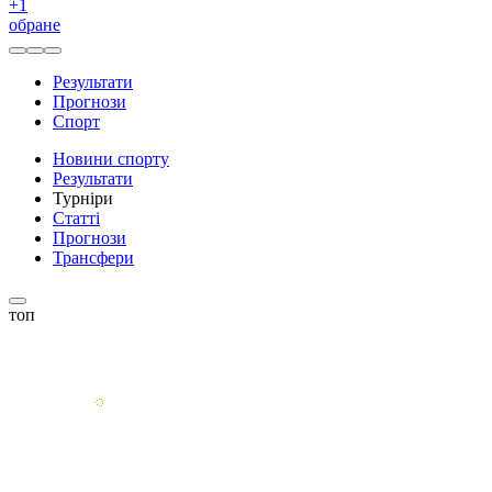
+
1
обране
Результати
Прогнози
Спорт
Новини спорту
Результати
Турніри
Статті
Прогнози
Трансфери
топ